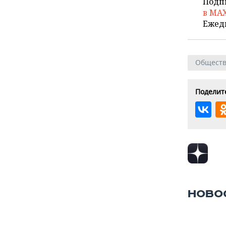
Подп
в MA
Ежед
Общест
Поделите
НОВО