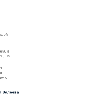
льшой
ия, в
°C, на
ез
ью
нем от
а Валеева