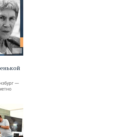
ленькой
нзбург —
аметно