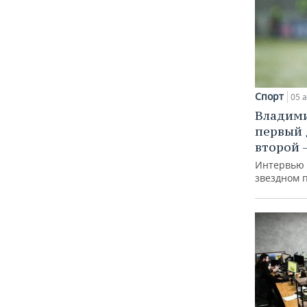
Спорт
05 а
Владими
первый 
второй 
Интервью 
звездном п