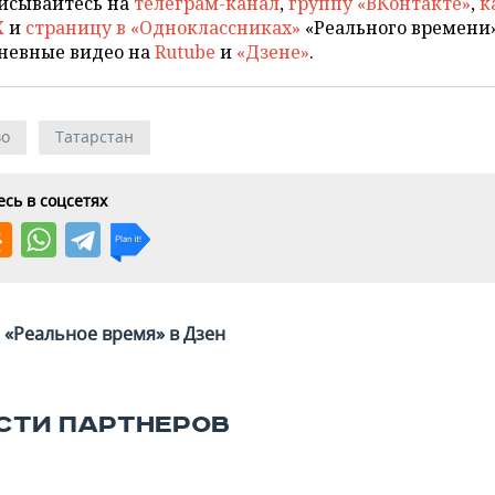
исывайтесь на
телеграм-канал
,
группу «ВКонтакте»
,
к
X
и
страницу в «Одноклассниках»
«Реального времени»
невные видео на
Rutube
и
«Дзене»
.
во
Татарстан
сь в соцсетях
«Реальное время» в Дзен
СТИ ПАРТНЕРОВ