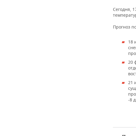
ВОДНЫЕ ВИДЫ СПОРТА
ОБРАЗОВАНИЕ
Сегодня, 1
ХОККЕЙ С МЯЧОМ
ПРОИСШЕСТВИЯ
температур
Прогноз п
18 
сне
про
20 
отд
вос
21 
сущ
про
-8 д