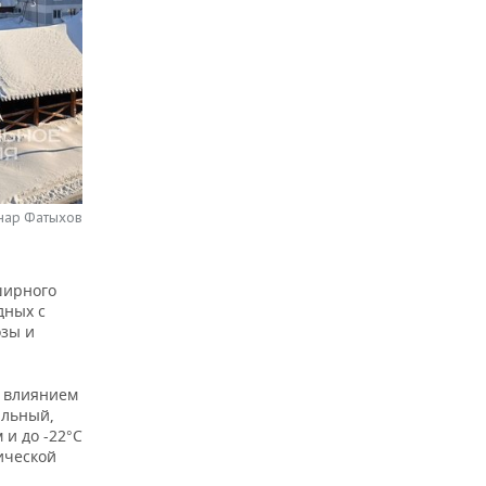
нар Фатыхов
ширного
дных с
озы и
д влиянием
ильный,
 и до -22°C
ической