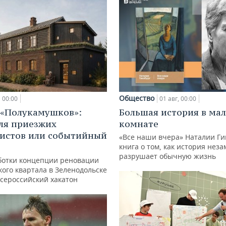
Общество
00:00
01 авг, 00:00
 «Полукамушков»:
Большая история в ма
ля приезжих
комнате
истов или событийный
«Все наши вчера» Наталии Ги
книга о том, как история нез
разрушает обычную жизнь
ботки концепции реновации
ого квартала в Зеленодольске
всероссийский хакатон