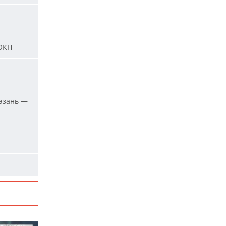
 ОКН
азань —