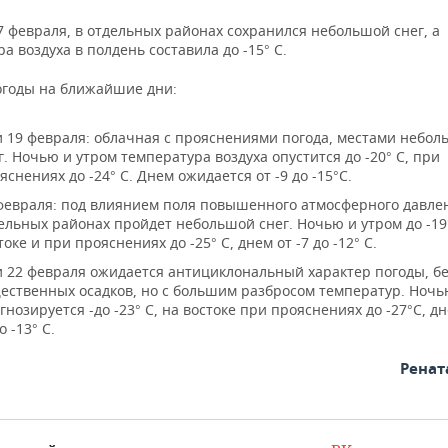
7 февраля, в отдельных районах сохранился небольшой снег, а
а воздуха в полдень составила до -15° C.
огоды на ближайшие дни:
и 19 февраля: облачная с прояснениями погода, местами небо
г. Ночью и утром температура воздуха опустится до -20° C, при
яснениях до -24° C. Днем ожидается от -9 до -15°C.
февраля: под влиянием поля повышенного атмосферного давлен
ельных районах пройдет небольшой снег. Ночью и утром до -19
токе и при прояснениях до -25° C, днем от -7 до -12° C.
и 22 февраля ожидается антициклональный характер погоды, б
ественных осадков, но с большим разбросом температур. Ноч
гнозируется -до -23° C, на востоке при прояснениях до -27°C, д
о -13° C.
Ренат