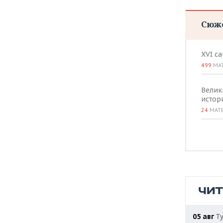
Сюж
XVI с
499
МА
Велик
истор
24
МАТ
ЧИ
Ту
05 авг