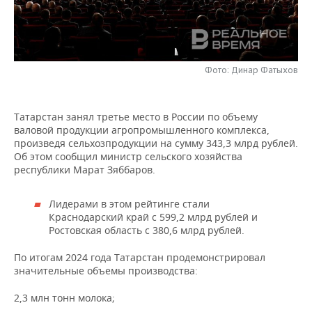
НЕФТЕХИМИЯ
РОЗНИЧНАЯ ТОРГОВЛЯ
НОВОСТИ ТЕХНОЛОГИЙ
МЕРОПРИЯТИЯ
НЕФТЬ
ТРАНСПОРТ
IT
НОВОСТИ МЕРОПРИЯТИЙ
СПОРТ
ОПК
Фото: Динар Фатыхов
УСЛУГИ
МЕДИА
ВЫЕЗДНАЯ РЕДАКЦИЯ
НОВОСТИ СПОРТА
ОБЩЕСТВО
ЭНЕРГЕТИКА
Татарстан занял третье место в России по объему
ТЕЛЕКОММУНИКАЦИИ
БИЗНЕС-БРАНЧИ
ФУТБОЛ
НОВОСТИ ОБЩЕСТВА
ФОТОГАЛЕРЕЯ
валовой продукции агропромышленного комплекса,
произведя сельхозпродукции на сумму 343,3 млрд рублей.
ONLINE-КОНФЕРЕНЦИИ
ХОККЕЙ
ВЛАСТЬ
СЮЖЕТЫ
Об этом сообщил министр сельского хозяйства
республики Марат Зяббаров.
ОТКРЫТАЯ ЛЕКЦИЯ
БАСКЕТБОЛ
ИНФРАСТРУКТУРА
СПРАВОЧНИК
Лидерами в этом рейтинге стали
Краснодарский край с 599,2 млрд рублей и
ВОЛЕЙБОЛ
ИСТОРИЯ
СПИСОК ПЕРСОН
ПОЛНАЯ ВЕРСИЯ
Ростовская область с 380,6 млрд рублей.
КИБЕРСПОРТ
КУЛЬТУРА
СПИСОК КОМПАНИЙ
По итогам 2024 года Татарстан продемонстрировал
значительные объемы производства:
ФИГУРНОЕ КАТАНИЕ
МЕДИЦИНА
2,3 млн тонн молока;