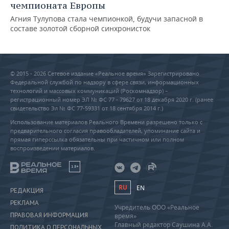
чемпионата Европы
Агния Тулупова стала чемпионкой, будучи запасной в
составе золотой сборной синхронисток
© 2015 - 2026 Сетевое издание «Реальное время» Зарегистрировано
Федеральной службой по надзору в сфере связи, информационных
технологий и массовых коммуникаций (Роскомнадзор) –
регистрационный номер ЭЛ № ФС 77 - 79627 от 18 декабря 2020 г. (ранее
свидетельство Эл № ФС 77-59331 от 18 сентября 2014 г.)
Использование материалов Реального Времени разрешено только с
предварительного согласия правообладателей, упоминание сайта и
прямая гиперссылка обязательны при частичном или полном
воспроизведении материалов.
18+
RU
EN
РЕДАКЦИЯ
РЕКЛАМА
Учредитель ООО «Реальное
ПРАВОВАЯ ИНФОРМАЦИЯ
время»
Главный редактор Саушина А.А.
ПОЛИТИКА О ПЕРСОНАЛЬНЫХ