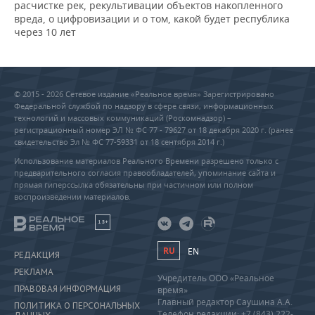
расчистке рек, рекультивации объектов накопленного
вреда, о цифровизации и о том, какой будет республика
через 10 лет
© 2015 - 2026 Сетевое издание «Реальное время» Зарегистрировано
Федеральной службой по надзору в сфере связи, информационных
технологий и массовых коммуникаций (Роскомнадзор) –
регистрационный номер ЭЛ № ФС 77 - 79627 от 18 декабря 2020 г. (ранее
свидетельство Эл № ФС 77-59331 от 18 сентября 2014 г.)
Использование материалов Реального Времени разрешено только с
предварительного согласия правообладателей, упоминание сайта и
прямая гиперссылка обязательны при частичном или полном
воспроизведении материалов.
18+
RU
EN
РЕДАКЦИЯ
РЕКЛАМА
Учредитель ООО «Реальное
ПРАВОВАЯ ИНФОРМАЦИЯ
время»
Главный редактор Саушина А.А.
ПОЛИТИКА О ПЕРСОНАЛЬНЫХ
Телефон редакции: +7 (843) 222-