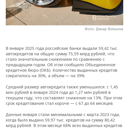
НЕФТЕХИМИЯ
РОЗНИЧНАЯ ТОРГОВЛЯ
НОВОСТИ ТЕХНОЛОГИЙ
МЕРОПРИЯТИЯ
НЕФТЬ
ТРАНСПОРТ
IT
НОВОСТИ МЕРОПРИЯТИЙ
СПОРТ
ОПК
Фото: Динар Фатыхов
УСЛУГИ
МЕДИА
ВЫЕЗДНАЯ РЕДАКЦИЯ
НОВОСТИ СПОРТА
ОБЩЕСТВО
ЭНЕРГЕТИКА
В январе 2025 года российские банки выдали 59,42 тыс.
ТЕЛЕКОММУНИКАЦИИ
БИЗНЕС-БРАНЧИ
ФУТБОЛ
НОВОСТИ ОБЩЕСТВА
ФОТОГАЛЕРЕЯ
автокредитов на общую сумму 75,59 млрд рублей, что
стало значительным снижением по сравнению с
ONLINE-КОНФЕРЕНЦИИ
ХОККЕЙ
ВЛАСТЬ
СЮЖЕТЫ
предыдущим годом. Об этом сообщило Объединенное
кредитное бюро (ОКБ). Количество выданных кредитов
сократилось на 30%, а объем — на 39%.
ОТКРЫТАЯ ЛЕКЦИЯ
БАСКЕТБОЛ
ИНФРАСТРУКТУРА
СПРАВОЧНИК
Средний размер автокредита также уменьшился: с 1,45
ВОЛЕЙБОЛ
ИСТОРИЯ
СПИСОК ПЕРСОН
ПОЛНАЯ ВЕРСИЯ
млн рублей в январе 2024 года до 1,27 млн рублей в
текущем году, что составляет снижение на 13%. При этом
срок кредитования стал короче — с 67 до 64 месяцев.
КИБЕРСПОРТ
КУЛЬТУРА
СПИСОК КОМПАНИЙ
Данные января стали минимальными с марта 2023 года,
ФИГУРНОЕ КАТАНИЕ
МЕДИЦИНА
когда было выдано 59,97 тыс. кредитов на сумму 80,42
млрд рублей. В этом месяце 68% всех выданных кредитов