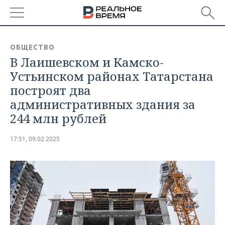
РЕГИОНЫ
ОБЩЕСТВО
В Лаишевском и Камско-
БАШКОРТОСТАН
НОВОСТИ
Устьинском районах Татарстана
ТАТАРСТАН
АНАЛИТИКА
построят два
административных здания за
УДМУРТИЯ
НОВОСТИ АНАЛИТИКИ
ЭКОНОМИКА
244 млн рублей
ДЕКЛАРАЦИИ О ДОХОДАХ
НОВОСТИ ЭКОНОМИКИ
ПРОМЫШЛЕННОСТЬ
17:51, 09.02.2025
КОРОЛИ ГОСЗАКАЗА ПФО
ФИНАНСЫ
НОВОСТИ
НЕДВИЖИМОСТЬ
ПРОМЫШЛЕННОСТИ
ВУЗЫ ТАТАРСТАНА
БАНКИ
НОВОСТИ НЕДВИЖИМОСТИ
АВТО
АГРОПРОМ
КОМУ ПРИНАДЛЕЖАТ
БЮДЖЕТ
НОВОСТИ АВТО
БИЗНЕС
ТОРГОВЫЕ ЦЕНТРЫ
МАШИНОСТРОЕНИЕ
ТАТАРСТАНА
ИНВЕСТИЦИИ
НОВОСТИ БИЗНЕСА
ТЕХНОЛОГИИ