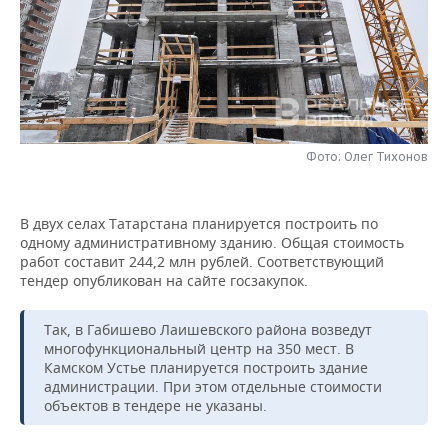
НЕФТЕХИМИЯ
РОЗНИЧНАЯ ТОРГОВЛЯ
НОВОСТИ ТЕХНОЛОГИЙ
МЕРОПРИЯТИЯ
НЕФТЬ
ТРАНСПОРТ
IT
НОВОСТИ МЕРОПРИЯТИЙ
СПОРТ
ОПК
УСЛУГИ
МЕДИА
ВЫЕЗДНАЯ РЕДАКЦИЯ
НОВОСТИ СПОРТА
ОБЩЕСТВО
ЭНЕРГЕТИКА
Фото: Олег Тихонов
ТЕЛЕКОММУНИКАЦИИ
БИЗНЕС-БРАНЧИ
ФУТБОЛ
НОВОСТИ ОБЩЕСТВА
ФОТОГАЛЕРЕЯ
ONLINE-КОНФЕРЕНЦИИ
ХОККЕЙ
ВЛАСТЬ
СЮЖЕТЫ
В двух селах Татарстана планируется построить по
одному административному зданию. Общая стоимость
работ составит 244,2 млн рублей. Соответствующий
ОТКРЫТАЯ ЛЕКЦИЯ
БАСКЕТБОЛ
ИНФРАСТРУКТУРА
СПРАВОЧНИК
тендер опубликован на сайте госзакупок.
ВОЛЕЙБОЛ
ИСТОРИЯ
СПИСОК ПЕРСОН
ПОЛНАЯ ВЕРСИЯ
Так, в Габишево Лаишевского района возведут
многофункциональный центр на 350 мест. В
КИБЕРСПОРТ
КУЛЬТУРА
СПИСОК КОМПАНИЙ
Камском Устье планируется построить здание
администрации. При этом отдельные стоимости
ФИГУРНОЕ КАТАНИЕ
МЕДИЦИНА
объектов в тендере не указаны.