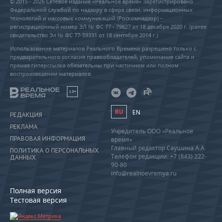
© 2015 - 2026 Сетевое издание «Реальное время» Зарегистрировано
Федеральной службой по надзору в сфере связи, информационных
технологий и массовых коммуникаций (Роскомнадзор) –
регистрационный номер ЭЛ № ФС 77 - 79627 от 18 декабря 2020 г. (ранее
свидетельство Эл № ФС 77-59331 от 18 сентября 2014 г.)
Использование материалов Реального Времени разрешено только с
предварительного согласия правообладателей, упоминание сайта и
прямая гиперссылка обязательны при частичном или полном
воспроизведении материалов.
18+
RU
EN
РЕДАКЦИЯ
РЕКЛАМА
Учредитель ООО «Реальное
ПРАВОВАЯ ИНФОРМАЦИЯ
время»
Главный редактор Саушина А.А.
ПОЛИТИКА О ПЕРСОНАЛЬНЫХ
Телефон редакции: +7 (843) 222-
ДАННЫХ
90-80
info@realnoevremya.ru
Полная версия
Тестовая версия