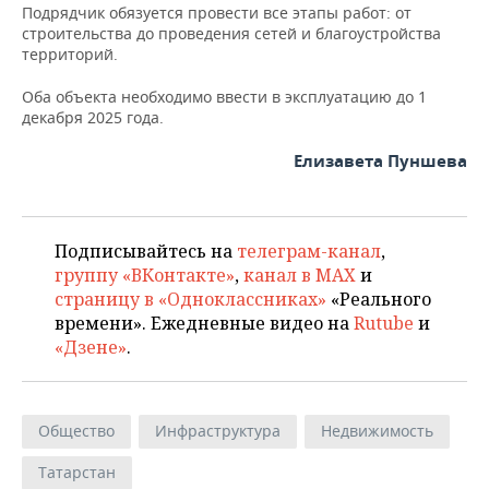
ВОДНЫЕ ВИДЫ СПОРТА
ОБРАЗОВАНИЕ
Подрядчик обязуется провести все этапы работ: от
строительства до проведения сетей и благоустройства
ХОККЕЙ С МЯЧОМ
ПРОИСШЕСТВИЯ
территорий.
Оба объекта необходимо ввести в эксплуатацию до 1
декабря 2025 года.
Елизавета Пуншева
Подписывайтесь на
телеграм-канал
,
группу «ВКонтакте»
,
канал в MAX
и
страницу в «Одноклассниках»
«Реального
времени». Ежедневные видео на
Rutube
и
«Дзене»
.
Общество
Инфраструктура
Недвижимость
Татарстан