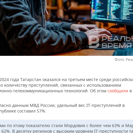
Фото: Ре
2024 года Татарстан оказался на третьем месте среди российск
по количеству преступлений, связанных с использованием
онно-телекоммуникационных технологий. Об этом
сообщили
в
ласно данным МВД России, удельный вес IT-преступлений в
публике составил 57%.
ми по этому показателю стали Мордовия с более чем 63% и Ма
с 62%. В десятку регионов с высоким уровнем IT-преступности т