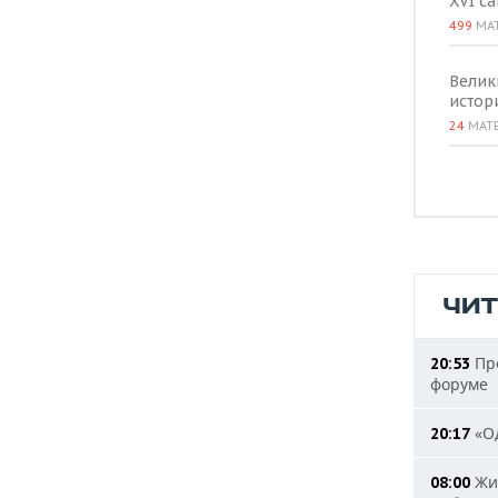
XVI с
499
МА
Велик
истор
24
МАТ
ЧИ
Пре
20:53
форуме
«Од
20:17
Жит
08:00