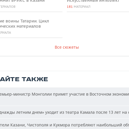
аммит БРИКС в Казани
Искусственный интеллект
ТЕРИАЛОВ
181
МАТЕРИАЛ
ие воины Татарии. Цикл
ических материалов
ЕРИАЛА
Все сюжеты
ТАЙТЕ ТАКЖЕ
мьер-министр Монголии примет участие в Восточном эконом
нажды летним днем» уходит из театра Камала после 13 лет на 
ели Казани, Чистополя и Кукмора потребляют наибольший об