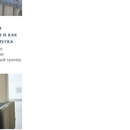
и
 и как
пуска
ую
ии
ный тренер