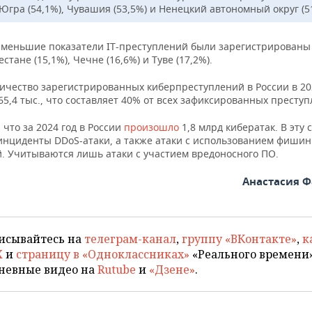
Югра (54,1%), Чувашия (53,5%) и Ненецкий автономный округ (51
меньшие показатели IT-преступлений были зарегистрированы
естане (15,1%), Чечне (16,6%) и Туве (17,2%).
ичество зарегистрированных киберпреступлений в России в 20
65,4 тыс., что составляет 40% от всех зафиксированных преступ
что за 2024 год в России
произошло
1,8 млрд кибератак. В эту 
инциденты DDoS-атаки, а также атаки с использованием фишин
. Учитываются лишь атаки с участием вредоносного ПО.
Анастасия 
исывайтесь на
телеграм-канал
,
группу «ВКонтакте»
,
к
X
и
страницу в «Одноклассниках»
«Реального времени»
невные видео на
Rutube
и
«Дзене»
.