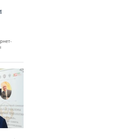
И
рнет-
ы