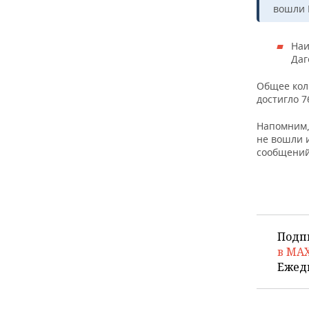
ВОДНЫЕ ВИДЫ СПОРТА
ОБРАЗОВАНИЕ
вошли 
ХОККЕЙ С МЯЧОМ
ПРОИСШЕСТВИЯ
Наи
Даг
Общее кол
достигло 7
Напомним, 
не вошли 
сообщений
Подп
в MA
Ежед