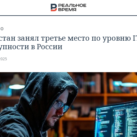
ВО
стан занял третье место по уровню I
упности в России
2025
НА