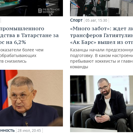
Спорт
05 авг, 15:30
 промышленного
«Много забот»: ждет л
дства в Татарстане за
трансферов Гатиятулин
ос на 6,2%
«Ак Барс» вышел из от
показатели более чем
Казанцы начали предсезонн
 обрабатывающих
подготовку. В каком настроен
тв снизились
пребывают хоккеисты и глав
команды
нность
28 июл, 20:45