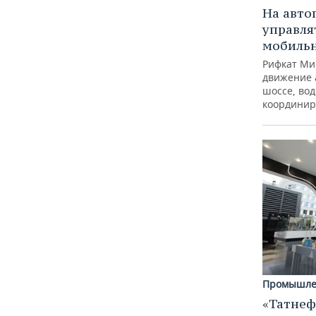
На авто
управля
мобиль
Рифкат Ми
движение 
шоссе, вод
координир
Промышле
«Татнеф