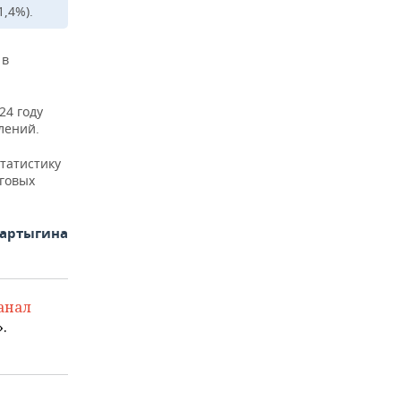
,4%).
 в
24 году
лений.
статистику
говых
Фартыгина
анал
.