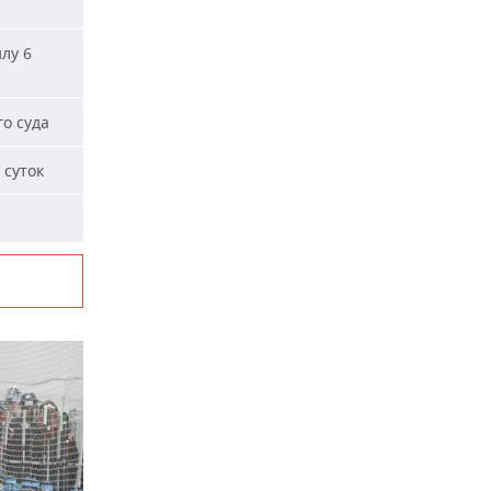
лу 6
о суда
 суток