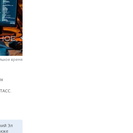
альное время
их
 ТАСС.
рий Эл
акже