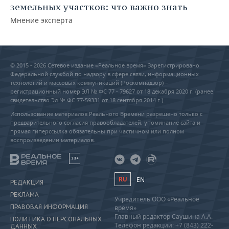
земельных участков: что важно знать
Мнение эксперта
© 2015 - 2026 Сетевое издание «Реальное время» Зарегистрировано
Федеральной службой по надзору в сфере связи, информационных
технологий и массовых коммуникаций (Роскомнадзор) –
регистрационный номер ЭЛ № ФС 77 - 79627 от 18 декабря 2020 г. (ранее
свидетельство Эл № ФС 77-59331 от 18 сентября 2014 г.)
Использование материалов Реального Времени разрешено только с
предварительного согласия правообладателей, упоминание сайта и
прямая гиперссылка обязательны при частичном или полном
воспроизведении материалов.
18+
RU
EN
РЕДАКЦИЯ
РЕКЛАМА
Учредитель ООО «Реальное
ПРАВОВАЯ ИНФОРМАЦИЯ
время»
Главный редактор Саушина А.А.
ПОЛИТИКА О ПЕРСОНАЛЬНЫХ
Телефон редакции: +7 (843) 222-
ДАННЫХ