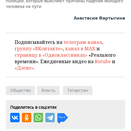
полиции, которые выясняют причины падения молодого
ВОДНЫЕ ВИДЫ СПОРТА
ОБРАЗОВАНИЕ
человека на пути.
ХОККЕЙ С МЯЧОМ
ПРОИСШЕСТВИЯ
Анастасия Фартыгина
Подписывайтесь на
телеграм-канал
,
группу «ВКонтакте»
,
канал в MAX
и
страницу в «Одноклассниках»
«Реального
времени». Ежедневные видео на
Rutube
и
«Дзене»
.
Общество
Власть
Татарстан
Поделитесь в соцсетях