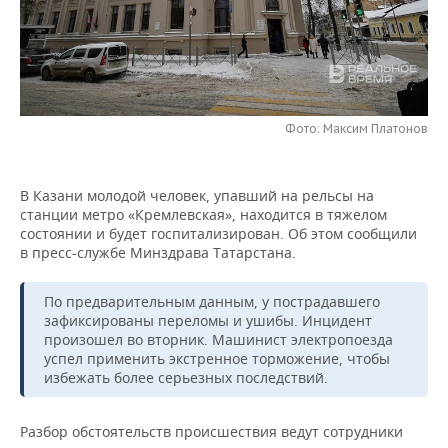
НЕФТЕХИМИЯ
РОЗНИЧНАЯ ТОРГОВЛЯ
НОВОСТИ ТЕХНОЛОГИЙ
МЕРОПРИЯТИЯ
НЕФТЬ
ТРАНСПОРТ
IT
НОВОСТИ МЕРОПРИЯТИЙ
СПОРТ
ОПК
УСЛУГИ
МЕДИА
ВЫЕЗДНАЯ РЕДАКЦИЯ
НОВОСТИ СПОРТА
ОБЩЕСТВО
Фото: Максим Платонов
ЭНЕРГЕТИКА
ТЕЛЕКОММУНИКАЦИИ
БИЗНЕС-БРАНЧИ
ФУТБОЛ
НОВОСТИ ОБЩЕСТВА
ФОТОГАЛЕРЕЯ
В Казани молодой человек, упавший на рельсы на
станции метро «Кремлевская», находится в тяжелом
ONLINE-КОНФЕРЕНЦИИ
ХОККЕЙ
ВЛАСТЬ
СЮЖЕТЫ
состоянии и будет госпитализирован. Об этом сообщили
в пресс-службе Минздрава Татарстана.
ОТКРЫТАЯ ЛЕКЦИЯ
БАСКЕТБОЛ
ИНФРАСТРУКТУРА
СПРАВОЧНИК
По предварительным данным, у пострадавшего
ВОЛЕЙБОЛ
ИСТОРИЯ
СПИСОК ПЕРСОН
ПОЛНАЯ ВЕРСИЯ
зафиксированы переломы и ушибы. Инцидент
произошел во вторник. Машинист электропоезда
КИБЕРСПОРТ
КУЛЬТУРА
СПИСОК КОМПАНИЙ
успел применить экстренное торможение, чтобы
избежать более серьезных последствий.
ФИГУРНОЕ КАТАНИЕ
МЕДИЦИНА
Разбор обстоятельств происшествия ведут сотрудники