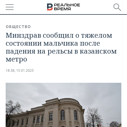
РЕГИОНЫ
ОБЩЕСТВО
Минздрав сообщил о тяжелом
БАШКОРТОСТАН
НОВОСТИ
состоянии мальчика после
ТАТАРСТАН
АНАЛИТИКА
падения на рельсы в казанском
метро
УДМУРТИЯ
НОВОСТИ АНАЛИТИКИ
ЭКОНОМИКА
18:38, 15.01.2025
ДЕКЛАРАЦИИ О ДОХОДАХ
НОВОСТИ ЭКОНОМИКИ
ПРОМЫШЛЕННОСТЬ
КОРОЛИ ГОСЗАКАЗА ПФО
ФИНАНСЫ
НОВОСТИ
НЕДВИЖИМОСТЬ
ПРОМЫШЛЕННОСТИ
ВУЗЫ ТАТАРСТАНА
БАНКИ
НОВОСТИ НЕДВИЖИМОСТИ
АВТО
АГРОПРОМ
КОМУ ПРИНАДЛЕЖАТ
БЮДЖЕТ
НОВОСТИ АВТО
БИЗНЕС
ТОРГОВЫЕ ЦЕНТРЫ
МАШИНОСТРОЕНИЕ
ТАТАРСТАНА
ИНВЕСТИЦИИ
НОВОСТИ БИЗНЕСА
ТЕХНОЛОГИИ