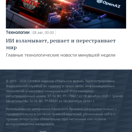
Технологии
08 авг, 00:00
ИИ взламывает, решает и перестраивает
мир
Главные технологические новости минувшей недели
© 2015 - 2026 Сетевое издание «Реальное время» Зарегистрировано
Федеральной службой по надзору в сфере связи, информационных
технологий и массовых коммуникаций (Роскомнадзор) –
регистрационный номер ЭЛ № ФС 77 - 79627 от 18 декабря 2020 г. (ранее
свидетельство Эл № ФС 77-59331 от 18 сентября 2014 г.)
Использование материалов Реального Времени разрешено только с
предварительного согласия правообладателей, упоминание сайта и
прямая гиперссылка обязательны при частичном или полном
воспроизведении материалов.