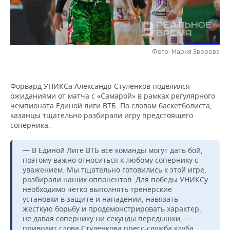
НЕФТЕХИМИЯ
РОЗНИЧНАЯ ТОРГОВЛЯ
НОВОСТИ ТЕХНОЛОГИЙ
МЕРОПРИЯТИЯ
НЕФТЬ
ТРАНСПОРТ
IT
НОВОСТИ МЕРОПРИЯТИЙ
СПОРТ
ОПК
Фото: Мария Зверева
УСЛУГИ
МЕДИА
ВЫЕЗДНАЯ РЕДАКЦИЯ
НОВОСТИ СПОРТА
ОБЩЕСТВО
ЭНЕРГЕТИКА
Форвард УНИКСа Александр Стуленков поделился
ТЕЛЕКОММУНИКАЦИИ
БИЗНЕС-БРАНЧИ
ФУТБОЛ
НОВОСТИ ОБЩЕСТВА
ФОТОГАЛЕРЕЯ
ожиданиями от матча с «Самарой» в рамках регулярного
чемпионата Единой лиги ВТБ. По словам баскетболиста,
ONLINE-КОНФЕРЕНЦИИ
ХОККЕЙ
ВЛАСТЬ
СЮЖЕТЫ
казанцы тщательно разбирали игру предстоящего
соперника.
ОТКРЫТАЯ ЛЕКЦИЯ
БАСКЕТБОЛ
ИНФРАСТРУКТУРА
СПРАВОЧНИК
— В Единой Лиге ВТБ все команды могут дать бой,
поэтому важно относиться к любому сопернику с
ВОЛЕЙБОЛ
ИСТОРИЯ
СПИСОК ПЕРСОН
ПОЛНАЯ ВЕРСИЯ
уважением. Мы тщательно готовились к этой игре,
разбирали наших оппонентов. Для победы УНИКСу
КИБЕРСПОРТ
КУЛЬТУРА
СПИСОК КОМПАНИЙ
необходимо четко выполнять тренерские
установки в защите и нападении, навязать
ФИГУРНОЕ КАТАНИЕ
МЕДИЦИНА
жесткую борьбу и продемонстрировать характер,
не давая сопернику ни секунды передышки, —
приводит слова Стуленкова пресс-служба клуба.