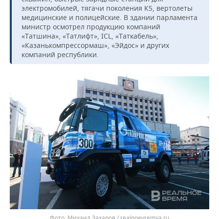
ВОДНЫЕ ВИДЫ СПОРТА
ОБРАЗОВАНИЕ
электромобилей, тягачи поколения К5, вертолеты
медицинские и полицейские. В здании парламента
ХОККЕЙ С МЯЧОМ
ПРОИСШЕСТВИЯ
министр осмотрел продукцию компаний
«Татшина», «Татлифт», ICL, «Таткабель»,
«Казанькомпрессормаш», «Эйдос» и других
компаний республики.
Михаил Захаров / realnoevremya.ru