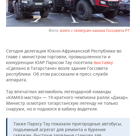
НЕФТЕХИМИЯ
РОЗНИЧНАЯ ТОРГОВЛЯ
НОВОСТИ ТЕХНОЛОГИЙ
МЕРОПРИЯТИЯ
НЕФТЬ
ТРАНСПОРТ
IT
НОВОСТИ МЕРОПРИЯТИЙ
СПОРТ
ОПК
Фото:
взято с телеграм-канала Госсовета РТ
УСЛУГИ
МЕДИА
ВЫЕЗДНАЯ РЕДАКЦИЯ
НОВОСТИ СПОРТА
ОБЩЕСТВО
ЭНЕРГЕТИКА
Сегодня делегация Южно-Африканской Республики во
ТЕЛЕКОММУНИКАЦИИ
БИЗНЕС-БРАНЧИ
ФУТБОЛ
НОВОСТИ ОБЩЕСТВА
ФОТОГАЛЕРЕЯ
главе с министром торговли, промышленности и
конкуренции ЮАР Парксом Тау посетила
выставку
ONLINE-КОНФЕРЕНЦИИ
ХОККЕЙ
ВЛАСТЬ
СЮЖЕТЫ
«Сделано в Татарстане» возле здания Госсовета
республики. Об этом рассказали в пресс-службе
аппарата.
ОТКРЫТАЯ ЛЕКЦИЯ
БАСКЕТБОЛ
ИНФРАСТРУКТУРА
СПРАВОЧНИК
Тау впечатлил автомобиль легендарной команды
ВОЛЕЙБОЛ
ИСТОРИЯ
СПИСОК ПЕРСОН
ПОЛНАЯ ВЕРСИЯ
«КАМАЗ-мастер» — 19-кратного чемпиона ралли «Дакар».
Министр осмотрел татарстанскую легенду не только
снаружи, но и поднялся в кабину водителя.
КИБЕРСПОРТ
КУЛЬТУРА
СПИСОК КОМПАНИЙ
ФИГУРНОЕ КАТАНИЕ
МЕДИЦИНА
Также Парксу Тау показали пригородные автобусы,
подъемный агрегат для ремонта и бурения
скважин, быстрые зарядные станции для