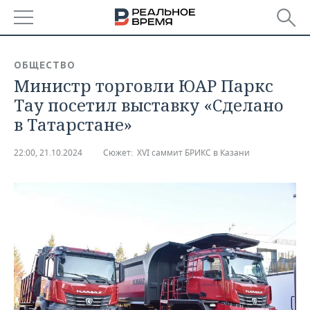
РЕГИОНЫ
ОБЩЕСТВО
Министр торговли ЮАР Паркс
БАШКОРТОСТАН
НОВОСТИ
Тау посетил выставку «Сделано
ТАТАРСТАН
АНАЛИТИКА
в Татарстане»
УДМУРТИЯ
НОВОСТИ АНАЛИТИКИ
ЭКОНОМИКА
22:00, 21.10.2024
Сюжет:
XVI саммит БРИКС в Казани
ДЕКЛАРАЦИИ О ДОХОДАХ
НОВОСТИ ЭКОНОМИКИ
ПРОМЫШЛЕННОСТЬ
КОРОЛИ ГОСЗАКАЗА ПФО
ФИНАНСЫ
НОВОСТИ
НЕДВИЖИМОСТЬ
ПРОМЫШЛЕННОСТИ
ВУЗЫ ТАТАРСТАНА
БАНКИ
НОВОСТИ НЕДВИЖИМОСТИ
АВТО
АГРОПРОМ
КОМУ ПРИНАДЛЕЖАТ
БЮДЖЕТ
НОВОСТИ АВТО
БИЗНЕС
ТОРГОВЫЕ ЦЕНТРЫ
МАШИНОСТРОЕНИЕ
ТАТАРСТАНА
ИНВЕСТИЦИИ
НОВОСТИ БИЗНЕСА
ТЕХНОЛОГИИ