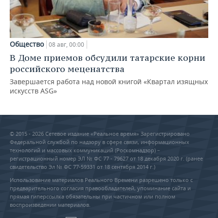
Общество
08 авг, 00:00
В Доме приемов обсудили татарские корни
российского меценатства
Завершается работа над новой книгой «Квартал изящных
искусств ASG»
© 2015 - 2026 Сетевое издание «Реальное время» Зарегистрировано
Федеральной службой по надзору в сфере связи, информационных
технологий и массовых коммуникаций (Роскомнадзор) –
регистрационный номер ЭЛ № ФС 77 - 79627 от 18 декабря 2020 г. (ранее
свидетельство Эл № ФС 77-59331 от 18 сентября 2014 г.)
Использование материалов Реального Времени разрешено только с
предварительного согласия правообладателей, упоминание сайта и
прямая гиперссылка обязательны при частичном или полном
воспроизведении материалов.