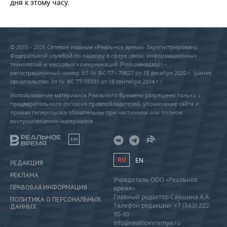
дня к этому часу.
© 2015 - 2026 Сетевое издание «Реальное время» Зарегистрировано
Федеральной службой по надзору в сфере связи, информационных
технологий и массовых коммуникаций (Роскомнадзор) –
регистрационный номер ЭЛ № ФС 77 - 79627 от 18 декабря 2020 г. (ранее
свидетельство Эл № ФС 77-59331 от 18 сентября 2014 г.)
Использование материалов Реального Времени разрешено только с
предварительного согласия правообладателей, упоминание сайта и
прямая гиперссылка обязательны при частичном или полном
воспроизведении материалов.
18+
RU
EN
РЕДАКЦИЯ
РЕКЛАМА
Учредитель ООО «Реальное
ПРАВОВАЯ ИНФОРМАЦИЯ
время»
Главный редактор Саушина А.А.
ПОЛИТИКА О ПЕРСОНАЛЬНЫХ
Телефон редакции: +7 (843) 222-
ДАННЫХ
90-80
info@realnoevremya.ru