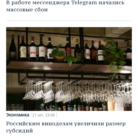
ВОДНЫЕ ВИДЫ СПОРТА
ОБРАЗОВАНИЕ
В работе мессенджера Telegram начались
массовые сбои
ХОККЕЙ С МЯЧОМ
ПРОИСШЕСТВИЯ
Экономика
21 окт, 23:06
Российским виноделам увеличили размер
субсидий