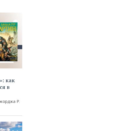
»: как
ся в
жорджа Р.