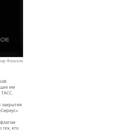
нар Фатыхов
кой
ющих им
ТАСС.
и закрытия
Сириус».
 флагом
 тех, кто