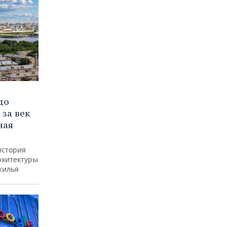
до
 за век
ная
история
рхитектуры
жилья