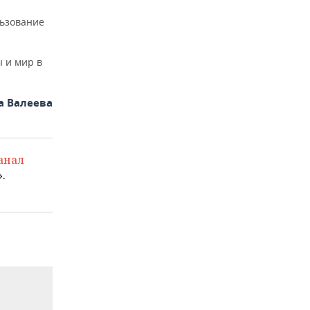
льзование
 и мир в
а Валеева
анал
.