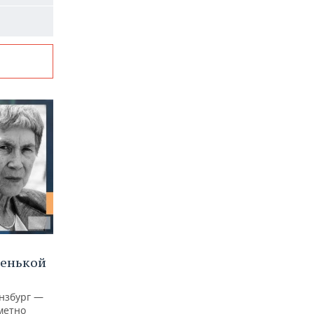
ленькой
нзбург —
аметно