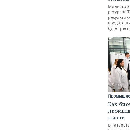
Министр э
ресурсов Т
рекультив
вреда, о ц
будет респ
Промышле
Как био
промышл
жизни
В Татарст