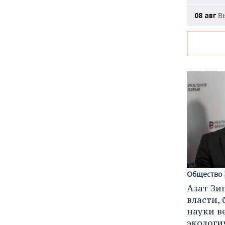
Вы
08 авг
Общество
Азат Зи
власти, 
науки в
экологи