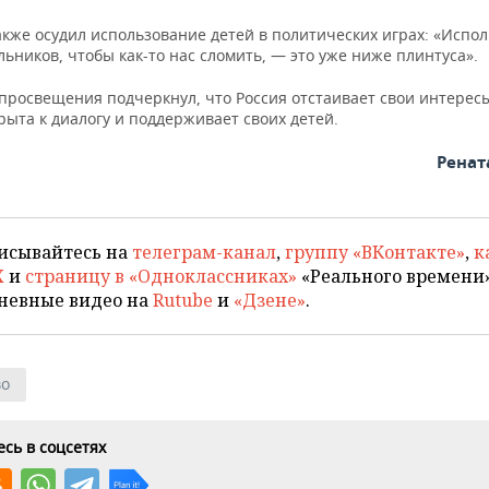
акже осудил использование детей в политических играх: «Испо
ьников, чтобы как-то нас сломить, — это уже ниже плинтуса».
просвещения подчеркнул, что Россия отстаивает свои интересы
рыта к диалогу и поддерживает своих детей.
Ренат
исывайтесь на
телеграм-канал
,
группу «ВКонтакте»
,
к
X
и
страницу в «Одноклассниках»
«Реального времени»
невные видео на
Rutube
и
«Дзене»
.
во
сь в соцсетях