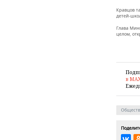
ВОДНЫЕ ВИДЫ СПОРТА
ОБРАЗОВАНИЕ
Кравцов т
ХОККЕЙ С МЯЧОМ
ПРОИСШЕСТВИЯ
детей-школ
Глава Мин
целом, отк
Подп
в MA
Ежед
Общест
Поделите