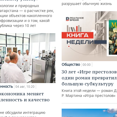
разрушает обычную жизнь
кологии и природных
атарстана — о расчистке рек,
ации объектов накопленного
ифровизации и о том, какой
ублика через 10 лет
Общество
00:00
30 лет «Игре престолов
один роман превратил
большую субкультуру
нность
04 авг, 10:20
Книга этой недели — роман Д
экономика меняет
Р. Мартина «Игра престолов»
енность и качество
ане обсудили интеграцию