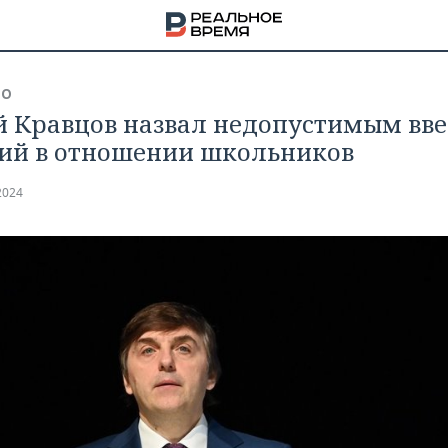
ВО
й Кравцов назвал недопустимым вв
ий в отношении школьников
2024
НА