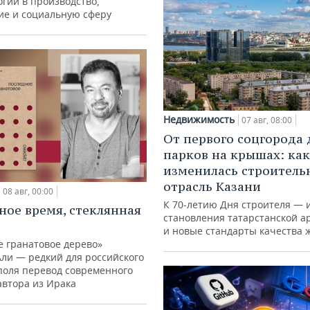
гий в производство,
ие и социальную сферу
Недвижимость
07 авг, 08:00
От первого соцгорода 
парков на крышах: как
изменилась строитель
отрасль Казани
08 авг, 00:00
К 70-летию Дня строителя — 
ное время, стеклянная
становления татарстанской а
и новые стандарты качества 
е гранатовое дерево»
Али — редкий для российского
поля перевод современного
автора из Ирака