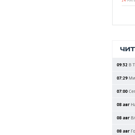
24
МАТ
ЧИ
В Т
09:32
Мин
07:29
Сег
07:00
На
08 авг
Вл
08 авг
Го
08 авг