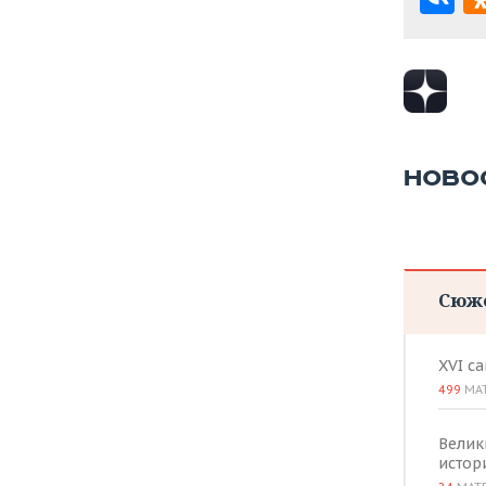
НОВО
Сюж
XVI с
499
МА
Велик
истор