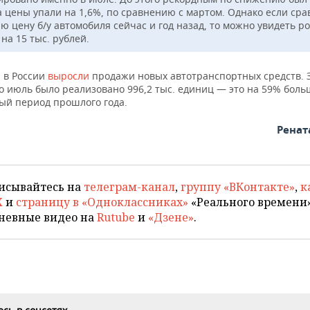
а цены упали на 1,6%, по сравнению с мартом. Однако если сра
ю цену б/у автомобиля сейчас и год назад, то можно увидеть ро
на 15 тыс. рублей.
 в России
выросли
продажи новых автотранспортных средств. 
о июль было реализовано 996,2 тыс. единиц — это на 59% боль
ый период прошлого года.
Ренат
исывайтесь на
телеграм-канал
,
группу «ВКонтакте»
,
к
X
и
страницу в «Одноклассниках»
«Реального времени»
невные видео на
Rutube
и
«Дзене»
.