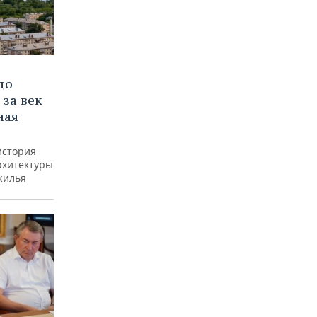
до
 за век
ная
история
рхитектуры
жилья