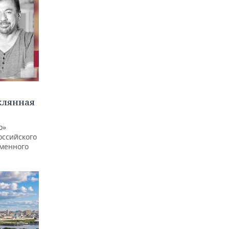
клянная
о»
оссийского
еменного