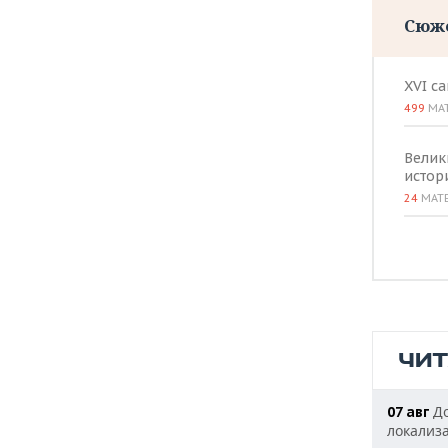
Сюж
XVI с
499
МА
Велик
истор
24
МАТ
ЧИ
До
07 авг
локализ