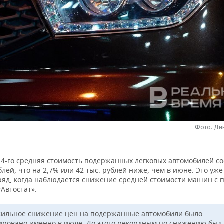
Фото: Ди
24-го средняя стоимость подержанных легковых автомобилей со
блей, что на 2,7% или 42 тыс. рублей ниже, чем в июне. Это уж
ряд, когда наблюдается снижение средней стоимости машин с 
Автостат».
сильное снижение цен на подержанные автомобили было
ировано именно в июле. До этого рекордным по снижению был