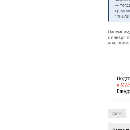
ВОДНЫЕ ВИДЫ СПОРТА
ОБРАЗОВАНИЕ
— тогд
средню
ХОККЕЙ С МЯЧОМ
ПРОИСШЕСТВИЯ
1% или 
Напомним,
с января п
аналогичн
Подп
в MA
Ежед
Авто