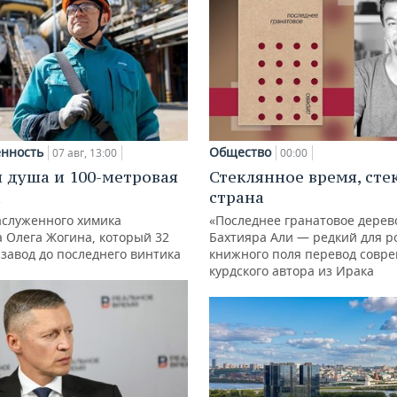
нность
Общество
07 авг, 13:00
00:00
 душа и 100-метровая
Стеклянное время, сте
а
страна
аслуженного химика
«Последнее гранатовое дерев
а Олега Жогина, который 32
Бахтияра Али — редкий для р
 завод до последнего винтика
книжного поля перевод совр
курдского автора из Ирака