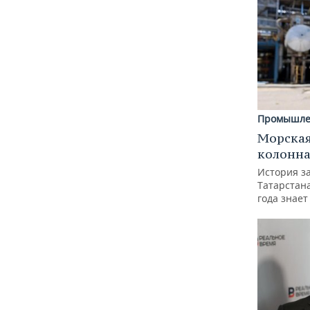
Промышле
Морская
колонн
История з
Татарстан
года знает