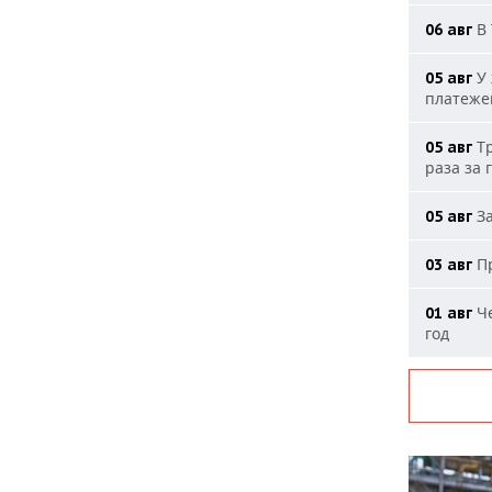
В 
06 авг
У 
05 авг
платеже
Тр
05 авг
раза за 
За
05 авг
Пр
03 авг
Че
01 авг
год