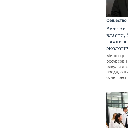
Общество
Азат Зи
власти, 
науки в
экологи
Министр э
ресурсов Т
рекультив
вреда, о ц
будет респ