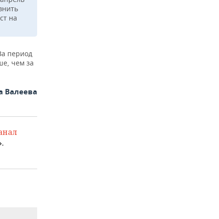
внить
ст на
За период
ше, чем за
а Валеева
анал
.