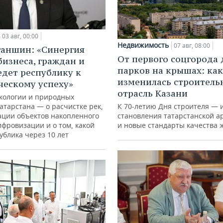
03 авг, 00:00
Недвижимость
07 авг, 08:00
ганшин: «Синергия
От первого соцгорода 
бизнеса, граждан и
парков на крышах: как
едет республику к
изменилась строитель
ческому успеху»
отрасль Казани
кологии и природных
атарстана — о расчистке рек,
К 70-летию Дня строителя — 
ации объектов накопленного
становления татарстанской а
ифровизации и о том, какой
и новые стандарты качества 
ублика через 10 лет