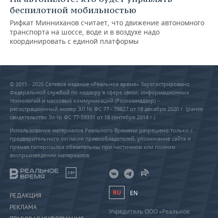
беспилотной мобильностью
Рифкат Минниханов считает, что движение автономного
транспорта на шоссе, воде и в воздухе надо
координировать с единой платформы
© 2015 - 2026 Сетевое издание «Реальное время» Зарегистрировано
Федеральной службой по надзору в сфере связи, информационных
технологий и массовых коммуникаций (Роскомнадзор) –
регистрационный номер ЭЛ № ФС 77 - 79627 от 18 декабря 2020 г. (ранее
свидетельство Эл № ФС 77-59331 от 18 сентября 2014 г.)
Использование материалов Реального Времени разрешено только с
предварительного согласия правообладателей, упоминание сайта и
прямая гиперссылка обязательны при частичном или полном
воспроизведении материалов.
18+
RU
EN
РЕДАКЦИЯ
РЕКЛАМА
Учредитель ООО «Реальное