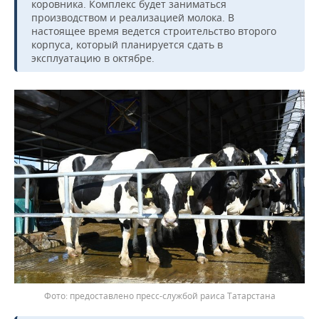
ВОДНЫЕ ВИДЫ СПОРТА
ОБРАЗОВАНИЕ
коровника. Комплекс будет заниматься
производством и реализацией молока. В
настоящее время ведется строительство второго
ХОККЕЙ С МЯЧОМ
ПРОИСШЕСТВИЯ
корпуса, который планируется сдать в
эксплуатацию в октябре.
предоставлено пресс-службой раиса Татарстана