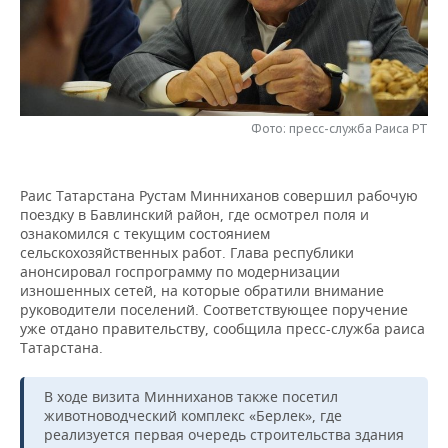
НЕФТЕХИМИЯ
РОЗНИЧНАЯ ТОРГОВЛЯ
НОВОСТИ ТЕХНОЛОГИЙ
МЕРОПРИЯТИЯ
НЕФТЬ
ТРАНСПОРТ
IT
НОВОСТИ МЕРОПРИЯТИЙ
СПОРТ
ОПК
УСЛУГИ
МЕДИА
ВЫЕЗДНАЯ РЕДАКЦИЯ
НОВОСТИ СПОРТА
ОБЩЕСТВО
Фото: пресс-служба Раиса РТ
ЭНЕРГЕТИКА
ТЕЛЕКОММУНИКАЦИИ
БИЗНЕС-БРАНЧИ
ФУТБОЛ
НОВОСТИ ОБЩЕСТВА
ФОТОГАЛЕРЕЯ
Раис Татарстана Рустам Минниханов совершил рабочую
поездку в Бавлинский район, где осмотрел поля и
ONLINE-КОНФЕРЕНЦИИ
ХОККЕЙ
ВЛАСТЬ
СЮЖЕТЫ
ознакомился с текущим состоянием
сельскохозяйственных работ. Глава республики
ОТКРЫТАЯ ЛЕКЦИЯ
БАСКЕТБОЛ
ИНФРАСТРУКТУРА
СПРАВОЧНИК
анонсировал госпрограмму по модернизации
изношенных сетей, на которые обратили внимание
руководители поселений. Соответствующее поручение
ВОЛЕЙБОЛ
ИСТОРИЯ
СПИСОК ПЕРСОН
ПОЛНАЯ ВЕРСИЯ
уже отдано правительству, сообщила пресс-служба раиса
Татарстана.
КИБЕРСПОРТ
КУЛЬТУРА
СПИСОК КОМПАНИЙ
В ходе визита Минниханов также посетил
ФИГУРНОЕ КАТАНИЕ
МЕДИЦИНА
животноводческий комплекс «Берлек», где
реализуется первая очередь строительства здания