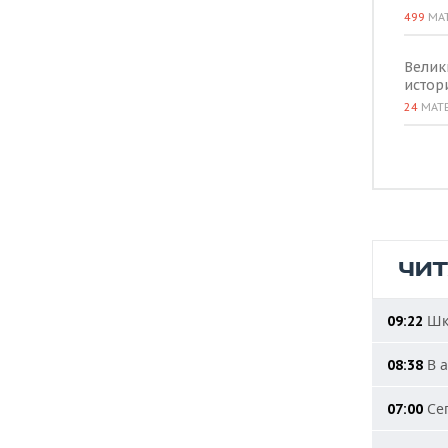
499
МА
Велик
истор
24
МАТ
ЧИ
Шко
09:22
В а
08:38
Сег
07:00