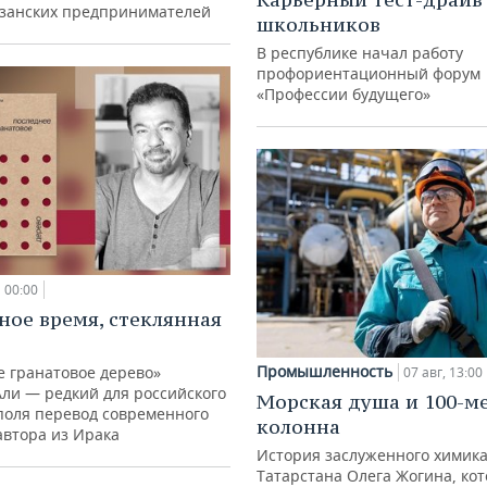
азанских предпринимателей
школьников
В республике начал работу
профориентационный форум
«Профессии будущего»
00:00
ное время, стеклянная
Промышленность
е гранатовое дерево»
07 авг, 13:00
Али — редкий для российского
Морская душа и 100-м
поля перевод современного
колонна
автора из Ирака
История заслуженного химик
Татарстана Олега Жогина, ко