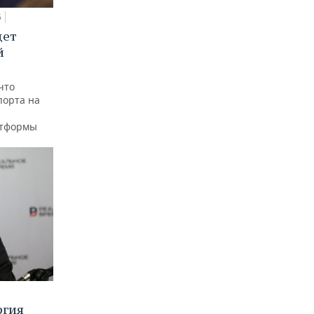
5
дет
й
что
порта на
атформы
ргия