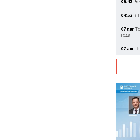
Реж
05:42
В Т
04:53
То
07 авг
года
Пе
07 авг