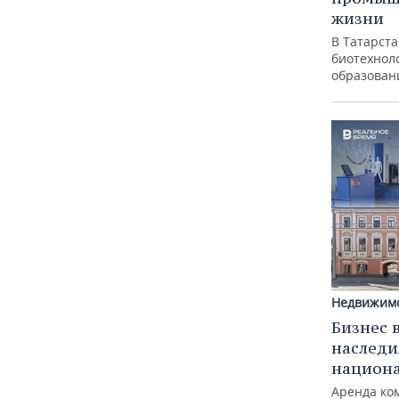
жизни
В Татарст
биотехноло
образован
Недвижим
Бизнес 
наследи
национ
Аренда ко