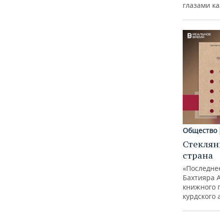
глазами к
Общество
Стеклян
страна
«Последне
Бахтияра 
книжного 
курдского 