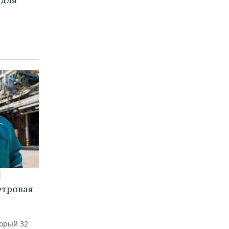
етровая
а
торый 32