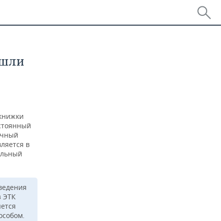
ешли
 книжки
остоянный
ичный
ляется в
альный
ведения
з ЭТК
яется
особом.