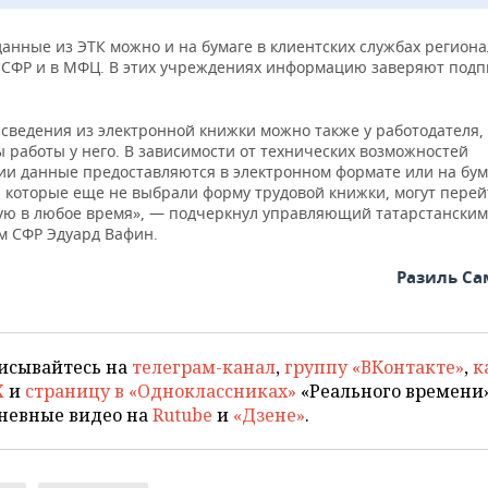
анные из ЭТК можно и на бумаге в клиентских службах регион
 СФР и в МФЦ. В этих учреждениях информацию заверяют подп
сведения из электронной книжки можно также у работодателя, 
 работы у него. В зависимости от технических возможностей
ии данные предоставляются в электронном формате или на бум
, которые еще не выбрали форму трудовой книжки, могут перей
ую в любое время», — подчеркнул управляющий татарстанским
м СФР Эдуард Вафин.
Разиль С
исывайтесь на
телеграм-канал
,
группу «ВКонтакте»
,
к
X
и
страницу в «Одноклассниках»
«Реального времени»
невные видео на
Rutube
и
«Дзене»
.