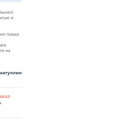
ального
исью и
но только
аге.
ти на
амигуллин
анал
.