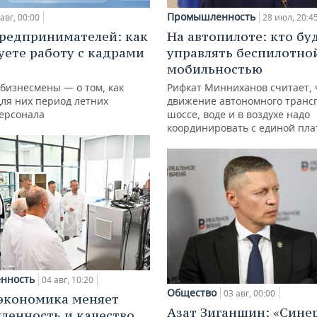
Промышленность
авг, 00:00
28 июл, 20:4
редпринимателей: как
На автопилоте: кто бу
уете работу с кадрами
управлять беспилотно
мобильностью
 бизнесмены — о том, как
Рифкат Минниханов считает, 
для них период летних
движение автономного транс
персонала
шоссе, воде и в воздухе надо
координировать с единой пл
нность
04 авг, 10:20
Общество
03 авг, 00:00
экономика меняет
Азат Зиганшин: «Сине
енность и качество