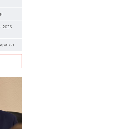
ей
л 2026
паратов