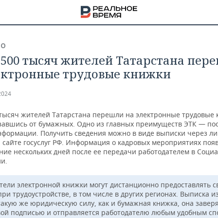
ВО
 500 тысяч жителей Татарстана пер
ектронные трудовые книжки
2024
 тысяч жителей Татарстана перешли на электронные трудовые
казавшись от бумажных. Одно из главных преимуществ ЭТК — п
информации. Получить сведения можно в виде выписки через л
 сайте госуслуг РФ. Информация о кадровых мероприятиях появ
ение нескольких дней после ее передачи работодателем в Соци
и.
тели электронной книжки могут дистанционно предоставлять с
НА
при трудоустройстве, в том числе в других регионах. Выписка и
такую же юридическую силу, как и бумажная книжка, она завер
ой подписью и отправляется работодателю любым удобным сп