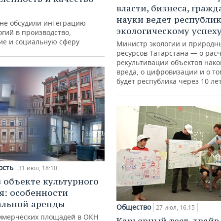
власти, бизнеса, гражд
науки ведет республик
ане обсудили интеграцию
экологическому успех
гий в производство,
ие и социальную сферу
Министр экологии и природн
ресурсов Татарстана — о расч
рекультивации объектов нак
вреда, о цифровизации и о то
будет республика через 10 ле
ость
31 июл, 18:10
в объекте культурного
я: особенности
альной аренды
Общество
27 июл, 16:15
ммерческих площадей в ОКН
Карьерный тест-драйв