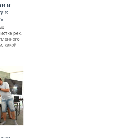
ан и
у к
у»
ых
истке рек,
опленного
м, какой
т
 для