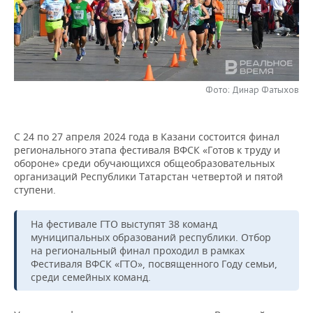
НЕФТЕХИМИЯ
РОЗНИЧНАЯ ТОРГОВЛЯ
НОВОСТИ ТЕХНОЛОГИЙ
МЕРОПРИЯТИЯ
НЕФТЬ
ТРАНСПОРТ
IT
НОВОСТИ МЕРОПРИЯТИЙ
СПОРТ
ОПК
УСЛУГИ
МЕДИА
ВЫЕЗДНАЯ РЕДАКЦИЯ
НОВОСТИ СПОРТА
ОБЩЕСТВО
Фото: Динар Фатыхов
ЭНЕРГЕТИКА
ТЕЛЕКОММУНИКАЦИИ
БИЗНЕС-БРАНЧИ
ФУТБОЛ
НОВОСТИ ОБЩЕСТВА
ФОТОГАЛЕРЕЯ
С 24 по 27 апреля 2024 года в Казани состоится финал
регионального этапа фестиваля ВФСК «Готов к труду и
ONLINE-КОНФЕРЕНЦИИ
ХОККЕЙ
ВЛАСТЬ
СЮЖЕТЫ
обороне» среди обучающихся общеобразовательных
организаций Республики Татарстан четвертой и пятой
ОТКРЫТАЯ ЛЕКЦИЯ
БАСКЕТБОЛ
ИНФРАСТРУКТУРА
СПРАВОЧНИК
ступени.
ВОЛЕЙБОЛ
ИСТОРИЯ
СПИСОК ПЕРСОН
ПОЛНАЯ ВЕРСИЯ
На фестивале ГТО выступят 38 команд
муниципальных образований республики. Отбор
КИБЕРСПОРТ
КУЛЬТУРА
СПИСОК КОМПАНИЙ
на региональный финал проходил в рамках
Фестиваля ВФСК «ГТО», посвященного Году семьи,
среди семейных команд.
ФИГУРНОЕ КАТАНИЕ
МЕДИЦИНА