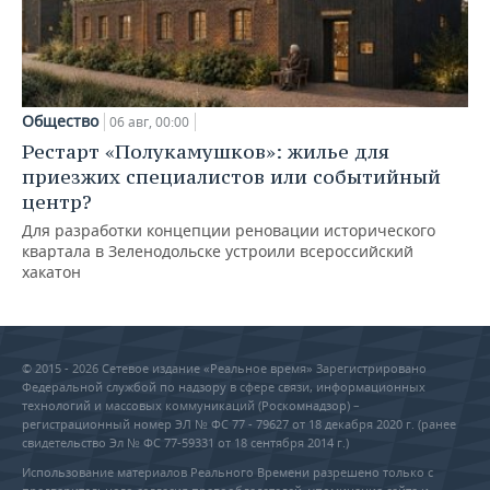
Общество
06 авг, 00:00
Рестарт «Полукамушков»: жилье для
приезжих специалистов или событийный
центр?
Для разработки концепции реновации исторического
квартала в Зеленодольске устроили всероссийский
хакатон
© 2015 - 2026 Сетевое издание «Реальное время» Зарегистрировано
Федеральной службой по надзору в сфере связи, информационных
технологий и массовых коммуникаций (Роскомнадзор) –
регистрационный номер ЭЛ № ФС 77 - 79627 от 18 декабря 2020 г. (ранее
свидетельство Эл № ФС 77-59331 от 18 сентября 2014 г.)
Использование материалов Реального Времени разрешено только с