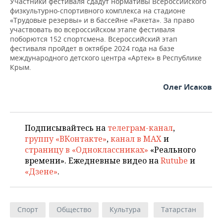
Участники фестиваля сдадут нормативы Всероссийского
ВОДНЫЕ ВИДЫ СПОРТА
ОБРАЗОВАНИЕ
физкультурно-спортивного комплекса на стадионе
«Трудовые резервы» и в бассейне «Ракета». За право
ХОККЕЙ С МЯЧОМ
ПРОИСШЕСТВИЯ
участвовать во всероссийском этапе фестиваля
поборются 152 спортсмена. Всероссийский этап
фестиваля пройдет в октябре 2024 года на базе
международного детского центра «Артек» в Республике
Крым.
Олег Исаков
Подписывайтесь на
телеграм-канал
,
группу «ВКонтакте»
,
канал в MAX
и
страницу в «Одноклассниках»
«Реального
времени». Ежедневные видео на
Rutube
и
«Дзене»
.
Спорт
Общество
Культура
Татарстан