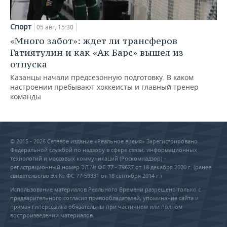
Спорт
05 авг, 15:30
«Много забот»: ждет ли трансферов
Гатиятулин и как «Ак Барс» вышел из
отпуска
Казанцы начали предсезонную подготовку. В каком
настроении пребывают хоккеисты и главный тренер
команды
© 2015 - 2026 Сетевое издание «Реальное время» Зарегистрировано
Федеральной службой по надзору в сфере связи, информационных
технологий и массовых коммуникаций (Роскомнадзор) –
регистрационный номер ЭЛ № ФС 77 - 79627 от 18 декабря 2020 г. (ранее
свидетельство Эл № ФС 77-59331 от 18 сентября 2014 г.)
Использование материалов Реального Времени разрешено только с
предварительного согласия правообладателей, упоминание сайта и
прямая гиперссылка обязательны при частичном или полном
воспроизведении материалов.