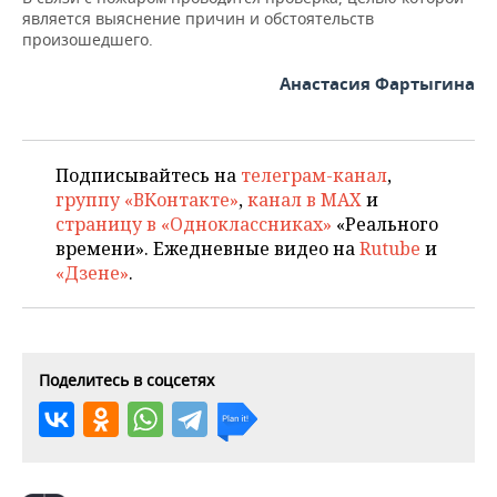
НЕФТЕХИМИЯ
является выяснение причин и обстоятельств
произошедшего.
РОЗНИЧНАЯ ТОРГОВЛЯ
НОВОСТИ ТЕХНОЛОГИЙ
МЕРОПРИЯТИЯ
НЕФТЬ
Анастасия Фартыгина
ТРАНСПОРТ
IT
НОВОСТИ МЕРОПРИЯТИЙ
СПОРТ
ОПК
УСЛУГИ
МЕДИА
ВЫЕЗДНАЯ РЕДАКЦИЯ
НОВОСТИ СПОРТА
ОБЩЕСТВО
ЭНЕРГЕТИКА
Подписывайтесь на
телеграм-канал
,
ТЕЛЕКОММУНИКАЦИИ
БИЗНЕС-БРАНЧИ
ФУТБОЛ
НОВОСТИ ОБЩЕСТВА
ФОТОГАЛЕРЕЯ
группу «ВКонтакте»
,
канал в MAX
и
страницу в «Одноклассниках»
«Реального
ONLINE-КОНФЕРЕНЦИИ
ХОККЕЙ
ВЛАСТЬ
СЮЖЕТЫ
времени». Ежедневные видео на
Rutube
и
«Дзене»
.
ОТКРЫТАЯ ЛЕКЦИЯ
БАСКЕТБОЛ
ИНФРАСТРУКТУРА
СПРАВОЧНИК
ВОЛЕЙБОЛ
ИСТОРИЯ
СПИСОК ПЕРСОН
ПОЛНАЯ ВЕРСИЯ
Поделитесь в соцсетях
КИБЕРСПОРТ
КУЛЬТУРА
СПИСОК КОМПАНИЙ
ФИГУРНОЕ КАТАНИЕ
МЕДИЦИНА