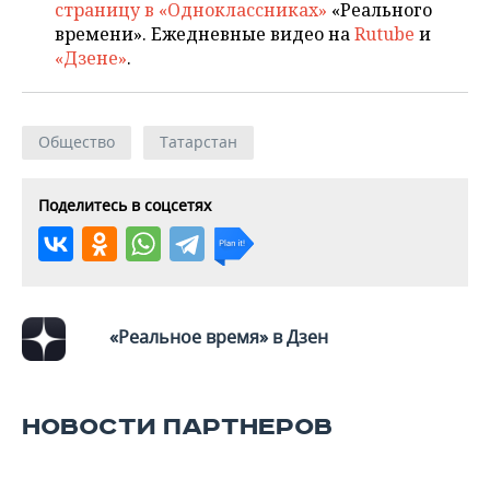
ВОДНЫЕ ВИДЫ СПОРТА
ОБРАЗОВАНИЕ
страницу в «Одноклассниках»
«Реального
времени». Ежедневные видео на
Rutube
и
ХОККЕЙ С МЯЧОМ
ПРОИСШЕСТВИЯ
«Дзене»
.
Общество
Татарстан
Поделитесь в соцсетях
«Реальное время» в Дзен
НОВОСТИ ПАРТНЕРОВ