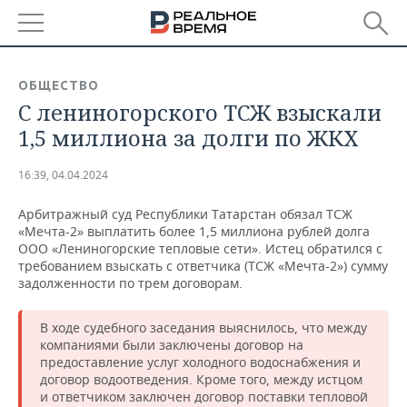
РЕГИОНЫ
ОБЩЕСТВО
С лениногорского ТСЖ взыскали
БАШКОРТОСТАН
НОВОСТИ
1,5 миллиона за долги по ЖКХ
ТАТАРСТАН
АНАЛИТИКА
16:39, 04.04.2024
УДМУРТИЯ
НОВОСТИ АНАЛИТИКИ
ЭКОНОМИКА
Арбитражный суд Республики Татарстан обязал ТСЖ
«Мечта-2» выплатить более 1,5 миллиона рублей долга
ДЕКЛАРАЦИИ О ДОХОДАХ
НОВОСТИ ЭКОНОМИКИ
ПРОМЫШЛЕННОСТЬ
ООО «Лениногорские тепловые сети». Истец обратился с
требованием взыскать с ответчика (ТСЖ «Мечта-2») сумму
КОРОЛИ ГОСЗАКАЗА ПФО
ФИНАНСЫ
НОВОСТИ
НЕДВИЖИМОСТЬ
задолженности по трем договорам.
ПРОМЫШЛЕННОСТИ
ВУЗЫ ТАТАРСТАНА
БАНКИ
НОВОСТИ НЕДВИЖИМОСТИ
АВТО
В ходе судебного заседания выяснилось, что между
АГРОПРОМ
компаниями были заключены договор на
КОМУ ПРИНАДЛЕЖАТ
БЮДЖЕТ
НОВОСТИ АВТО
БИЗНЕС
предоставление услуг холодного водоснабжения и
ТОРГОВЫЕ ЦЕНТРЫ
МАШИНОСТРОЕНИЕ
договор водоотведения. Кроме того, между истцом
ТАТАРСТАНА
и ответчиком заключен договор поставки тепловой
ИНВЕСТИЦИИ
НОВОСТИ БИЗНЕСА
ТЕХНОЛОГИИ