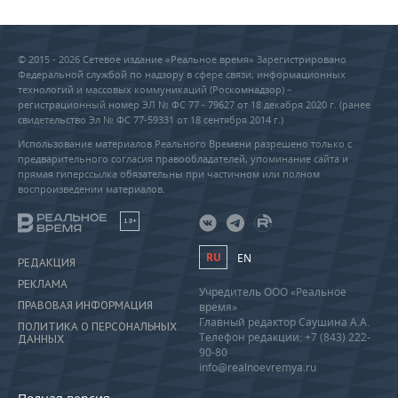
© 2015 - 2026 Сетевое издание «Реальное время» Зарегистрировано
Федеральной службой по надзору в сфере связи, информационных
технологий и массовых коммуникаций (Роскомнадзор) –
регистрационный номер ЭЛ № ФС 77 - 79627 от 18 декабря 2020 г. (ранее
свидетельство Эл № ФС 77-59331 от 18 сентября 2014 г.)
Использование материалов Реального Времени разрешено только с
предварительного согласия правообладателей, упоминание сайта и
прямая гиперссылка обязательны при частичном или полном
воспроизведении материалов.
18+
RU
EN
РЕДАКЦИЯ
РЕКЛАМА
Учредитель ООО «Реальное
ПРАВОВАЯ ИНФОРМАЦИЯ
время»
Главный редактор Саушина А.А.
ПОЛИТИКА О ПЕРСОНАЛЬНЫХ
Телефон редакции: +7 (843) 222-
ДАННЫХ
90-80
info@realnoevremya.ru