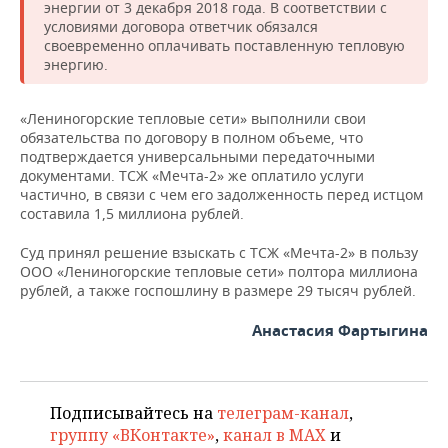
НЕФТЕХИМИЯ
энергии от 3 декабря 2018 года. В соответствии с
условиями договора ответчик обязался
РОЗНИЧНАЯ ТОРГОВЛЯ
НОВОСТИ ТЕХНОЛОГИЙ
МЕРОПРИЯТИЯ
своевременно оплачивать поставленную тепловую
НЕФТЬ
энергию.
ТРАНСПОРТ
IT
НОВОСТИ МЕРОПРИЯТИЙ
СПОРТ
ОПК
«Лениногорские тепловые сети» выполнили свои
УСЛУГИ
МЕДИА
ВЫЕЗДНАЯ РЕДАКЦИЯ
НОВОСТИ СПОРТА
ОБЩЕСТВО
обязательства по договору в полном объеме, что
ЭНЕРГЕТИКА
подтверждается универсальными передаточными
ТЕЛЕКОММУНИКАЦИИ
БИЗНЕС-БРАНЧИ
ФУТБОЛ
НОВОСТИ ОБЩЕСТВА
ФОТОГАЛЕРЕЯ
документами. ТСЖ «Мечта-2» же оплатило услуги
частично, в связи с чем его задолженность перед истцом
составила 1,5 миллиона рублей.
ONLINE-КОНФЕРЕНЦИИ
ХОККЕЙ
ВЛАСТЬ
СЮЖЕТЫ
Суд принял решение взыскать с ТСЖ «Мечта-2» в пользу
ОТКРЫТАЯ ЛЕКЦИЯ
БАСКЕТБОЛ
ИНФРАСТРУКТУРА
СПРАВОЧНИК
ООО «Лениногорские тепловые сети» полтора миллиона
рублей, а также госпошлину в размере 29 тысяч рублей.
ВОЛЕЙБОЛ
ИСТОРИЯ
СПИСОК ПЕРСОН
ПОЛНАЯ ВЕРСИЯ
Анастасия Фартыгина
КИБЕРСПОРТ
КУЛЬТУРА
СПИСОК КОМПАНИЙ
ФИГУРНОЕ КАТАНИЕ
МЕДИЦИНА
Подписывайтесь на
телеграм-канал
,
группу «ВКонтакте»
,
канал в MAX
и