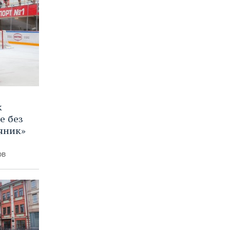
к
е без
яник»
ов