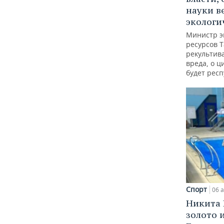
науки в
экологи
Министр э
ресурсов Т
рекультив
вреда, о ц
будет респ
Спорт
06 а
Никита 
золото 