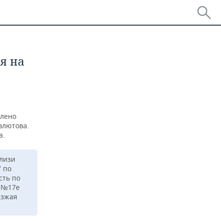
я на
длено
влютова.
а.
близи
 по
сть по
я №17е
езжая