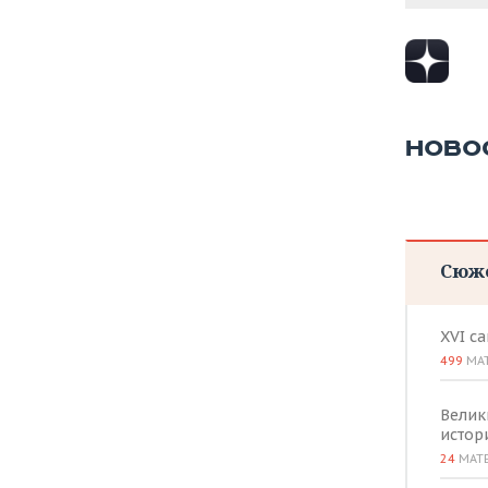
ВОДНЫЕ ВИДЫ СПОРТА
ОБРАЗОВАНИЕ
ХОККЕЙ С МЯЧОМ
ПРОИСШЕСТВИЯ
НОВО
Сюж
XVI с
499
МА
Велик
истор
24
МАТ