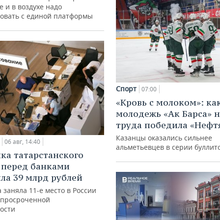
е и в воздухе надо
овать с единой платформы
Спорт
07:00
«Кровь с молоком»: ка
молодежь «Ак Барса» н
труда победила «Нефт
Казанцы оказались сильнее
06 авг, 14:40
альметьевцев в серии буллит
ка татарстанского
 перед банками
ла 39 млрд рублей
 заняла 11-е место в России
 просроченной
ости