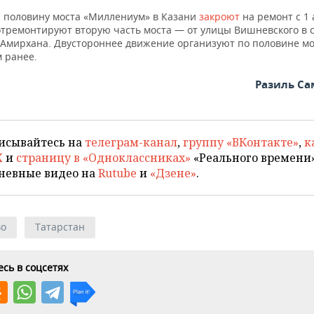
 половину моста «Миллениум» в Казани
закроют
на ремонт с 1 
 отремонтируют вторую часть моста — от улицы Вишневского в 
 Амирхана. Двустороннее движение организуют по половине мос
 ранее.
Разиль С
исывайтесь на
телеграм-канал
,
группу «ВКонтакте»
,
к
X
и
страницу в «Одноклассниках»
«Реального времени»
невные видео на
Rutube
и
«Дзене»
.
во
Татарстан
сь в соцсетях