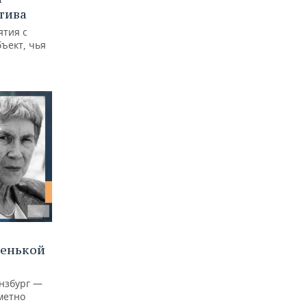
тива
ятия с
бъект, чья
ленькой
нзбург —
аметно