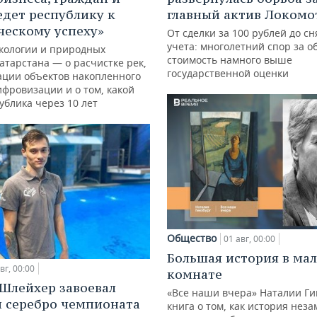
едет республику к
главный актив Локомо
ческому успеху»
От сделки за 100 рублей до сн
учета: многолетний спор за о
кологии и природных
стоимость намного выше
атарстана — о расчистке рек,
государственной оценки
ации объектов накопленного
ифровизации и о том, какой
ублика через 10 лет
Общество
01 авг, 00:00
Большая история в ма
вг, 00:00
комнате
Шлейхер завоевал
«Все наши вчера» Наталии Ги
и серебро чемпионата
книга о том, как история нез