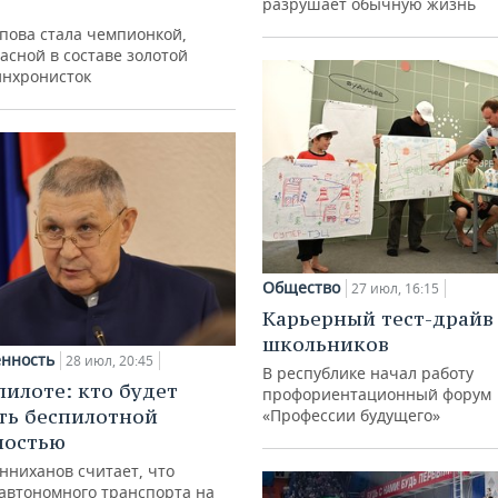
разрушает обычную жизнь
упова стала чемпионкой,
асной в составе золотой
инхронисток
Общество
27 июл, 16:15
Карьерный тест-драйв
школьников
нность
28 июл, 20:45
В республике начал работу
пилоте: кто будет
профориентационный форум
ть беспилотной
«Профессии будущего»
ностью
нниханов считает, что
автономного транспорта на