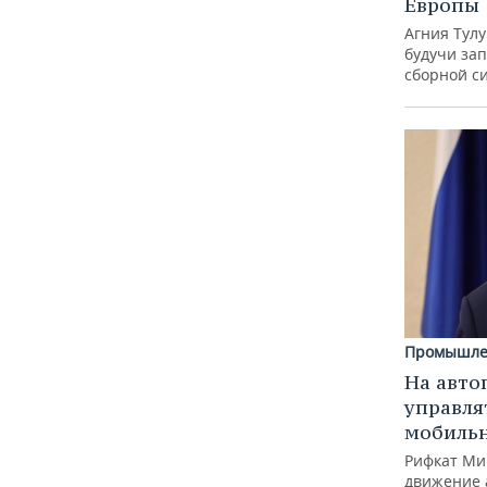
Европы
Агния Тул
будучи зап
сборной с
Промышле
На авто
управля
мобиль
Рифкат Ми
движение 