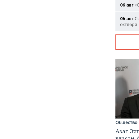
«О
06 авг
Со
06 авг
октября
Общество
Азат Зи
власти, 