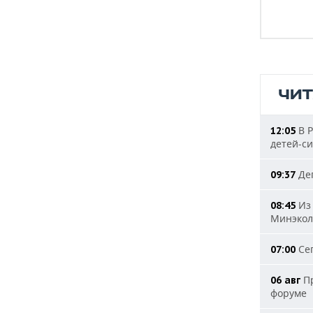
ЧИ
В Р
12:05
детей-с
Деп
09:37
Из 
08:45
Минэкол
Сег
07:00
Пр
06 авг
форуме