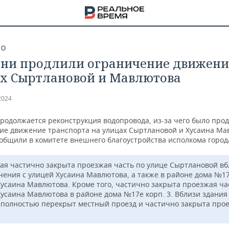
ВО
ани продлили ограничение движени
х Сыртлановой и Мавлютова
2024
продолжается реконструкция водопровода, из-за чего было про
ие движение транспорта на улицах Сыртлановой и Хусаина Ма
ообщили в комитете внешнего благоустройства исполкома город
мая частично закрыта проезжая часть по улице Сыртлановой в
чения с улицей Хусаина Мавлютова, а также в районе дома №17
Хусаина Мавлютова. Кроме того, частично закрыта проезжая ча
Хусаина Мавлютова в районе дома №17е корп. 3. Вблизи здани
НА
2 полностью перекрыт местный проезд и частично закрыта про