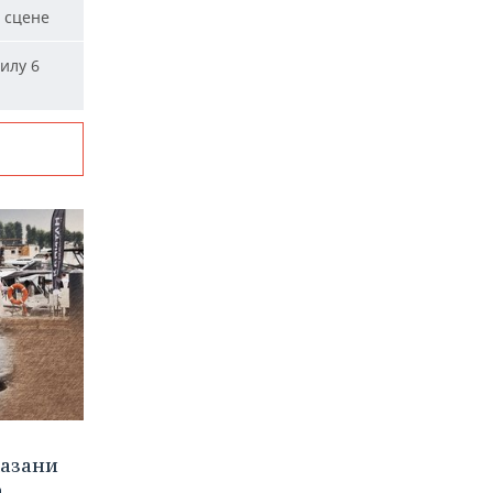
 сцене
илу 6
Казани
а