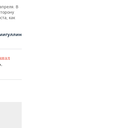
апреля. В
сторону
та, как
амигуллин
анал
.