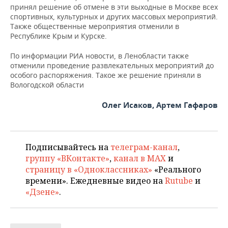
НЕФТЕХИМИЯ
принял решение об отмене в эти выходные в Москве всех
спортивных, культурных и других массовых мероприятий.
РОЗНИЧНАЯ ТОРГОВЛЯ
НОВОСТИ ТЕХНОЛОГИЙ
МЕРОПРИЯТИЯ
Также общественные мероприятия отменили в
НЕФТЬ
Республике Крым и Курске.
ТРАНСПОРТ
IT
НОВОСТИ МЕРОПРИЯТИЙ
СПОРТ
ОПК
По информации РИА новости, в Ленобласти также
отменили проведение развлекательных мероприятий до
УСЛУГИ
МЕДИА
ВЫЕЗДНАЯ РЕДАКЦИЯ
НОВОСТИ СПОРТА
ОБЩЕСТВО
ЭНЕРГЕТИКА
особого распоряжения. Такое же решение приняли в
Вологодской области
ТЕЛЕКОММУНИКАЦИИ
БИЗНЕС-БРАНЧИ
ФУТБОЛ
НОВОСТИ ОБЩЕСТВА
ФОТОГАЛЕРЕЯ
Олег Исаков, Артем Гафаров
ONLINE-КОНФЕРЕНЦИИ
ХОККЕЙ
ВЛАСТЬ
СЮЖЕТЫ
ОТКРЫТАЯ ЛЕКЦИЯ
БАСКЕТБОЛ
ИНФРАСТРУКТУРА
СПРАВОЧНИК
Подписывайтесь на
телеграм-канал
,
группу «ВКонтакте»
,
канал в MAX
и
ВОЛЕЙБОЛ
ИСТОРИЯ
СПИСОК ПЕРСОН
ПОЛНАЯ ВЕРСИЯ
страницу в «Одноклассниках»
«Реального
времени». Ежедневные видео на
Rutube
и
КИБЕРСПОРТ
КУЛЬТУРА
СПИСОК КОМПАНИЙ
«Дзене»
.
ФИГУРНОЕ КАТАНИЕ
МЕДИЦИНА