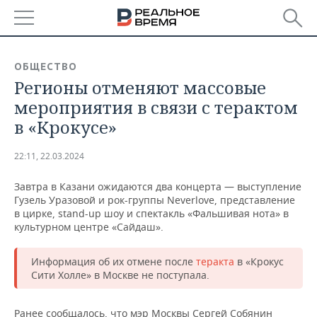
РЕГИОНЫ
ОБЩЕСТВО
Регионы отменяют массовые
БАШКОРТОСТАН
НОВОСТИ
мероприятия в связи с терактом
ТАТАРСТАН
АНАЛИТИКА
в «Крокусе»
УДМУРТИЯ
НОВОСТИ АНАЛИТИКИ
ЭКОНОМИКА
22:11, 22.03.2024
ДЕКЛАРАЦИИ О ДОХОДАХ
НОВОСТИ ЭКОНОМИКИ
ПРОМЫШЛЕННОСТЬ
Завтра в Казани ожидаются два концерта — выступление
Гузель Уразовой и рок-группы Neverlove, представление
КОРОЛИ ГОСЗАКАЗА ПФО
ФИНАНСЫ
НОВОСТИ
НЕДВИЖИМОСТЬ
в цирке, stand-up шоу и спектакль «Фальшивая нота» в
ПРОМЫШЛЕННОСТИ
культурном центре «Сайдаш».
ВУЗЫ ТАТАРСТАНА
БАНКИ
НОВОСТИ НЕДВИЖИМОСТИ
АВТО
АГРОПРОМ
Информация об их отмене после
теракта
в «Крокус
Сити Холле» в Москве не поступала.
КОМУ ПРИНАДЛЕЖАТ
БЮДЖЕТ
НОВОСТИ АВТО
БИЗНЕС
ТОРГОВЫЕ ЦЕНТРЫ
МАШИНОСТРОЕНИЕ
ТАТАРСТАНА
ИНВЕСТИЦИИ
НОВОСТИ БИЗНЕСА
ТЕХНОЛОГИИ
Ранее сообщалось, что мэр Москвы Сергей Собянин