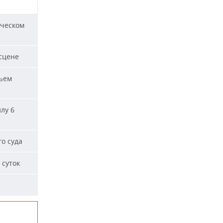
ическом
сцене
ъем
лу 6
о суда
 суток