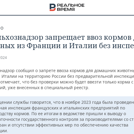
ВО
льхознадзор запрещает ввоз кормов
ных из Франции и Италии без инсп
2024
знадзор сообщил о запрете ввоза кормов для домашних животн
 Италии на территорию России без предварительной инспекци
отмечает, что без проверки можно будет ввезти только корма с
ий, уже внесенных в специальный реестр.
щении службы говорится, что в ноябре 2023 года была проведе
ная инспекция французских и итальянских предприятий по
одству кормов. По ее итогам в ведомстве пришли к выводу о
НА
аточности государственного контроля за производителями со с
тран и отсутствии эффективных мер по обеспечению качества
ции.