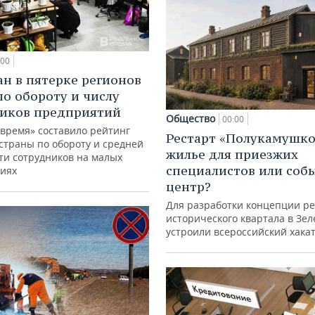
:00
ан в пятерке регионов
по обороту и числу
иков предприятий
Общество
00:00
 время» составило рейтинг
Рестарт «Полукамушко
страны по обороту и средней
жилье для приезжих
ти сотрудников на малых
специалистов или со
иях
центр?
Для разработки концепции р
исторического квартала в Зе
устроили всероссийский хака