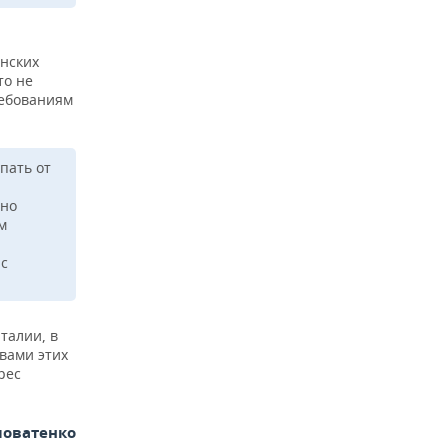
нских
то не
ребованиям
пать от
ено
м
 с
талии, в
твами этих
рес
ловатенко