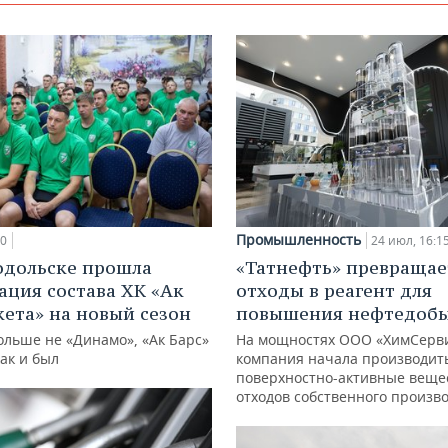
Промышленность
10
24 июл, 16:1
одольске прошла
«Татнефть» превращае
ация состава ХК «Ак
отходы в реагент для
кета» на новый сезон
повышения нефтедоб
ольше не «Динамо», «Ак Барс»
На мощностях ООО «ХимСерв
как и был
компания начала производит
поверхностно-активные веще
отходов собственного произв