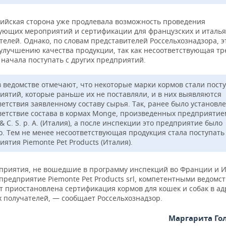
сийская сторона уже продлевала возможность проведения
ующих мероприятий и сертификации для французских и италья
елей. Однако, по словам представителей Россельхознадзора, э
 улучшению качества продукции, так как несоответствующая т
 начала поступать с других предприятий.
в ведомстве отмечают, что некоторые марки кормов стали посту
иятий, которые раньше их не поставляли, и в них выявляются
ветствия заявленному составу сырья. Так, ранее было установл
ветствие состава в кормах Monge, произведенных предприятие
 C. S. p. A. (Италия), а после инспекции это предприятие было
о. Тем не менее несоответствующая продукция стала поступать
ятия Piemonte Pet Products (Италия).
приятия, не вошедшие в программу инспекций во Франции и И
предприятие Piemonte Pet Products srl, компетентными ведомс
т приостановлена сертификация кормов для кошек и собак в ад
х получателей, — сообщает Россельхознадзор.
Маргарита Го