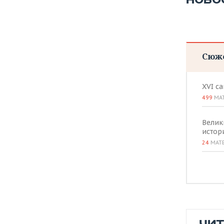
НОВО
Сюж
XVI с
499
МА
Велик
истор
24
МАТ
ЧИ