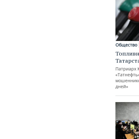
Общество
Топливн
Татарст
Патриарх 
«Татнефть»
мошеннико
дней»