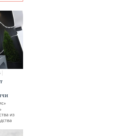
5
т
ычи
ис»
ь
ства из
одства