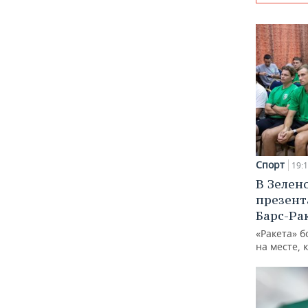
Спорт
19:
В Зелен
презент
Барс-Ра
«Ракета» б
на месте, 