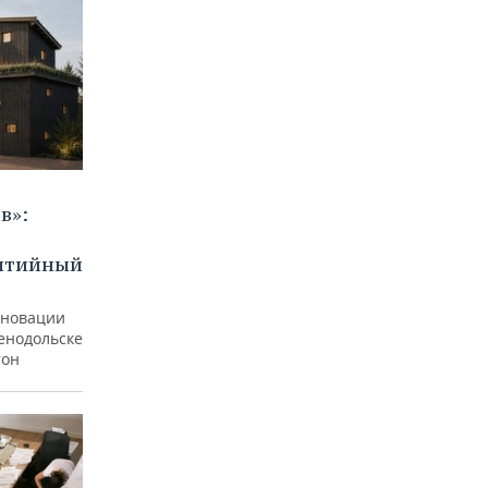
в»:
бытийный
еновации
ленодольске
тон