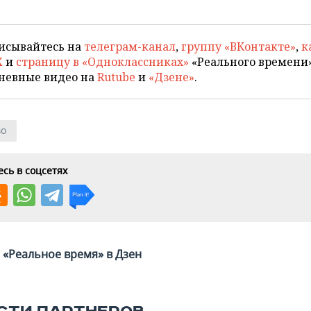
исывайтесь на
телеграм-канал
,
группу «ВКонтакте»
,
к
X
и
страницу в «Одноклассниках»
«Реального времени»
невные видео на
Rutube
и
«Дзене»
.
во
сь в соцсетях
«Реальное время» в Дзен