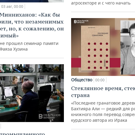
агросекторе и с чего начать
03 авг, 00:00
Минниханов: «Как бы
рили, что незаменимых
ет, но, к сожалению, он
нимый»
ане прошел семинар памяти
 Фаяза Хузина
Общество
00:00
Стеклянное время, сте
страна
«Последнее гранатовое дерев
Бахтияра Али — редкий для р
книжного поля перевод совр
курдского автора из Ирака
 промышленного