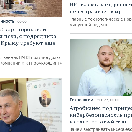
ИИ взламывает, решае
перестраивает мир
Главные технологические нов
нность
00:00
минувшей недели
обзор: пороховой
л цеха, с подрядчика
в Крыму требуют еще
д
ственник НЧТЗ получил долю
е компаний «ТатПром-Холдинг»
Технологии
31 июл, 00:00
Агробизнес под прице
кибербезопасность пр
в сельское хозяйство
Зачем выстраивать кибербезо