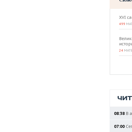
XVI с
499
МА
Велик
истор
24
МАТ
ЧИ
В а
08:38
Сег
07:00