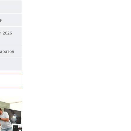
ей
л 2026
паратов