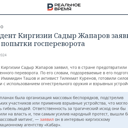
ВО
дент Киргизии Садыр Жапаров заяв
 попытки госпереворота
2024
 Киргизии Садыр Жапаров заявил, что в стране предотвратили
енного переворота. По его словам, подозреваемые в его подгот
 Имамидин Ташов и активист Тилекмат Куренов, готовили сило
и с использованием огнестрельного оружия и взрывных устрой
 планах была организация массовых беспорядков, подстрелив
ьких участников или применив взрывные устройства, что могло
ь гибель людей. Ответственность за трагический исход они бы
НА
или на власть и, тем самым усилив народный протест, вышли б
массовый митинг, —
заявил
он в интервью киргизскому
ационному агентству «Кабар».