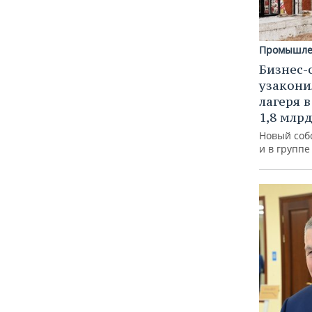
Промышле
Бизнес-
узакони
лагеря 
1,8 млр
Новый соб
и в групп