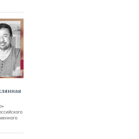
клянная
о»
оссийского
еменного