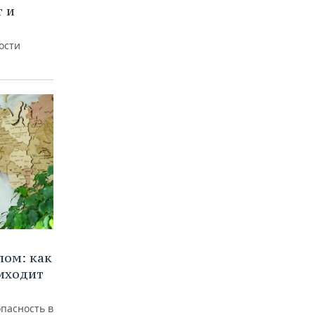
т и
ости
лом: как
иходит
пасность в