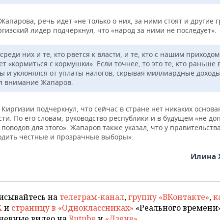
Жапарова, речь идет «не только о них, за ними стоят и другие 
гизский лидер подчеркнул, что «народ за ними не последует».
среди них и те, кто рвется к власти, и те, кто с нашим приходо
т «кормиться с кормушки». Если точнее, то это те, кто раньше
ны и уклонялся от уплаты налогов, скрывая миллиардные доход
л внимание Жапаров.
Киргизии подчеркнул, что сейчас в стране нет никаких основа
ти. По его словам, руководство республики и в будущем «не до
поводов для этого». Жапаров также указал, что у правительства
одить честные и прозрачные выборы».
Илина 
исывайтесь на
телеграм-канал
,
группу «ВКонтакте»
,
к
X
и
страницу в «Одноклассниках»
«Реального времени»
невные видео на
Rutube
и
«Дзене»
.