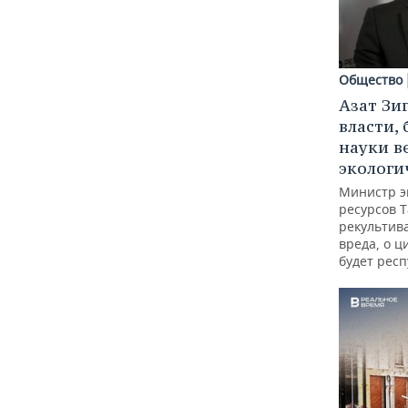
Общество
Азат Зи
власти, 
науки в
экологи
Министр э
ресурсов Т
рекультив
вреда, о ц
будет респ