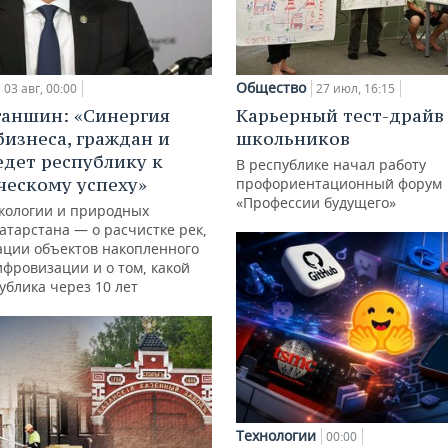
Общество
03 авг, 00:00
27 июл, 16:15
ганшин: «Синергия
Карьерный тест-драйв
бизнеса, граждан и
школьников
едет республику к
В республике начал работу
ческому успеху»
профориентационный форум
«Профессии будущего»
кологии и природных
атарстана — о расчистке рек,
ации объектов накопленного
ифровизации и о том, какой
ублика через 10 лет
Технологии
00:00