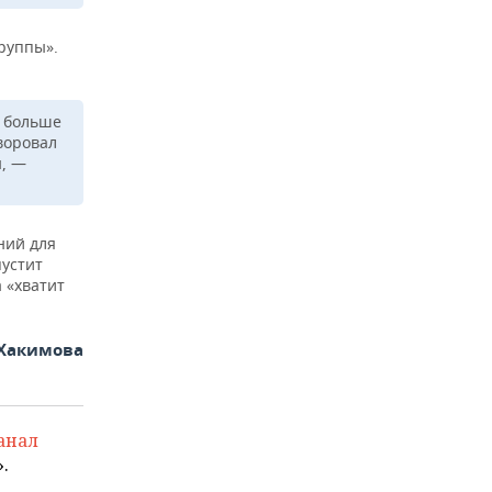
группы».
м больше
 воровал
ы, —
ний для
пустит
 «хватит
Хакимова
анал
.