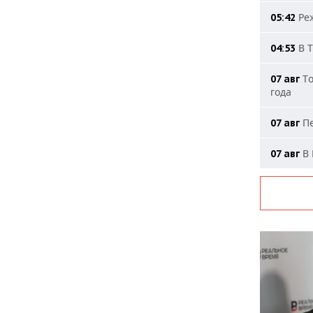
Реж
05:42
В Т
04:53
То
07 авг
года
Пе
07 авг
В 
07 авг