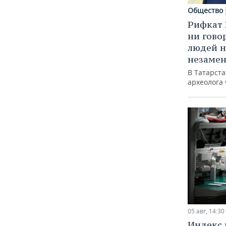
Общество
Рифкат 
ни гово
людей н
незаме
В Татарст
археолога
05 авг, 14:30
Индекс