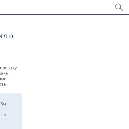
ил о
 попытку
овке,
вые
ств.
 бы
ы на