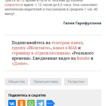
трассе М-12 время в пути от Москвы до Казани
ВОДНЫЕ ВИДЫ СПОРТА
ОБРАЗОВАНИЕ
сократится
вдвое: с 12 часов до 6,5 часа. Она сэкономит
миллионам водителей и пассажиров в среднем 1 час 40
ХОККЕЙ С МЯЧОМ
ПРОИСШЕСТВИЯ
минут.
Галия Гарифуллина
Подписывайтесь на
телеграм-канал
,
группу «ВКонтакте»
,
канал в MAX
и
страницу в «Одноклассниках»
«Реального
времени». Ежедневные видео на
Rutube
и
«Дзене»
.
Общество
Происшествия
Татарстан
Поделитесь в соцсетях