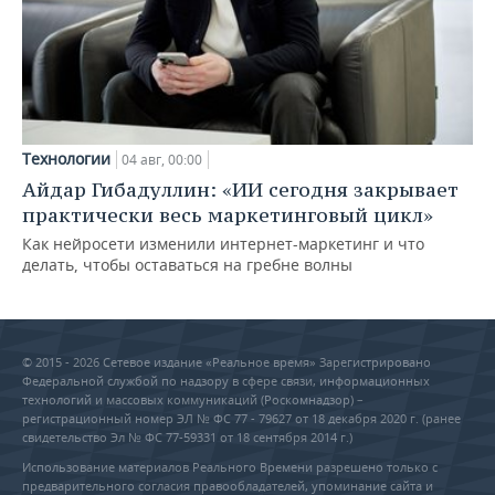
Технологии
04 авг, 00:00
Айдар Гибадуллин: «ИИ сегодня закрывает
практически весь маркетинговый цикл»
Как нейросети изменили интернет-маркетинг и что
делать, чтобы оставаться на гребне волны
© 2015 - 2026 Сетевое издание «Реальное время» Зарегистрировано
Федеральной службой по надзору в сфере связи, информационных
технологий и массовых коммуникаций (Роскомнадзор) –
регистрационный номер ЭЛ № ФС 77 - 79627 от 18 декабря 2020 г. (ранее
свидетельство Эл № ФС 77-59331 от 18 сентября 2014 г.)
Использование материалов Реального Времени разрешено только с
предварительного согласия правообладателей, упоминание сайта и