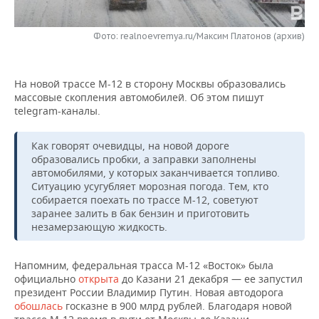
НЕФТЕХИМИЯ
РОЗНИЧНАЯ ТОРГОВЛЯ
НОВОСТИ ТЕХНОЛОГИЙ
МЕРОПРИЯТИЯ
НЕФТЬ
Фото: realnoevremya.ru/Максим Платонов (архив)
ТРАНСПОРТ
IT
НОВОСТИ МЕРОПРИЯТИЙ
СПОРТ
ОПК
На новой трассе М-12 в сторону Москвы образовались
УСЛУГИ
МЕДИА
ВЫЕЗДНАЯ РЕДАКЦИЯ
НОВОСТИ СПОРТА
ОБЩЕСТВО
массовые скопления автомобилей. Об этом пишут
ЭНЕРГЕТИКА
telegram-каналы.
ТЕЛЕКОММУНИКАЦИИ
БИЗНЕС-БРАНЧИ
ФУТБОЛ
НОВОСТИ ОБЩЕСТВА
ФОТОГАЛЕРЕЯ
Как говорят очевидцы, на новой дороге
ONLINE-КОНФЕРЕНЦИИ
ХОККЕЙ
ВЛАСТЬ
СЮЖЕТЫ
образовались пробки, а заправки заполнены
автомобилями, у которых заканчивается топливо.
Ситуацию усугубляет морозная погода. Тем, кто
ОТКРЫТАЯ ЛЕКЦИЯ
БАСКЕТБОЛ
ИНФРАСТРУКТУРА
СПРАВОЧНИК
собирается поехать по трассе М-12, советуют
заранее залить в бак бензин и приготовить
ВОЛЕЙБОЛ
ИСТОРИЯ
СПИСОК ПЕРСОН
ПОЛНАЯ ВЕРСИЯ
незамерзающую жидкость.
КИБЕРСПОРТ
КУЛЬТУРА
СПИСОК КОМПАНИЙ
Напомним, федеральная трасса М-12 «Восток» была
официально
открыта
до Казани 21 декабря — ее запустил
ФИГУРНОЕ КАТАНИЕ
МЕДИЦИНА
президент России Владимир Путин. Новая автодорога
обошлась
госказне в 900 млрд рублей. Благодаря новой