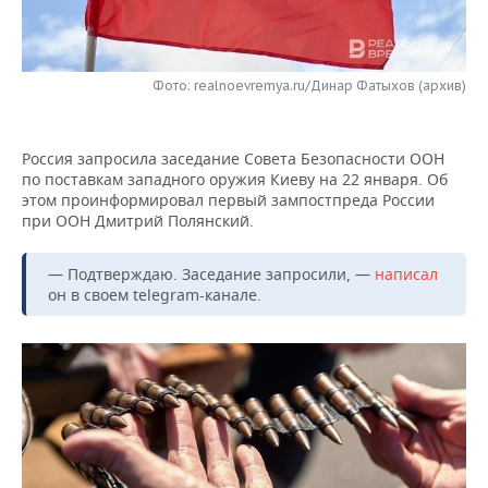
НЕФТЕХИМИЯ
РОЗНИЧНАЯ ТОРГОВЛЯ
НОВОСТИ ТЕХНОЛОГИЙ
МЕРОПРИЯТИЯ
НЕФТЬ
Фото: realnoevremya.ru/Динар Фатыхов (архив)
ТРАНСПОРТ
IT
НОВОСТИ МЕРОПРИЯТИЙ
СПОРТ
ОПК
УСЛУГИ
МЕДИА
ВЫЕЗДНАЯ РЕДАКЦИЯ
НОВОСТИ СПОРТА
ОБЩЕСТВО
ЭНЕРГЕТИКА
Россия запросила заседание Совета Безопасности ООН
по поставкам западного оружия Киеву на 22 января. Об
ТЕЛЕКОММУНИКАЦИИ
БИЗНЕС-БРАНЧИ
ФУТБОЛ
НОВОСТИ ОБЩЕСТВА
ФОТОГАЛЕРЕЯ
этом проинформировал первый зампостпреда России
при ООН Дмитрий Полянский.
ONLINE-КОНФЕРЕНЦИИ
ХОККЕЙ
ВЛАСТЬ
СЮЖЕТЫ
— Подтверждаю. Заседание запросили, —
написал
ОТКРЫТАЯ ЛЕКЦИЯ
БАСКЕТБОЛ
ИНФРАСТРУКТУРА
СПРАВОЧНИК
он в своем telegram-канале.
ВОЛЕЙБОЛ
ИСТОРИЯ
СПИСОК ПЕРСОН
ПОЛНАЯ ВЕРСИЯ
КИБЕРСПОРТ
КУЛЬТУРА
СПИСОК КОМПАНИЙ
ФИГУРНОЕ КАТАНИЕ
МЕДИЦИНА