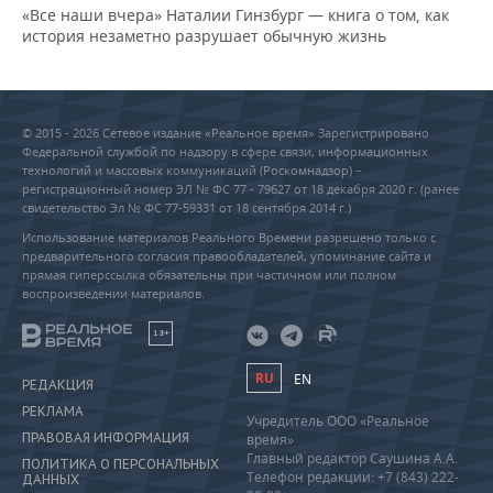
«Все наши вчера» Наталии Гинзбург — книга о том, как
история незаметно разрушает обычную жизнь
© 2015 - 2026 Сетевое издание «Реальное время» Зарегистрировано
Федеральной службой по надзору в сфере связи, информационных
технологий и массовых коммуникаций (Роскомнадзор) –
регистрационный номер ЭЛ № ФС 77 - 79627 от 18 декабря 2020 г. (ранее
свидетельство Эл № ФС 77-59331 от 18 сентября 2014 г.)
Использование материалов Реального Времени разрешено только с
предварительного согласия правообладателей, упоминание сайта и
прямая гиперссылка обязательны при частичном или полном
воспроизведении материалов.
18+
RU
EN
РЕДАКЦИЯ
РЕКЛАМА
Учредитель ООО «Реальное
ПРАВОВАЯ ИНФОРМАЦИЯ
время»
Главный редактор Саушина А.А.
ПОЛИТИКА О ПЕРСОНАЛЬНЫХ
Телефон редакции: +7 (843) 222-
ДАННЫХ