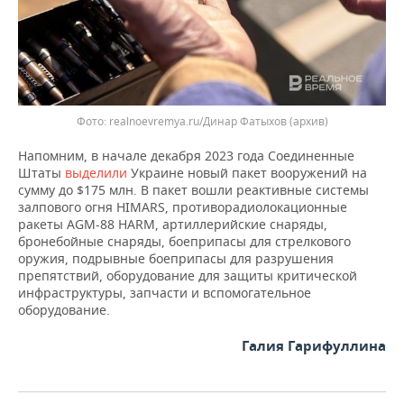
ВОДНЫЕ ВИДЫ СПОРТА
ОБРАЗОВАНИЕ
ХОККЕЙ С МЯЧОМ
ПРОИСШЕСТВИЯ
realnoevremya.ru/Динар Фатыхов (архив)
Напомним, в начале декабря 2023 года Соединенные
Штаты
выделили
Украине новый пакет вооружений на
сумму до $175 млн. В пакет вошли реактивные системы
залпового огня HIMARS, противорадиолокационные
ракеты AGM-88 HARM, артиллерийские снаряды,
бронебойные снаряды, боеприпасы для стрелкового
оружия, подрывные боеприпасы для разрушения
препятствий, оборудование для защиты критической
инфраструктуры, запчасти и вспомогательное
оборудование.
Галия Гарифуллина