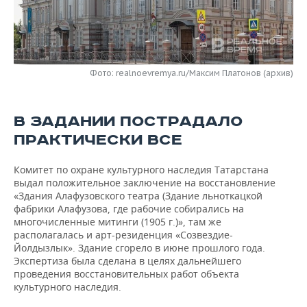
НЕФТЕХИМИЯ
РОЗНИЧНАЯ ТОРГОВЛЯ
НОВОСТИ ТЕХНОЛОГИЙ
МЕРОПРИЯТИЯ
НЕФТЬ
ТРАНСПОРТ
IT
НОВОСТИ МЕРОПРИЯТИЙ
СПОРТ
ОПК
Фото: realnoevremya.ru/Максим Платонов (архив)
УСЛУГИ
МЕДИА
ВЫЕЗДНАЯ РЕДАКЦИЯ
НОВОСТИ СПОРТА
ОБЩЕСТВО
ЭНЕРГЕТИКА
В ЗАДАНИИ ПОСТРАДАЛО
ТЕЛЕКОММУНИКАЦИИ
БИЗНЕС-БРАНЧИ
ФУТБОЛ
НОВОСТИ ОБЩЕСТВА
ФОТОГАЛЕРЕЯ
ПРАКТИЧЕСКИ ВСЕ
ONLINE-КОНФЕРЕНЦИИ
ХОККЕЙ
ВЛАСТЬ
СЮЖЕТЫ
Комитет по охране культурного наследия Татарстана
ОТКРЫТАЯ ЛЕКЦИЯ
БАСКЕТБОЛ
ИНФРАСТРУКТУРА
выдал положительное заключение на восстановление
СПРАВОЧНИК
«Здания Алафузовского театра (Здание льноткацкой
фабрики Алафузова, где рабочие собирались на
ВОЛЕЙБОЛ
ИСТОРИЯ
СПИСОК ПЕРСОН
ПОЛНАЯ ВЕРСИЯ
многочисленные митинги (1905 г.)», там же
располагалась и арт-резиденция «Созвездие-
КИБЕРСПОРТ
КУЛЬТУРА
СПИСОК КОМПАНИЙ
Йолдызлык». Здание сгорело в июне прошлого года.
Экспертиза была сделана в целях дальнейшего
проведения восстановительных работ объекта
ФИГУРНОЕ КАТАНИЕ
МЕДИЦИНА
культурного наследия.