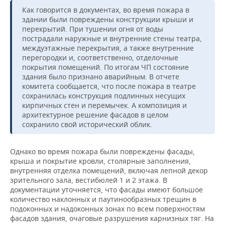
ВОДНЫЕ ВИДЫ СПОРТА
ОБРАЗОВАНИЕ
Как говорится в документах, во время пожара в
здании были повреждены конструкции крыши и
ХОККЕЙ С МЯЧОМ
ПРОИСШЕСТВИЯ
перекрытий. При тушении огня от воды
пострадали наружные и внутренние стены театра,
междуэтажные перекрытия, а также внутренние
перегородки и, соответственно, отделочные
покрытия помещений. По итогам ЧП состояние
здания было признано аварийным. В отчете
комитета сообщается, что после пожара в театре
сохранилась конструкция подлинных несущих
кирпичных стен и перемычек. А композиция и
архитектурное решение фасадов в целом
сохранило свой исторический облик.
Однако во время пожара были повреждены фасады,
крыша и покрытие кровли, столярные заполнения,
внутренняя отделка помещений, включая лепной декор
зрительного зала, вестибюлей 1 и 2 этажа. В
документации уточняется, что фасады имеют большое
количество наклонных и паутинообразных трещин в
подоконных и надоконных зонах по всем поверхностям
фасадов здания, очаговые разрушения карнизных тяг. На