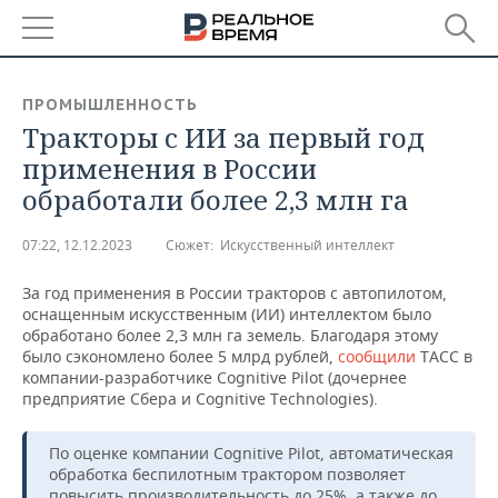
РЕГИОНЫ
ПРОМЫШЛЕННОСТЬ
Тракторы с ИИ за первый год
БАШКОРТОСТАН
НОВОСТИ
применения в России
ТАТАРСТАН
АНАЛИТИКА
обработали более 2,3 млн га
УДМУРТИЯ
НОВОСТИ АНАЛИТИКИ
ЭКОНОМИКА
07:22, 12.12.2023
Сюжет:
Искусственный интеллект
ДЕКЛАРАЦИИ О ДОХОДАХ
НОВОСТИ ЭКОНОМИКИ
ПРОМЫШЛЕННОСТЬ
За год применения в России тракторов с автопилотом,
оснащенным искусственным (ИИ) интеллектом было
КОРОЛИ ГОСЗАКАЗА ПФО
ФИНАНСЫ
НОВОСТИ
НЕДВИЖИМОСТЬ
обработано более 2,3 млн га земель. Благодаря этому
ПРОМЫШЛЕННОСТИ
было сэкономлено более 5 млрд рублей,
сообщили
ТАСС в
компании-разработчике Cognitive Pilot (дочернее
ВУЗЫ ТАТАРСТАНА
БАНКИ
НОВОСТИ НЕДВИЖИМОСТИ
АВТО
предприятие Сбера и Cognitive Technologies).
АГРОПРОМ
КОМУ ПРИНАДЛЕЖАТ
БЮДЖЕТ
НОВОСТИ АВТО
БИЗНЕС
ТОРГОВЫЕ ЦЕНТРЫ
МАШИНОСТРОЕНИЕ
По оценке компании Cognitive Pilot, автоматическая
ТАТАРСТАНА
обработка беспилотным трактором позволяет
ИНВЕСТИЦИИ
НОВОСТИ БИЗНЕСА
ТЕХНОЛОГИИ
повысить производительность до 25%, а также до