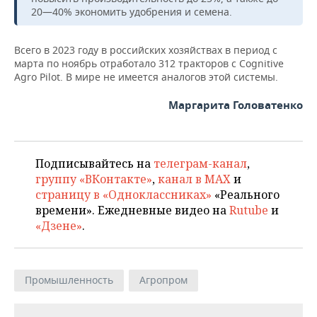
НЕФТЕХИМИЯ
20—40% экономить удобрения и семена.
РОЗНИЧНАЯ ТОРГОВЛЯ
НОВОСТИ ТЕХНОЛОГИЙ
МЕРОПРИЯТИЯ
НЕФТЬ
Всего в 2023 году в российских хозяйствах в период с
ТРАНСПОРТ
IT
НОВОСТИ МЕРОПРИЯТИЙ
СПОРТ
марта по ноябрь отработало 312 тракторов с Cognitive
ОПК
Agro Pilot. В мире не имеется аналогов этой системы.
УСЛУГИ
МЕДИА
ВЫЕЗДНАЯ РЕДАКЦИЯ
НОВОСТИ СПОРТА
ОБЩЕСТВО
ЭНЕРГЕТИКА
Маргарита Головатенко
ТЕЛЕКОММУНИКАЦИИ
БИЗНЕС-БРАНЧИ
ФУТБОЛ
НОВОСТИ ОБЩЕСТВА
ФОТОГАЛЕРЕЯ
ONLINE-КОНФЕРЕНЦИИ
ХОККЕЙ
ВЛАСТЬ
СЮЖЕТЫ
Подписывайтесь на
телеграм-канал
,
группу «ВКонтакте»
,
канал в MAX
и
ОТКРЫТАЯ ЛЕКЦИЯ
БАСКЕТБОЛ
ИНФРАСТРУКТУРА
СПРАВОЧНИК
страницу в «Одноклассниках»
«Реального
времени». Ежедневные видео на
Rutube
и
ВОЛЕЙБОЛ
ИСТОРИЯ
СПИСОК ПЕРСОН
ПОЛНАЯ ВЕРСИЯ
«Дзене»
.
КИБЕРСПОРТ
КУЛЬТУРА
СПИСОК КОМПАНИЙ
Промышленность
Агропром
ФИГУРНОЕ КАТАНИЕ
МЕДИЦИНА