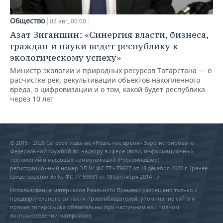
Общество
03 авг, 00:00
Азат Зиганшин: «Синергия власти, бизнеса,
граждан и науки ведет республику к
экологическому успеху»
Министр экологии и природных ресурсов Татарстана — о
расчистке рек, рекультивации объектов накопленного
вреда, о цифровизации и о том, какой будет республика
через 10 лет
© 2015 - 2026 Сетевое издание «Реальное время» Зарегистрировано
Федеральной службой по надзору в сфере связи, информационных
технологий и массовых коммуникаций (Роскомнадзор) –
регистрационный номер ЭЛ № ФС 77 - 79627 от 18 декабря 2020 г. (ранее
свидетельство Эл № ФС 77-59331 от 18 сентября 2014 г.)
Использование материалов Реального Времени разрешено только с
предварительного согласия правообладателей, упоминание сайта и
прямая гиперссылка обязательны при частичном или полном
воспроизведении материалов.