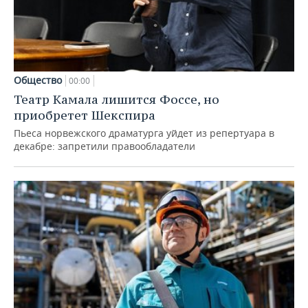
Общество
00:00
Театр Камала лишится Фоссе, но
приобретет Шекспира
Пьеса норвежского драматурга уйдет из репертуара в
декабре: запретили правообладатели