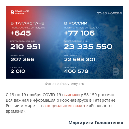
ВОДНЫЕ ВИДЫ СПОРТА
ОБРАЗОВАНИЕ
ХОККЕЙ С МЯЧОМ
ПРОИСШЕСТВИЯ
realnoevremya.ru
С 13 по 19 ноября COVID-19
выявили
у 58 159 россиян.
Вся важная информация о коронавирусе в Татарстане,
России и мире — в
специальном сюжете
«Реального
времени».
Маргарита Головатенко