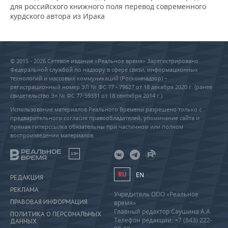
для российского книжного поля перевод современного
курдского автора из Ирака
© 2015 - 2026 Сетевое издание «Реальное время» Зарегистрировано
Федеральной службой по надзору в сфере связи, информационных
технологий и массовых коммуникаций (Роскомнадзор) –
регистрационный номер ЭЛ № ФС 77 - 79627 от 18 декабря 2020 г. (ранее
свидетельство Эл № ФС 77-59331 от 18 сентября 2014 г.)
Использование материалов Реального Времени разрешено только с
предварительного согласия правообладателей, упоминание сайта и
прямая гиперссылка обязательны при частичном или полном
воспроизведении материалов.
18+
RU
EN
РЕДАКЦИЯ
РЕКЛАМА
Учредитель ООО «Реальное
ПРАВОВАЯ ИНФОРМАЦИЯ
время»
Главный редактор Саушина А.А.
ПОЛИТИКА О ПЕРСОНАЛЬНЫХ
Телефон редакции: +7 (843) 222-
ДАННЫХ