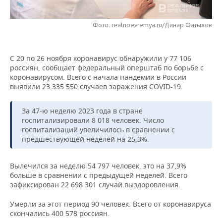
НЕФТЕХИМИЯ
РОЗНИЧНАЯ ТОРГОВЛЯ
НОВОСТИ ТЕХНОЛОГИЙ
МЕРОПРИЯТИЯ
НЕФТЬ
Фото: realnoevremya.ru/Динар Фатыхов
ТРАНСПОРТ
IT
НОВОСТИ МЕРОПРИЯТИЙ
СПОРТ
ОПК
С 20 по 26 ноября коронавирус обнаружили у 77 106
УСЛУГИ
МЕДИА
ВЫЕЗДНАЯ РЕДАКЦИЯ
НОВОСТИ СПОРТА
ОБЩЕСТВО
россиян, сообщает федеральный оперштаб по борьбе с
ЭНЕРГЕТИКА
коронавирусом. Всего с начала пандемии в России
ТЕЛЕКОММУНИКАЦИИ
БИЗНЕС-БРАНЧИ
ФУТБОЛ
НОВОСТИ ОБЩЕСТВА
выявили 23 335 550 случаев заражения COVID-19.
ФОТОГАЛЕРЕЯ
ONLINE-КОНФЕРЕНЦИИ
ХОККЕЙ
ВЛАСТЬ
СЮЖЕТЫ
За 47-ю неделю 2023 года в стране
госпитализировали 8 018 человек. Число
госпитализаций увеличилось в сравнении с
ОТКРЫТАЯ ЛЕКЦИЯ
БАСКЕТБОЛ
ИНФРАСТРУКТУРА
СПРАВОЧНИК
предшествующей неделей на 25,3%.
ВОЛЕЙБОЛ
ИСТОРИЯ
СПИСОК ПЕРСОН
ПОЛНАЯ ВЕРСИЯ
Вылечился за неделю 54 797 человек, это на 37,9%
больше в сравнении с предыдущей неделей. Всего
КИБЕРСПОРТ
КУЛЬТУРА
СПИСОК КОМПАНИЙ
зафиксирован 22 698 301 случай выздоровления.
ФИГУРНОЕ КАТАНИЕ
МЕДИЦИНА
Умерли за этот период 90 человек. Всего от коронавируса
скончались 400 578 россиян.