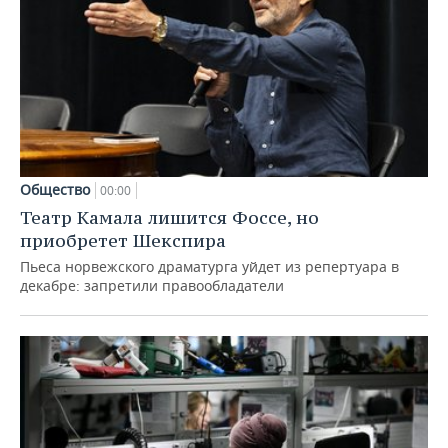
Общество
00:00
Театр Камала лишится Фоссе, но
приобретет Шекспира
Пьеса норвежского драматурга уйдет из репертуара в
декабре: запретили правообладатели