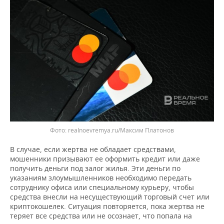
ВОДНЫЕ ВИДЫ СПОРТА
ОБРАЗОВАНИЕ
ХОККЕЙ С МЯЧОМ
ПРОИСШЕСТВИЯ
realnoevremya.ru/Максим Платонов
В случае, если жертва не обладает средствами,
мошенники призывают ее оформить кредит или даже
получить деньги под залог жилья. Эти деньги по
указаниям злоумышленников необходимо передать
сотруднику офиса или специальному курьеру, чтобы
средства внесли на несуществующий торговый счет или
криптокошелек. Ситуация повторяется, пока жертва не
теряет все средства или не осознает, что попала на