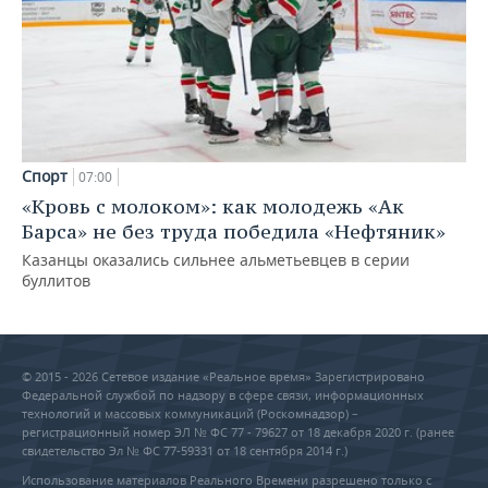
Спорт
07:00
«Кровь с молоком»: как молодежь «Ак
Барса» не без труда победила «Нефтяник»
Казанцы оказались сильнее альметьевцев в серии
буллитов
© 2015 - 2026 Сетевое издание «Реальное время» Зарегистрировано
Федеральной службой по надзору в сфере связи, информационных
технологий и массовых коммуникаций (Роскомнадзор) –
регистрационный номер ЭЛ № ФС 77 - 79627 от 18 декабря 2020 г. (ранее
свидетельство Эл № ФС 77-59331 от 18 сентября 2014 г.)
Использование материалов Реального Времени разрешено только с