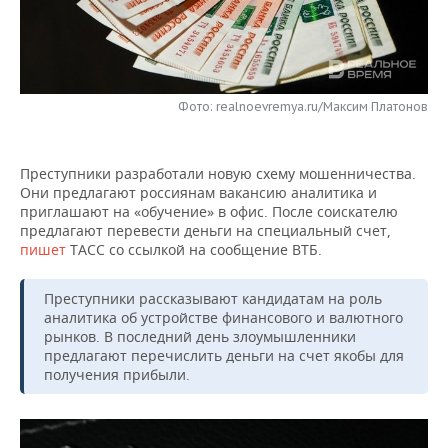
НЕФТЕХИМИЯ
РОЗНИЧНАЯ ТОРГОВЛЯ
НОВОСТИ ТЕХНОЛОГИЙ
МЕРОПРИЯТИЯ
НЕФТЬ
ТРАНСПОРТ
IT
НОВОСТИ МЕРОПРИЯТИЙ
СПОРТ
ОПК
Фото: realnoevremya.ru/Максим Платонов
УСЛУГИ
МЕДИА
ВЫЕЗДНАЯ РЕДАКЦИЯ
НОВОСТИ СПОРТА
ОБЩЕСТВО
ЭНЕРГЕТИКА
Преступники разработали новую схему мошенничества.
ТЕЛЕКОММУНИКАЦИИ
БИЗНЕС-БРАНЧИ
ФУТБОЛ
НОВОСТИ ОБЩЕСТВА
ФОТОГАЛЕРЕЯ
Они предлагают россиянам вакансию аналитика и
приглашают на «обучение» в офис. После соискателю
ONLINE-КОНФЕРЕНЦИИ
ХОККЕЙ
ВЛАСТЬ
СЮЖЕТЫ
предлагают перевести деньги на специальный счет,
пишет
ТАСС со ссылкой на сообщение ВТБ.
ОТКРЫТАЯ ЛЕКЦИЯ
БАСКЕТБОЛ
ИНФРАСТРУКТУРА
СПРАВОЧНИК
Преступники рассказывают кандидатам на роль
ВОЛЕЙБОЛ
ИСТОРИЯ
СПИСОК ПЕРСОН
ПОЛНАЯ ВЕРСИЯ
аналитика об устройстве финансового и валютного
рынков. В последний день злоумышленники
предлагают перечислить деньги на счет якобы для
КИБЕРСПОРТ
КУЛЬТУРА
СПИСОК КОМПАНИЙ
получения прибыли.
ФИГУРНОЕ КАТАНИЕ
МЕДИЦИНА