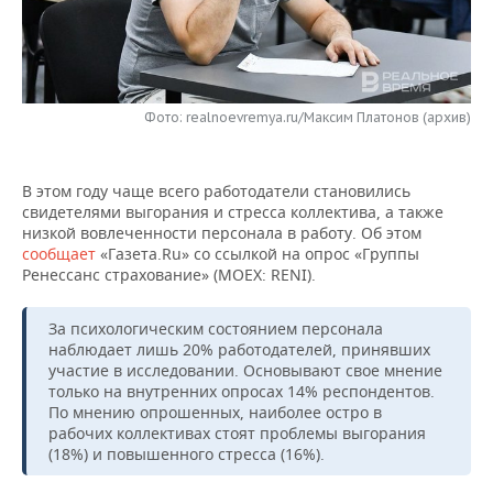
НЕФТЕХИМИЯ
РОЗНИЧНАЯ ТОРГОВЛЯ
НОВОСТИ ТЕХНОЛОГИЙ
МЕРОПРИЯТИЯ
НЕФТЬ
ТРАНСПОРТ
IT
НОВОСТИ МЕРОПРИЯТИЙ
СПОРТ
ОПК
Фото: realnoevremya.ru/Максим Платонов (архив)
УСЛУГИ
МЕДИА
ВЫЕЗДНАЯ РЕДАКЦИЯ
НОВОСТИ СПОРТА
ОБЩЕСТВО
ЭНЕРГЕТИКА
В этом году чаще всего работодатели становились
ТЕЛЕКОММУНИКАЦИИ
БИЗНЕС-БРАНЧИ
ФУТБОЛ
НОВОСТИ ОБЩЕСТВА
ФОТОГАЛЕРЕЯ
свидетелями выгорания и стресса коллектива, а также
низкой вовлеченности персонала в работу. Об этом
ONLINE-КОНФЕРЕНЦИИ
ХОККЕЙ
ВЛАСТЬ
СЮЖЕТЫ
сообщает
«Газета.Ru» со ссылкой на опрос «Группы
Ренессанс страхование» (MOEX: RENI).
ОТКРЫТАЯ ЛЕКЦИЯ
БАСКЕТБОЛ
ИНФРАСТРУКТУРА
СПРАВОЧНИК
За психологическим состоянием персонала
ВОЛЕЙБОЛ
ИСТОРИЯ
СПИСОК ПЕРСОН
ПОЛНАЯ ВЕРСИЯ
наблюдает лишь 20% работодателей, принявших
участие в исследовании. Основывают свое мнение
только на внутренних опросах 14% респондентов.
КИБЕРСПОРТ
КУЛЬТУРА
СПИСОК КОМПАНИЙ
По мнению опрошенных, наиболее остро в
рабочих коллективах стоят проблемы выгорания
ФИГУРНОЕ КАТАНИЕ
МЕДИЦИНА
(18%) и повышенного стресса (16%).