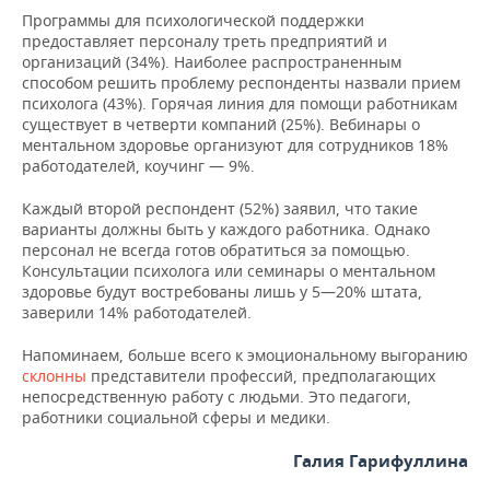
ВОДНЫЕ ВИДЫ СПОРТА
ОБРАЗОВАНИЕ
Программы для психологической поддержки
предоставляет персоналу треть предприятий и
ХОККЕЙ С МЯЧОМ
ПРОИСШЕСТВИЯ
организаций (34%). Наиболее распространенным
способом решить проблему респонденты назвали прием
психолога (43%). Горячая линия для помощи работникам
существует в четверти компаний (25%). Вебинары о
ментальном здоровье организуют для сотрудников 18%
работодателей, коучинг — 9%.
Каждый второй респондент (52%) заявил, что такие
варианты должны быть у каждого работника. Однако
персонал не всегда готов обратиться за помощью.
Консультации психолога или семинары о ментальном
здоровье будут востребованы лишь у 5—20% штата,
заверили 14% работодателей.
Напоминаем, больше всего к эмоциональному выгоранию
склонны
представители профессий, предполагающих
непосредственную работу с людьми. Это педагоги,
работники социальной сферы и медики.
Галия Гарифуллина