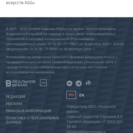
искусств ASG»
© 2015 - 2026 Сетевое издание «Реальное время» Зарегистрировано
Федеральной службой по надзору в сфере связи, информационных
технологий и массовых коммуникаций (Роскомнадзор) –
регистрационный номер ЭЛ № ФС 77 - 79627 от 18 декабря 2020 г. (ранее
свидетельство Эл № ФС 77-59331 от 18 сентября 2014 г.)
Использование материалов Реального Времени разрешено только с
предварительного согласия правообладателей, упоминание сайта и
прямая гиперссылка обязательны при частичном или полном
воспроизведении материалов.
18+
RU
EN
РЕДАКЦИЯ
РЕКЛАМА
Учредитель ООО «Реальное
ПРАВОВАЯ ИНФОРМАЦИЯ
время»
Главный редактор Саушина А.А.
ПОЛИТИКА О ПЕРСОНАЛЬНЫХ
Телефон редакции: +7 (843) 222-
ДАННЫХ
90-80
info@realnoevremya.ru