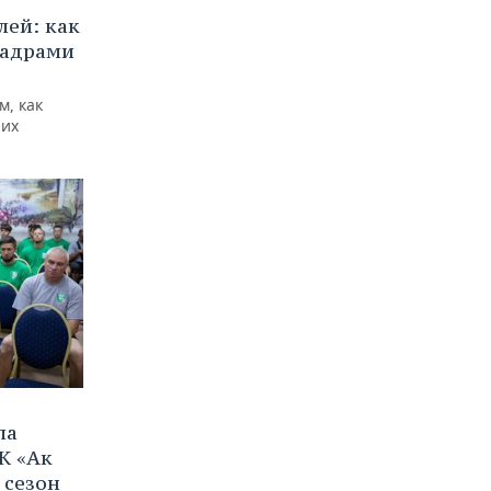
ей: как
кадрами
м, как
них
ла
К «Ак
 сезон