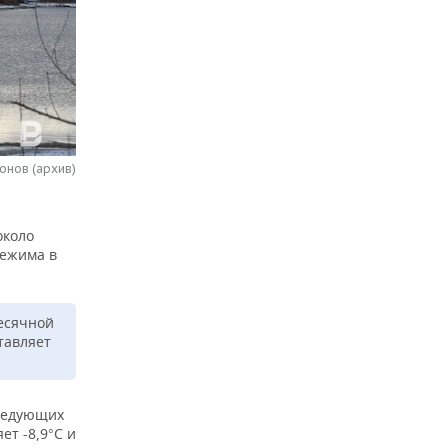
онов (архив)
около
режима в
есячной
тавляет
ледующих
ет -8,9°С и