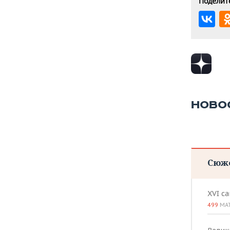
Поделите
НОВО
Сюж
XVI с
499
МА