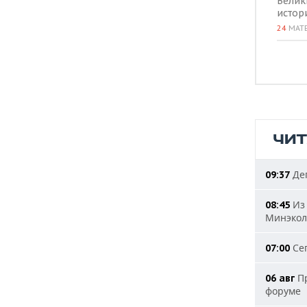
Велик
истор
24
МАТ
ЧИ
Деп
09:37
Из 
08:45
Минэкол
Сег
07:00
Пр
06 авг
форуме