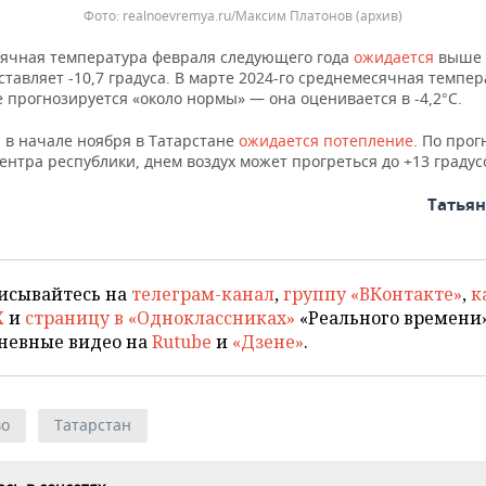
realnoevremya.ru/Максим Платонов (архив)
ячная температура февраля следующего года
ожидается
выше 
ставляет -10,7 градуса. В марте 2024-го среднемесячная темпер
 прогнозируется «около нормы» — она оценивается в -4,2°С.
 в начале ноября в Татарстане
ожидается потепление
. По прог
нтра республики, днем воздух может прогреться до +13 градус
Татья
исывайтесь на
телеграм-канал
,
группу «ВКонтакте»
,
к
X
и
страницу в «Одноклассниках»
«Реального времени»
невные видео на
Rutube
и
«Дзене»
.
во
Татарстан