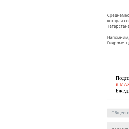
Среднемес
которая со
Татарстане
Напомним,
Гидрометце
Подп
в MA
Ежед
Общест