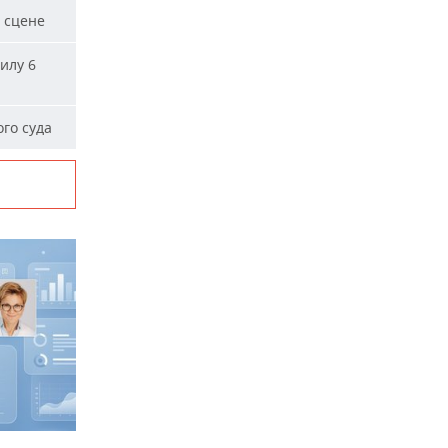
 сцене
илу 6
го суда