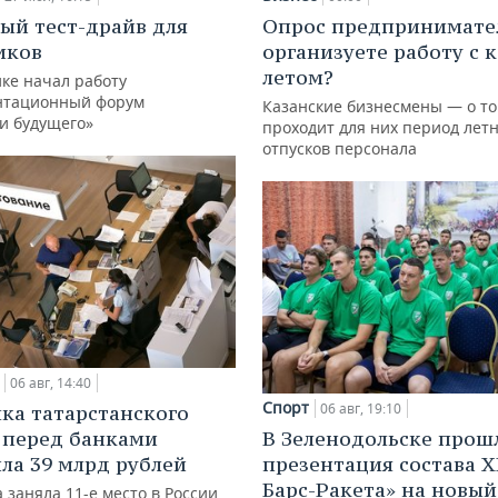
ый тест-драйв для
Опрос предпринимател
иков
организуете работу с 
летом?
ке начал работу
нтационный форум
Казанские бизнесмены — о то
и будущего»
проходит для них период лет
отпусков персонала
06 авг, 14:40
Спорт
06 авг, 19:10
ка татарстанского
 перед банками
В Зеленодольске прош
ла 39 млрд рублей
презентация состава Х
Барс-Ракета» на новый
 заняла 11-е место в России