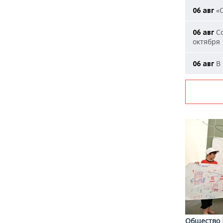
«О
06 авг
Со
06 авг
октября
В 
06 авг
Общество