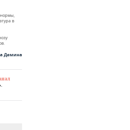
нормы,
атура в
нозу
ов.
на Демина
анал
.