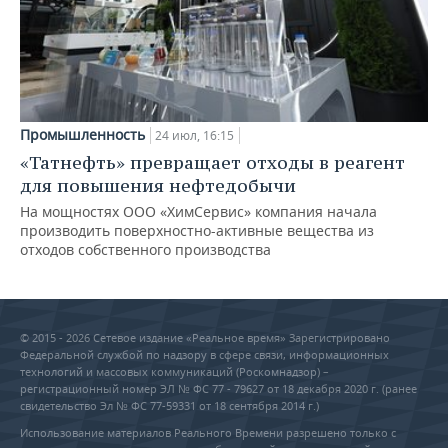
Промышленность
24 июл, 16:15
«Татнефть» превращает отходы в реагент
для повышения нефтедобычи
На мощностях ООО «ХимСервис» компания начала
производить поверхностно-активные вещества из
отходов собственного производства
© 2015 - 2026 Сетевое издание «Реальное время» Зарегистрировано
Федеральной службой по надзору в сфере связи, информационных
технологий и массовых коммуникаций (Роскомнадзор) –
регистрационный номер ЭЛ № ФС 77 - 79627 от 18 декабря 2020 г. (ранее
свидетельство Эл № ФС 77-59331 от 18 сентября 2014 г.)
Использование материалов Реального Времени разрешено только с