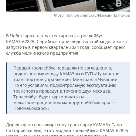
НЕФТЕХИМИЯ
РОЗНИЧНАЯ ТОРГОВЛЯ
НОВОСТИ ТЕХНОЛОГИЙ
МЕРОПРИЯТИЯ
НЕФТЬ
Фото: realnoevremya.ru/Максим Платонов
ТРАНСПОРТ
IT
НОВОСТИ МЕРОПРИЯТИЙ
СПОРТ
ОПК
В Чебоксарах начнут тестировать троллейбус
УСЛУГИ
МЕДИА
ВЫЕЗДНАЯ РЕДАКЦИЯ
НОВОСТИ СПОРТА
ОБЩЕСТВО
КАМАЗ-62825. Серийное производство этой модели хотят
ЭНЕРГЕТИКА
запустить в первом квартале 2024 года, сообщает пресс-
ТЕЛЕКОММУНИКАЦИИ
БИЗНЕС-БРАНЧИ
ФУТБОЛ
НОВОСТИ ОБЩЕСТВА
служба челнинского предприятия.
ФОТОГАЛЕРЕЯ
ONLINE-КОНФЕРЕНЦИИ
ХОККЕЙ
ВЛАСТЬ
СЮЖЕТЫ
Первый троллейбус передали по соглашению,
подписанному между КАМАЗом и ГУП «Чувашское
транспортное управление» Минтранса Чувашии.
ОТКРЫТАЯ ЛЕКЦИЯ
БАСКЕТБОЛ
ИНФРАСТРУКТУРА
СПРАВОЧНИК
По его условиям, подконтрольную эксплуатацию
транспорта проведут в течение двух месяцев.
ВОЛЕЙБОЛ
ИСТОРИЯ
СПИСОК ПЕРСОН
ПОЛНАЯ ВЕРСИЯ
Троллейбус будет курсировать на
межагломерационном маршруте «Чебоксары —
Новочебоксарск».
КИБЕРСПОРТ
КУЛЬТУРА
СПИСОК КОМПАНИЙ
ФИГУРНОЕ КАТАНИЕ
МЕДИЦИНА
Директор по пассажирскому транспорту КАМАЗа Самат
Саттаров заявил, что у модели троллейбуса КАМАЗ-62825