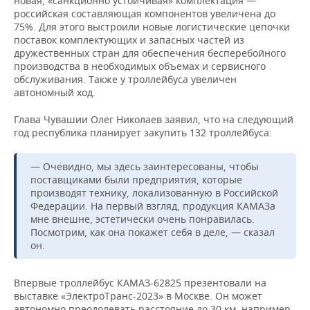
новая, «санкционно устойчивая» комплектация —
ВОДНЫЕ ВИДЫ СПОРТА
ОБРАЗОВАНИЕ
российская составляющая компонентов увеличена до
75%. Для этого выстроили новые логистические цепочки
ХОККЕЙ С МЯЧОМ
ПРОИСШЕСТВИЯ
поставок комплектующих и запасных частей из
дружественных стран для обеспечения бесперебойного
производства в необходимых объемах и сервисного
обслуживания. Также у троллейбуса увеличен
автономный ход.
Глава Чувашии Олег Николаев заявил, что на следующий
год республика планирует закупить 132 троллейбуса:
— Очевидно, мы здесь заинтересованы, чтобы
поставщиками были предприятия, которые
производят технику, локализованную в Российской
Федерации. На первый взгляд, продукция КАМАЗа
мне внешне, эстетически очень понравилась.
Посмотрим, как она покажет себя в деле, — сказал
он.
Впервые троллейбус КАМАЗ-62825 презентовали на
выставке «ЭлектроТранс-2023» в Москве. Он может
автономно преодолевать расстояние до 30 км, например,