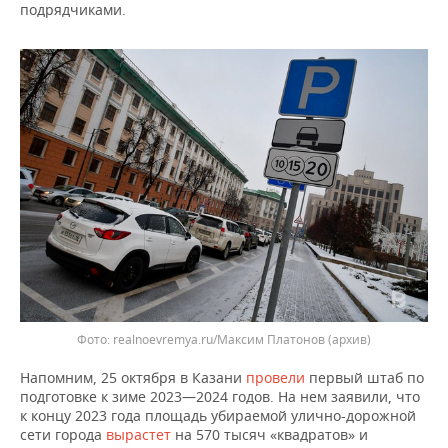
ВОДНЫЕ ВИДЫ СПОРТА
ОБРАЗОВАНИЕ
подрядчиками.
ХОККЕЙ С МЯЧОМ
ПРОИСШЕСТВИЯ
realnoevremya.ru/Максим Платонов (архив)
Напомним, 25 октября в Казани
провели
первый штаб по
подготовке к зиме 2023—2024 годов. На нем заявили, что
к концу 2023 года площадь убираемой улично-дорожной
сети города
вырастет
на 570 тысяч «квадратов» и