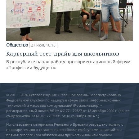
Общество
27 июл, 16:15
Карьерный тест-драйв для школьников
В республике начал работу профориентационный форум
«Профессии будущего»
© 2015 - 2026 Сетевое издание «Реальное время» Зарегистрировано
Федеральной службой по надзору в сфере связи, информационных
технологий и массовых коммуникаций (Роскомнадзор) –
регистрационный номер ЭЛ № ФС 77 - 79627 от 18 декабря 2020 г. (ранее
свидетельство Эл № ФС 77-59331 от 18 сентября 2014 г.)
Использование материалов Реального Времени разрешено только с
предварительного согласия правообладателей, упоминание сайта и
прямая гиперссылка обязательны при частичном или полном