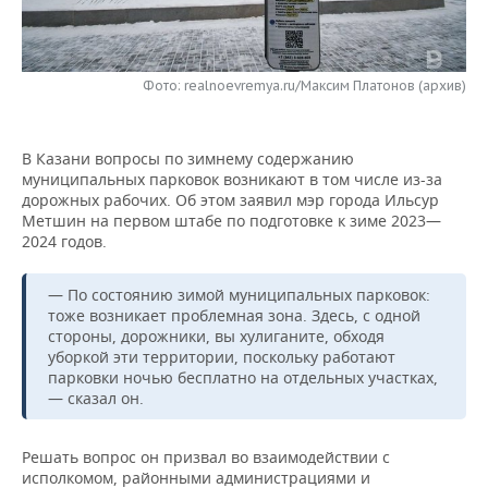
НЕФТЕХИМИЯ
РОЗНИЧНАЯ ТОРГОВЛЯ
НОВОСТИ ТЕХНОЛОГИЙ
МЕРОПРИЯТИЯ
НЕФТЬ
Фото: realnoevremya.ru/Максим Платонов (архив)
ТРАНСПОРТ
IT
НОВОСТИ МЕРОПРИЯТИЙ
СПОРТ
ОПК
УСЛУГИ
МЕДИА
ВЫЕЗДНАЯ РЕДАКЦИЯ
НОВОСТИ СПОРТА
ОБЩЕСТВО
ЭНЕРГЕТИКА
В Казани вопросы по зимнему содержанию
муниципальных парковок возникают в том числе из-за
ТЕЛЕКОММУНИКАЦИИ
БИЗНЕС-БРАНЧИ
ФУТБОЛ
НОВОСТИ ОБЩЕСТВА
ФОТОГАЛЕРЕЯ
дорожных рабочих. Об этом заявил мэр города Ильсур
Метшин на первом штабе по подготовке к зиме 2023—
ONLINE-КОНФЕРЕНЦИИ
ХОККЕЙ
ВЛАСТЬ
СЮЖЕТЫ
2024 годов.
ОТКРЫТАЯ ЛЕКЦИЯ
БАСКЕТБОЛ
ИНФРАСТРУКТУРА
СПРАВОЧНИК
— По состоянию зимой муниципальных парковок:
тоже возникает проблемная зона. Здесь, с одной
стороны, дорожники, вы хулиганите, обходя
ВОЛЕЙБОЛ
ИСТОРИЯ
СПИСОК ПЕРСОН
ПОЛНАЯ ВЕРСИЯ
уборкой эти территории, поскольку работают
парковки ночью бесплатно на отдельных участках,
КИБЕРСПОРТ
КУЛЬТУРА
СПИСОК КОМПАНИЙ
— сказал он.
ФИГУРНОЕ КАТАНИЕ
МЕДИЦИНА
Решать вопрос он призвал во взаимодействии с
исполкомом, районными администрациями и