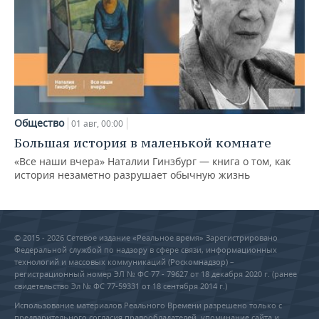
Общество
01 авг, 00:00
Большая история в маленькой комнате
«Все наши вчера» Наталии Гинзбург — книга о том, как
история незаметно разрушает обычную жизнь
© 2015 - 2026 Сетевое издание «Реальное время» Зарегистрировано
Федеральной службой по надзору в сфере связи, информационных
технологий и массовых коммуникаций (Роскомнадзор) –
регистрационный номер ЭЛ № ФС 77 - 79627 от 18 декабря 2020 г. (ранее
свидетельство Эл № ФС 77-59331 от 18 сентября 2014 г.)
Использование материалов Реального Времени разрешено только с
предварительного согласия правообладателей, упоминание сайта и