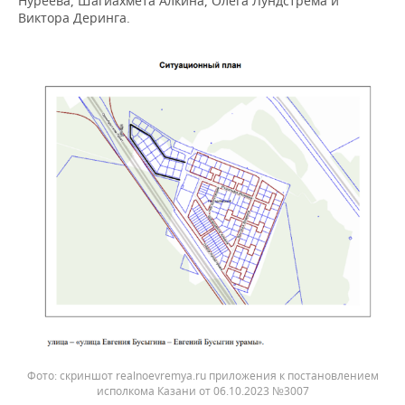
Нуреева, Шагиахмета Алкина, Олега Лундстрема и
ВОДНЫЕ ВИДЫ СПОРТА
ОБРАЗОВАНИЕ
Виктора Деринга.
ХОККЕЙ С МЯЧОМ
ПРОИСШЕСТВИЯ
скриншот realnoevremya.ru приложения к постановлением
исполкома Казани от 06.10.2023 №3007