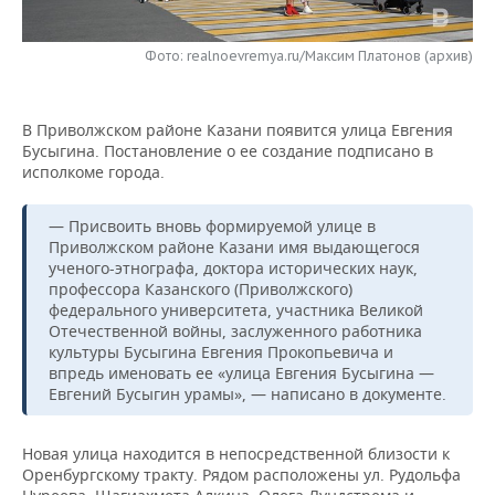
НЕФТЕХИМИЯ
РОЗНИЧНАЯ ТОРГОВЛЯ
НОВОСТИ ТЕХНОЛОГИЙ
МЕРОПРИЯТИЯ
НЕФТЬ
Фото: realnoevremya.ru/Максим Платонов (архив)
ТРАНСПОРТ
IT
НОВОСТИ МЕРОПРИЯТИЙ
СПОРТ
ОПК
В Приволжском районе Казани появится улица Евгения
УСЛУГИ
МЕДИА
ВЫЕЗДНАЯ РЕДАКЦИЯ
НОВОСТИ СПОРТА
ОБЩЕСТВО
Бусыгина. Постановление о ее создание подписано в
ЭНЕРГЕТИКА
исполкоме города.
ТЕЛЕКОММУНИКАЦИИ
БИЗНЕС-БРАНЧИ
ФУТБОЛ
НОВОСТИ ОБЩЕСТВА
ФОТОГАЛЕРЕЯ
— Присвоить вновь формируемой улице в
ONLINE-КОНФЕРЕНЦИИ
ХОККЕЙ
ВЛАСТЬ
СЮЖЕТЫ
Приволжском районе Казани имя выдающегося
ученого-этнографа, доктора исторических наук,
профессора Казанского (Приволжского)
ОТКРЫТАЯ ЛЕКЦИЯ
БАСКЕТБОЛ
ИНФРАСТРУКТУРА
СПРАВОЧНИК
федерального университета, участника Великой
Отечественной войны, заслуженного работника
ВОЛЕЙБОЛ
ИСТОРИЯ
СПИСОК ПЕРСОН
ПОЛНАЯ ВЕРСИЯ
культуры Бусыгина Евгения Прокопьевича и
впредь именовать ее «улица Евгения Бусыгина —
Евгений Бусыгин урамы», — написано в документе.
КИБЕРСПОРТ
КУЛЬТУРА
СПИСОК КОМПАНИЙ
ФИГУРНОЕ КАТАНИЕ
МЕДИЦИНА
Новая улица находится в непосредственной близости к
Оренбургскому тракту. Рядом расположены ул. Рудольфа