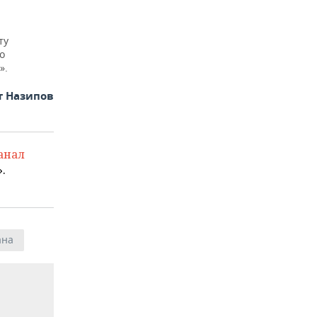
ту
о
».
т Назипов
анал
.
ана