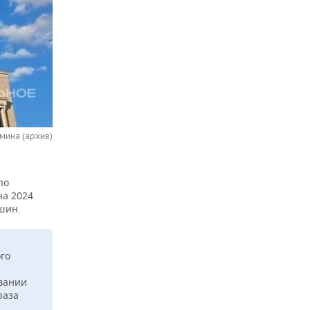
мина (архив)
по
на 2024
шин.
го
овании
раза