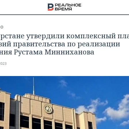
ВО
арстане утвердили комплексный пл
вий правительства по реализации
ния Рустама Минниханова
2023
НА