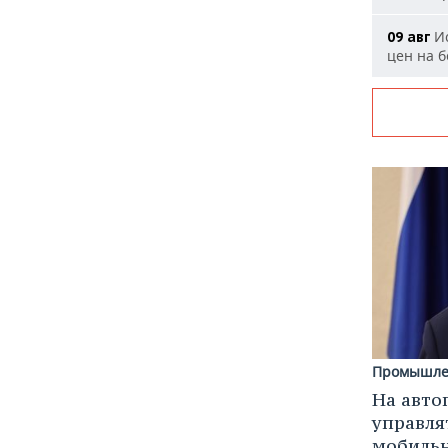
Ис
09 авг
цен на 
Промышле
На авто
управля
мобиль