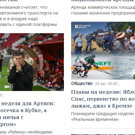
нниханов считает, что
Аренда коммерческих площад
автономного транспорта на
глазами казанских предприн
е и в воздухе надо
овать с единой платформы
Общество
09 авг, 00:00
Планы на неделю: Ябл
50
Спас, первенство по 
 неделя для Артиги:
лыжам, джаз в Кремле
осечка в Кубке, а
Планируем грядущую неделю 
и ничья с
«Реальным временем»
ргом»
аку «Рубину» необходимо