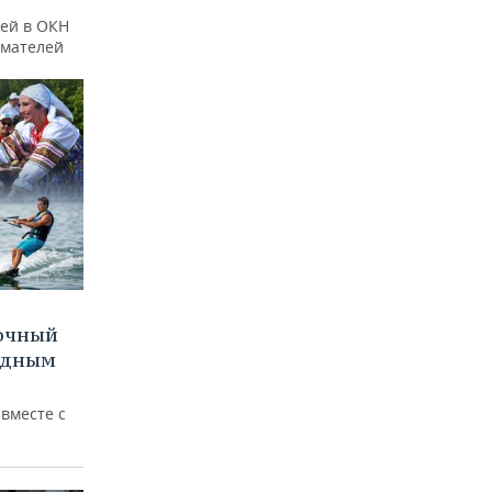
ей в ОКН
имателей
очный
водным
вместе с