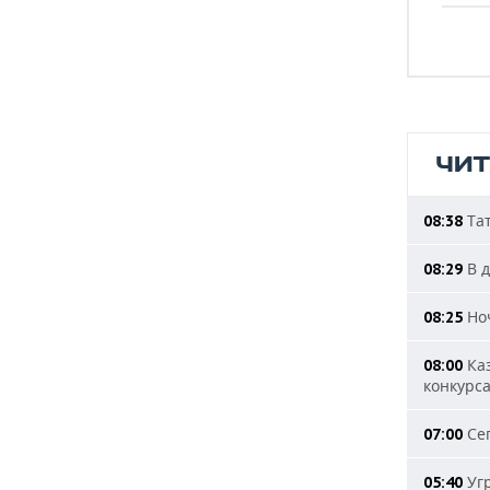
ЧИ
Тат
08:38
В д
08:29
Ноч
08:25
Каз
08:00
конкурс
Сег
07:00
Угр
05:40