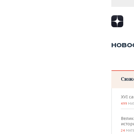
НОВО
Сюж
XVI с
499
МА
Велик
истор
24
МАТ