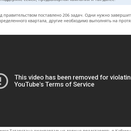
ед правительством поставлено 206 задач. Одни нужно завершит
пределенного квартала, другие необходимо выполнять на прот
ики Татарстана ежеквартально должно представлять в Кабмин