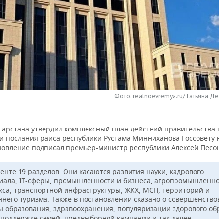
Фото: realnoevremya.ru/Татьяна Де
тарстана утвердил комплексный план действий правительства 
и послания раиса республики Рустама Минниханова Госсовету 
ановление подписал премьер-министр республики Алексей Песо
менте 19 разделов. Они касаются развития науки, кадрового
иала, IT-сферы, промышленности и бизнеса, агропромышленно
кса, транспортной инфраструктуры, ЖКХ, МСП, территорий и
ннего туризма. Также в постановлении сказано о совершенств
ы образования, здравоохранения, популяризации здорового об
 поддержке семей, предвыборной кампании и так далее.