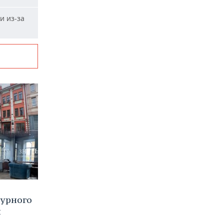
и из-за
турного
и