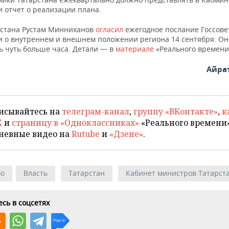
и отчет о реализации плана.
рстана Рустам Минниханов
огласил
ежегодное послание Госсове
и о внутреннем и внешнем положении региона 14 сентября. Он
ь чуть больше часа. Детали — в
материале
«Реального времени
Айра
исывайтесь на
телеграм-канал
,
группу «ВКонтакте»
,
к
X
и
страницу в «Одноклассниках»
«Реального времени»
невные видео на
Rutube
и
«Дзене»
.
во
Власть
Татарстан
Кабинет министров Татарст
сь в соцсетях