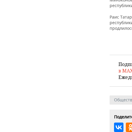
республик
Раис Тата
республик
продлилос
Подп
в MA
Ежед
Общест
Поделите