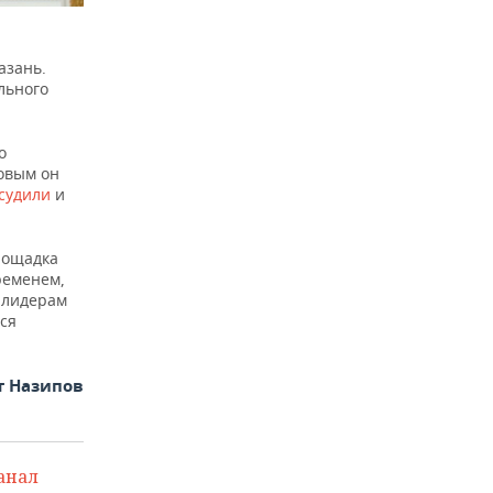
азань.
льного
о
овым он
судили
и
лощадка
ременем,
 лидерам
ся
т Назипов
анал