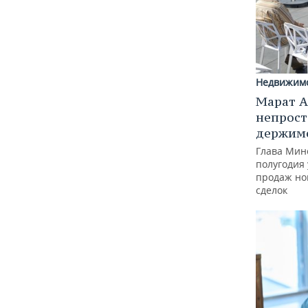
Недвижим
Марат А
непрост
держимс
Глава Минс
полугодия 
продаж но
сделок