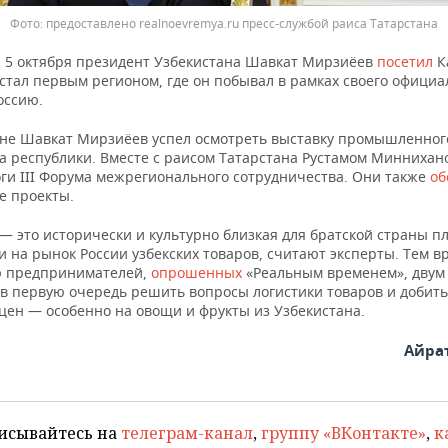
предоставлено realnoevremya.ru пресс-службой раиса Татарстана
 5 октября президент Узбекистана Шавкат Мирзиёев
посетил
К
стал первым регионом, где он побывал в рамках своего официа
оссию.
ане Шавкат Мирзиёев успел осмотреть выставку промышленног
а республики. Вместе с раисом Татарстана Рустамом Миннихан
ги III Форума межрегионального сотрудничества. Они также
об
е проекты.
— это исторически и культурно близкая для братской страны п
 на рынок России узбекских товаров, считают эксперты. Тем в
 предпринимателей,
опрошенных
«Реальным временем», двум
 в первую очередь решить вопросы логистики товаров и добить
цен — особенно на овощи и фрукты из Узбекистана.
Айра
исывайтесь на
телеграм-канал
,
группу «ВКонтакте»
,
к