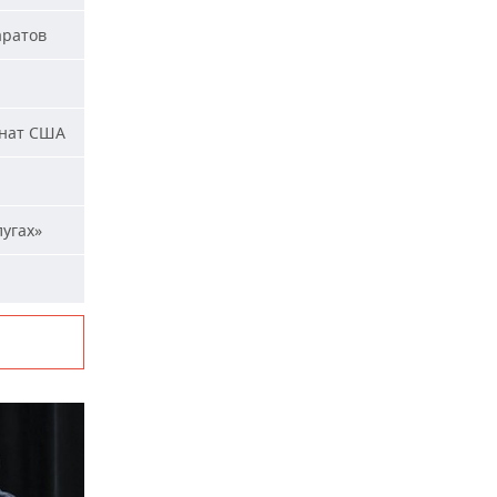
аратов
енат США
лугах»