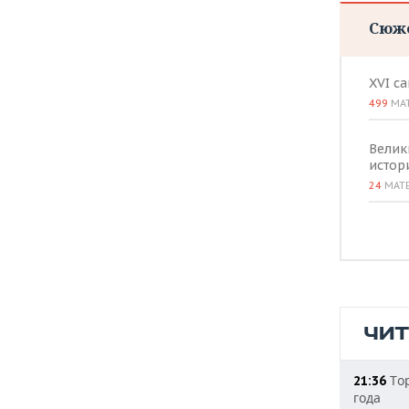
Сюж
XVI с
499
МА
Велик
истор
24
МАТ
ЧИ
Тор
21:36
года