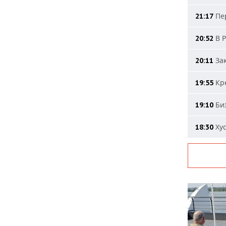
Пер
21:17
В Р
20:52
Зак
20:11
Кре
19:55
Биз
19:10
Хус
18:30