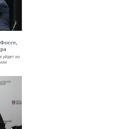
Фоссе,
ира
а уйдет из
тили