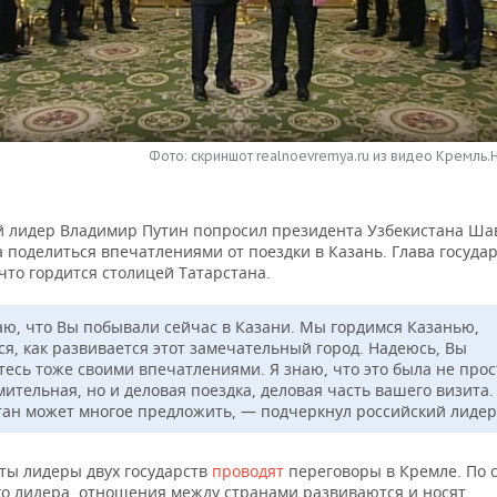
Фото: скриншот realnoevremya.ru из видео Кремль.
й лидер Владимир Путин попросил президента Узбекистана Ша
 поделиться впечатлениями от поездки в Казань. Глава госуда
что гордится столицей Татарстана.
аю, что Вы побывали сейчас в Казани. Мы гордимся Казанью,
ся, как развивается этот замечательный город. Надеюсь, Вы
тесь тоже своими впечатлениями. Я знаю, что это была не прос
ительная, но и деловая поездка, деловая часть вашего визита.
тан может многое предложить, — подчеркнул российский лидер
уты лидеры двух государств
проводят
переговоры в Кремле. По 
го лидера, отношения между странами развиваются и носят