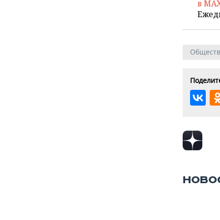
в MA
Ежед
Общест
Поделите
НОВО