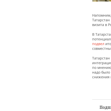
Напомним,
Татарстан 
визита в Р
В Татарст
потенциал
подвел
ито
совместны
Татарстан 
интеграции
по мнению
надо было
снижения 
Подп