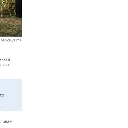
Новости/t.me
вката
рства
то
.
словам