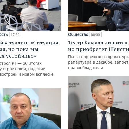
ость
Общество
17:32
00:00
йзатуллин: «Ситуация
Театр Камала лишится 
ая, но пока мы
но приобретет Шексп
я устойчиво»
Пьеса норвежского драматург
репертуара в декабре: запре
троя РТ — об итогах
правообладатели
у строителей, падении
востроек и новом всплеске