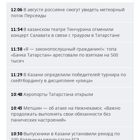
В августе россияне смогут увидеть метеорный
12:06
поток Персеиды
В казанском театре Тинчурина отменили
11:54
концерт Салавата в связи с трауром в Татарстане
«Я — законопослушный гражданин!»: топа
11:38
«Банка Татарстан» арестовали по взяткам на 500
тысяч
В Казани определили победителей турнира по
11:29
скейтбордингу в дисциплине «улица»
Аэропорты Татарстана открыли
10:48
Метшин — об атаке на Нижнекамск: «Важно
10:43
продолжать выполнять свои обязанности без
панических настроений»
Выпускники в Казани установили рекорд по
10:30
100-балльным результатам ЕГЭ