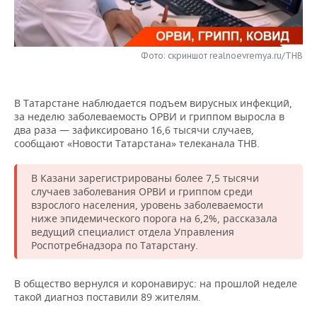
НЕФТЕХИМИЯ
РОЗНИЧНАЯ ТОРГОВЛЯ
НОВОСТИ ТЕХНОЛОГИЙ
МЕРОПРИЯТИЯ
НЕФТЬ
Фото: скриншот realnoevremya.ru/ТНВ
ТРАНСПОРТ
IT
НОВОСТИ МЕРОПРИЯТИЙ
СПОРТ
ОПК
УСЛУГИ
МЕДИА
ВЫЕЗДНАЯ РЕДАКЦИЯ
НОВОСТИ СПОРТА
ОБЩЕСТВО
ЭНЕРГЕТИКА
В Татарстане наблюдается подъем вирусных инфекций,
за неделю заболеваемость ОРВИ и гриппом выросла в
ТЕЛЕКОММУНИКАЦИИ
БИЗНЕС-БРАНЧИ
ФУТБОЛ
НОВОСТИ ОБЩЕСТВА
ФОТОГАЛЕРЕЯ
два раза — зафиксировано 16,6 тысячи случаев,
сообщают «Новости Татарстана» телеканала ТНВ.
ONLINE-КОНФЕРЕНЦИИ
ХОККЕЙ
ВЛАСТЬ
СЮЖЕТЫ
В Казани зарегистрированы более 7,5 тысячи
ОТКРЫТАЯ ЛЕКЦИЯ
БАСКЕТБОЛ
ИНФРАСТРУКТУРА
СПРАВОЧНИК
случаев заболевания ОРВИ и гриппом среди
взрослого населения, уровень заболеваемости
ниже эпидемического порога на 6,2%, рассказала
ВОЛЕЙБОЛ
ИСТОРИЯ
СПИСОК ПЕРСОН
ПОЛНАЯ ВЕРСИЯ
ведущий специалист отдела Управления
Роспотребнадзора по Татарстану.
КИБЕРСПОРТ
КУЛЬТУРА
СПИСОК КОМПАНИЙ
В общество вернулся и коронавирус: на прошлой неделе
ФИГУРНОЕ КАТАНИЕ
МЕДИЦИНА
такой диагноз поставили 89 жителям.