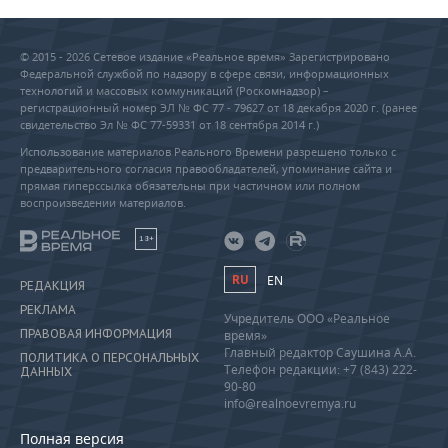
© 2015 - 2026 Сетевое издание «Реальное время» Зарегистрировано
Федеральной службой по надзору в сфере связи, информационных
технологий и массовых коммуникаций (Роскомнадзор) –
регистрационный номер ЭЛ № ФС 77 - 79627 от 18 декабря 2020 г. (ранее
свидетельство Эл № ФС 77-59331 от 18 сентября 2014 г.)
Использование материалов Реального Времени разрешено только с
предварительного согласия правообладателей, упоминание сайта и
прямая гиперссылка обязательны при частичном или полном
воспроизведении материалов.
18+
RU
EN
РЕДАКЦИЯ
РЕКЛАМА
Учредитель ООО «Реальное
ПРАВОВАЯ ИНФОРМАЦИЯ
время»
Главный редактор Саушина А.А.
ПОЛИТИКА О ПЕРСОНАЛЬНЫХ
Телефон редакции: +7 (843) 222-
ДАННЫХ
90-80
info@realnoevremya.ru
Полная версия