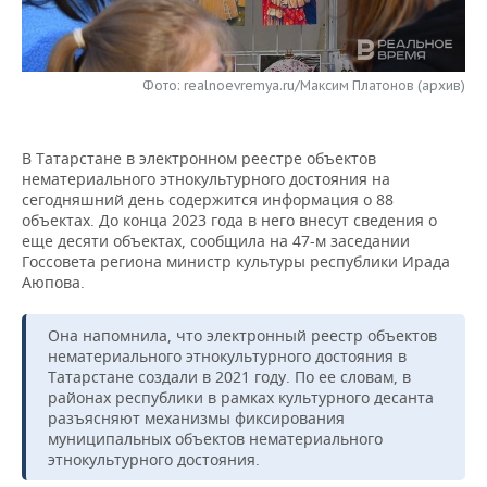
НЕФТЕХИМИЯ
РОЗНИЧНАЯ ТОРГОВЛЯ
НОВОСТИ ТЕХНОЛОГИЙ
МЕРОПРИЯТИЯ
НЕФТЬ
Фото: realnoevremya.ru/Максим Платонов (архив)
ТРАНСПОРТ
IT
НОВОСТИ МЕРОПРИЯТИЙ
СПОРТ
ОПК
УСЛУГИ
МЕДИА
ВЫЕЗДНАЯ РЕДАКЦИЯ
НОВОСТИ СПОРТА
ОБЩЕСТВО
ЭНЕРГЕТИКА
В Татарстане в электронном реестре объектов
нематериального этнокультурного достояния на
ТЕЛЕКОММУНИКАЦИИ
БИЗНЕС-БРАНЧИ
ФУТБОЛ
НОВОСТИ ОБЩЕСТВА
ФОТОГАЛЕРЕЯ
сегодняшний день содержится информация о 88
объектах. До конца 2023 года в него внесут сведения о
ONLINE-КОНФЕРЕНЦИИ
ХОККЕЙ
ВЛАСТЬ
СЮЖЕТЫ
еще десяти объектах, сообщила на 47-м заседании
Госсовета региона министр культуры республики Ирада
Аюпова.
ОТКРЫТАЯ ЛЕКЦИЯ
БАСКЕТБОЛ
ИНФРАСТРУКТУРА
СПРАВОЧНИК
Она напомнила, что электронный реестр объектов
ВОЛЕЙБОЛ
ИСТОРИЯ
СПИСОК ПЕРСОН
ПОЛНАЯ ВЕРСИЯ
нематериального этнокультурного достояния в
Татарстане создали в 2021 году. По ее словам, в
КИБЕРСПОРТ
КУЛЬТУРА
СПИСОК КОМПАНИЙ
районах республики в рамках культурного десанта
разъясняют механизмы фиксирования
муниципальных объектов нематериального
ФИГУРНОЕ КАТАНИЕ
МЕДИЦИНА
этнокультурного достояния.