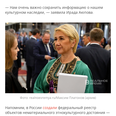
ВОДНЫЕ ВИДЫ СПОРТА
ОБРАЗОВАНИЕ
— Нам очень важно сохранить информацию о нашем
культурном наследии, — заявила Ирада Аюпова.
ХОККЕЙ С МЯЧОМ
ПРОИСШЕСТВИЯ
realnoevremya.ru/Максим Платонов (архив)
Напомним, в России
создали
федеральный реестр
объектов нематериального этнокультурного достояния —