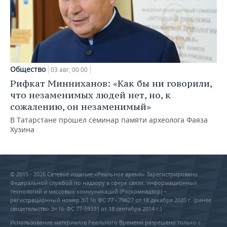
Общество
03 авг, 00:00
Рифкат Минниханов: «Как бы ни говорили,
что незаменимых людей нет, но, к
сожалению, он незаменимый»
В Татарстане прошел семинар памяти археолога Фаяза
Хузина
© 2015 - 2026 Сетевое издание «Реальное время» Зарегистрировано
Федеральной службой по надзору в сфере связи, информационных
технологий и массовых коммуникаций (Роскомнадзор) –
регистрационный номер ЭЛ № ФС 77 - 79627 от 18 декабря 2020 г. (ранее
свидетельство Эл № ФС 77-59331 от 18 сентября 2014 г.)
Использование материалов Реального Времени разрешено только с