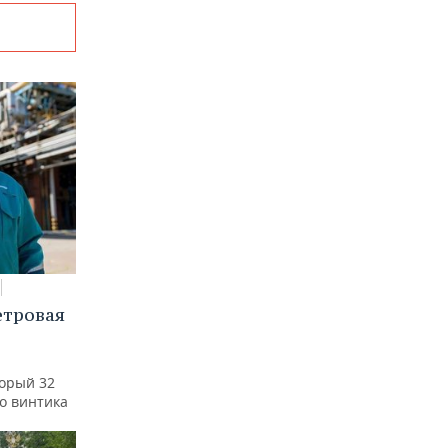
етровая
а
торый 32
го винтика