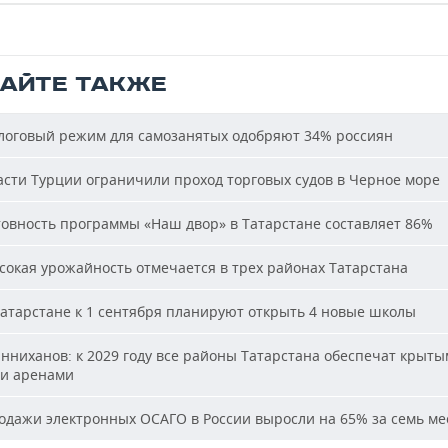
ТАЙТЕ ТАКЖЕ
оговый режим для самозанятых одобряют 34% россиян
сти Турции ограничили проход торговых судов в Черное море
овность программы «Наш двор» в Татарстане составляет 86%
окая урожайность отмечается в трех районах Татарстана
атарстане к 1 сентября планируют открыть 4 новые школы
ниханов: к 2029 году все районы Татарстана обеспечат крыт
и аренами
дажи электронных ОСАГО в России выросли на 65% за семь ме