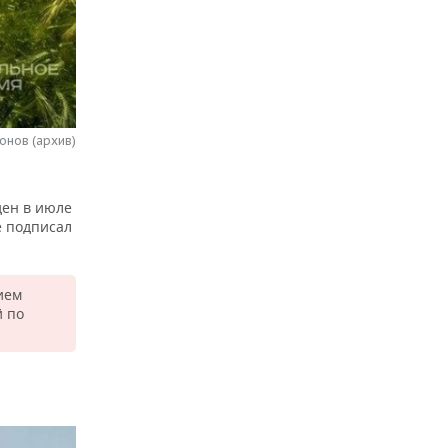
онов (архив)
ден в июле
е подписал
ием
й по