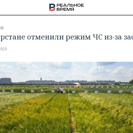
ВО
арстане отменили режим ЧС из-за за
2023
НА