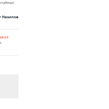
вычайных
т Назипов
анал
.