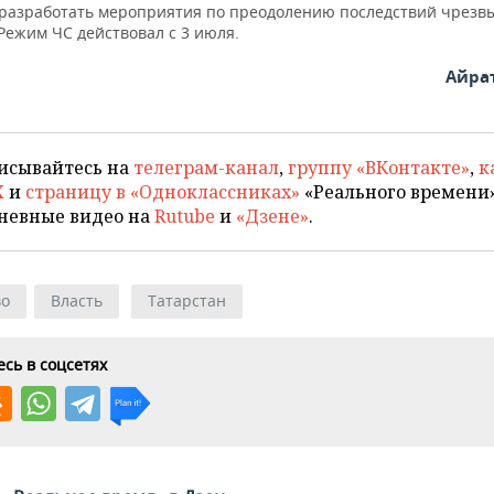
 разработать мероприятия по преодолению последствий чрез
Режим ЧС действовал с 3 июля.
Айра
исывайтесь на
телеграм-канал
,
группу «ВКонтакте»
,
к
X
и
страницу в «Одноклассниках»
«Реального времени»
невные видео на
Rutube
и
«Дзене»
.
во
Власть
Татарстан
сь в соцсетях