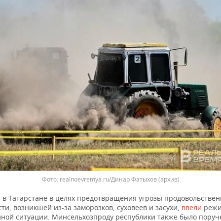
realnoevremya.ru/Динар Фатыхов (архив)
 в Татарстане в целях предотвращения угрозы продовольстве
ти, возникшей из-за заморозков, суховеев и засухи,
ввели
реж
ной ситуации. Минсельхозпроду республики также было поруч