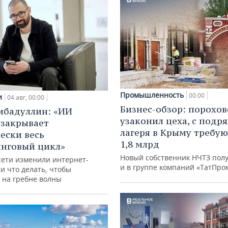
Промышленность
00:00
и
04 авг, 00:00
Бизнес-обзор: порохо
ибадуллин: «ИИ
узаконил цеха, с подр
 закрывает
лагеря в Крыму требу
ески весь
1,8 млрд
нговый цикл»
Новый собственник НЧТЗ пол
сети изменили интернет-
и в группе компаний «ТатПро
и что делать, чтобы
 на гребне волны