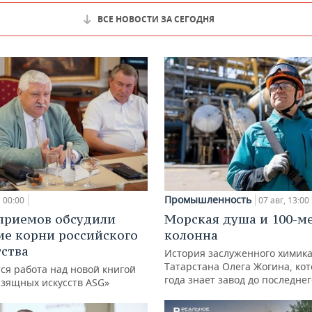
ВСЕ НОВОСТИ ЗА СЕГОДНЯ
Промышленность
00:00
07 авг, 13:00
приемов обсудили
Морская душа и 100-м
ие корни российского
колонна
ства
История заслуженного химик
Татарстана Олега Жогина, ко
ся работа над новой книгой
года знает завод до последне
изящных искусств ASG»