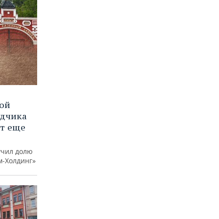
вой
ядчика
ют еще
учил долю
м-Холдинг»