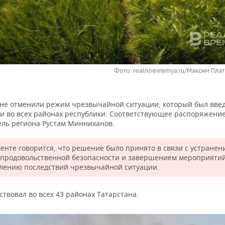
Фото: realnoevremya.ru/Максим Плат
ане отменили режим чрезвычайной ситуации, который был вве
ухи во всех районах республики. Соответствующее распоряжени
ель региона Рустам Минниханов.
менте говорится, что решение было принято в связи с устранен
 продовольственной безопасности и завершением мероприяти
лению последствий чрезвычайной ситуации.
твовал во всех 43 районах Татарстана.