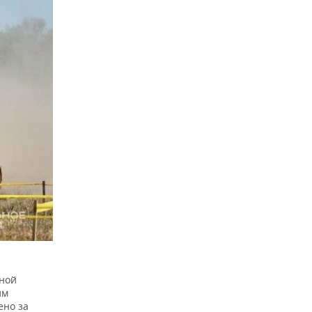
нной
им
ено за