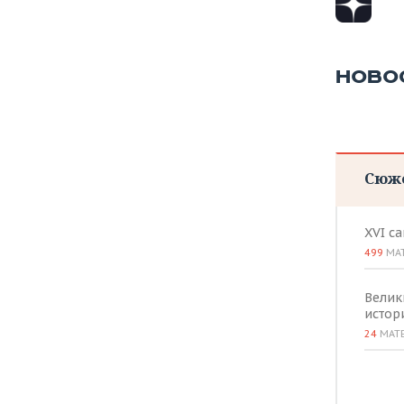
НОВО
Сюж
XVI с
499
МА
Велик
истор
24
МАТ