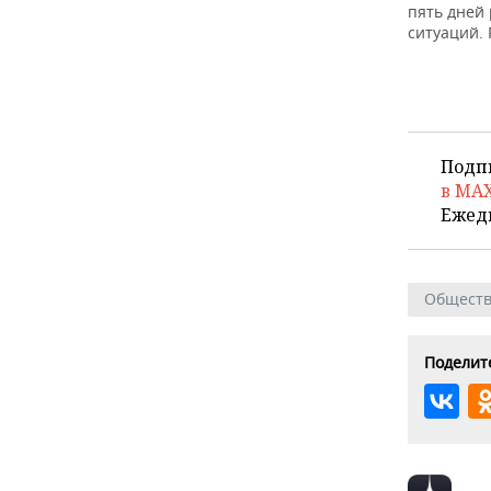
пять дней
ситуаций. 
Подп
в MA
Ежед
Общест
Поделите