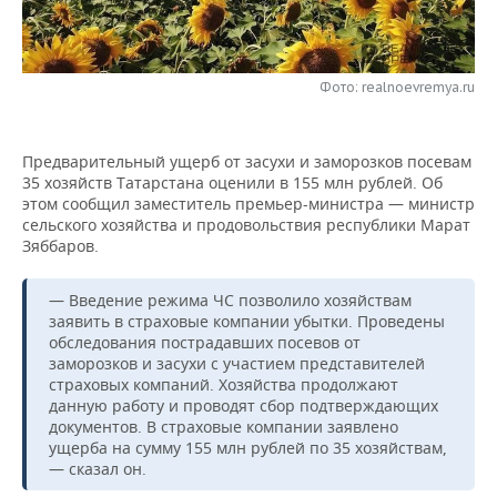
НЕФТЕХИМИЯ
РОЗНИЧНАЯ ТОРГОВЛЯ
НОВОСТИ ТЕХНОЛОГИЙ
МЕРОПРИЯТИЯ
НЕФТЬ
Фото: realnoevremya.ru
ТРАНСПОРТ
IT
НОВОСТИ МЕРОПРИЯТИЙ
СПОРТ
ОПК
УСЛУГИ
МЕДИА
ВЫЕЗДНАЯ РЕДАКЦИЯ
НОВОСТИ СПОРТА
ОБЩЕСТВО
ЭНЕРГЕТИКА
Предварительный ущерб от засухи и заморозков посевам
35 хозяйств Татарстана оценили в 155 млн рублей. Об
ТЕЛЕКОММУНИКАЦИИ
БИЗНЕС-БРАНЧИ
ФУТБОЛ
НОВОСТИ ОБЩЕСТВА
ФОТОГАЛЕРЕЯ
этом сообщил заместитель премьер-министра — министр
сельского хозяйства и продовольствия республики Марат
ONLINE-КОНФЕРЕНЦИИ
ХОККЕЙ
ВЛАСТЬ
СЮЖЕТЫ
Зяббаров.
ОТКРЫТАЯ ЛЕКЦИЯ
БАСКЕТБОЛ
ИНФРАСТРУКТУРА
СПРАВОЧНИК
— Введение режима ЧС позволило хозяйствам
заявить в страховые компании убытки. Проведены
обследования пострадавших посевов от
ВОЛЕЙБОЛ
ИСТОРИЯ
СПИСОК ПЕРСОН
ПОЛНАЯ ВЕРСИЯ
заморозков и засухи с участием представителей
страховых компаний. Хозяйства продолжают
КИБЕРСПОРТ
КУЛЬТУРА
СПИСОК КОМПАНИЙ
данную работу и проводят сбор подтверждающих
документов. В страховые компании заявлено
ущерба на сумму 155 млн рублей по 35 хозяйствам,
ФИГУРНОЕ КАТАНИЕ
МЕДИЦИНА
— сказал он.