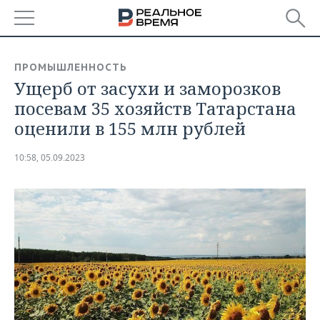
РЕГИОНЫ
ПРОМЫШЛЕННОСТЬ
Ущерб от засухи и заморозков
БАШКОРТОСТАН
НОВОСТИ
посевам 35 хозяйств Татарстана
ТАТАРСТАН
АНАЛИТИКА
оценили в 155 млн рублей
УДМУРТИЯ
НОВОСТИ АНАЛИТИКИ
ЭКОНОМИКА
10:58, 05.09.2023
ДЕКЛАРАЦИИ О ДОХОДАХ
НОВОСТИ ЭКОНОМИКИ
ПРОМЫШЛЕННОСТЬ
КОРОЛИ ГОСЗАКАЗА ПФО
ФИНАНСЫ
НОВОСТИ
НЕДВИЖИМОСТЬ
ПРОМЫШЛЕННОСТИ
ВУЗЫ ТАТАРСТАНА
БАНКИ
НОВОСТИ НЕДВИЖИМОСТИ
АВТО
АГРОПРОМ
КОМУ ПРИНАДЛЕЖАТ
БЮДЖЕТ
НОВОСТИ АВТО
БИЗНЕС
ТОРГОВЫЕ ЦЕНТРЫ
МАШИНОСТРОЕНИЕ
ТАТАРСТАНА
ИНВЕСТИЦИИ
НОВОСТИ БИЗНЕСА
ТЕХНОЛОГИИ