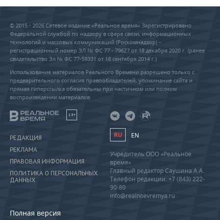
© 2015 - 2026 Сетевое издание «Реальное время» Зарегистрировано
Федеральной службой по надзору в сфере связи, информационных
технологий и массовых коммуникаций (Роскомнадзор) –
регистрационный номер ЭЛ № ФС 77 - 79627 от 18 декабря 2020 г. (ранее
свидетельство Эл № ФС 77-59331 от 18 сентября 2014 г.)
Использование материалов Реального Времени разрешено только с
предварительного согласия правообладателей, упоминание сайта и
прямая гиперссылка обязательны при частичном или полном
воспроизведении материалов.
18+
RU
EN
РЕДАКЦИЯ
РЕКЛАМА
Учредитель ООО «Реальное
ПРАВОВАЯ ИНФОРМАЦИЯ
время»
Главный редактор Саушина А.А.
ПОЛИТИКА О ПЕРСОНАЛЬНЫХ
Телефон редакции: +7 (843) 222-
ДАННЫХ
90-80
info@realnoevremya.ru
Полная версия