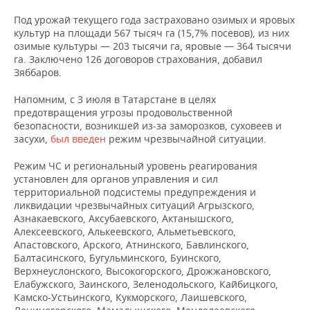
ВОДНЫЕ ВИДЫ СПОРТА
ОБРАЗОВАНИЕ
Под урожай текущего года застраховано озимых и яровых
культур на площади 567 тысяч га (15,7% посевов), из них
ХОККЕЙ С МЯЧОМ
ПРОИСШЕСТВИЯ
озимые культуры — 203 тысячи га, яровые — 364 тысячи
га. Заключено 126 договоров страхования, добавил
Зяббаров.
Напомним, с 3 июля в Татарстане в целях
предотвращения угрозы продовольственной
безопасности, возникшей из-за заморозков, суховеев и
засухи,
был введен
режим чрезвычайной ситуации.
Режим ЧС и региональный уровень реагирования
установлен для органов управления и сил
территориальной подсистемы предупреждения и
ликвидации чрезвычайных ситуаций Агрызского,
Азнакаевского, Аксубаевского, Актанышского,
Алексеевского, Алькеевского, Альметьевского,
Апастовского, Арского, Атнинского, Бавлинского,
Балтасинского, Бугульминского, Буинского,
Верхнеуслонского, Высокогорского, Дрожжановского,
Елабужского, Заинского, Зеленодольского, Кайбицкого,
Камско-Устьинского, Кукморского, Лаишевского,