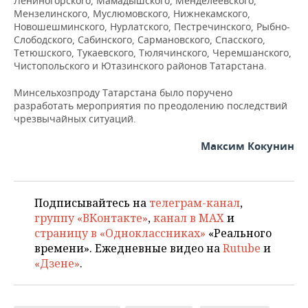
Лениногорского, Мамадышского, Менделеевского,
Мензелинского, Муслюмовского, Нижнекамского,
Новошешминского, Нурлатского, Пестречинского, Рыбно-
Cлободского, Сабинского, Сармановского, Спасского,
Тетюшского, Тукаевского, Тюлячинского, Черемшанского,
Чистопольского и Ютазинского районов Татарстана.
Минсельхозпроду Татарстана было поручено
разработать мероприятия по преодолению последствий
чрезвычайных ситуаций.
Максим Кокунин
Подписывайтесь на
телеграм-канал
,
группу «ВКонтакте»
,
канал в MAX
и
страницу в «Одноклассниках»
«Реального
времени». Ежедневные видео на
Rutube
и
«Дзене»
.