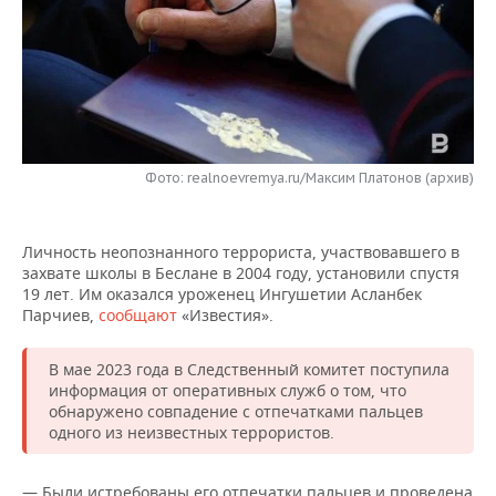
НЕФТЕХИМИЯ
РОЗНИЧНАЯ ТОРГОВЛЯ
НОВОСТИ ТЕХНОЛОГИЙ
МЕРОПРИЯТИЯ
НЕФТЬ
ТРАНСПОРТ
IT
НОВОСТИ МЕРОПРИЯТИЙ
СПОРТ
ОПК
УСЛУГИ
МЕДИА
ВЫЕЗДНАЯ РЕДАКЦИЯ
НОВОСТИ СПОРТА
ОБЩЕСТВО
ЭНЕРГЕТИКА
Фото: realnoevremya.ru/Максим Платонов (архив)
ТЕЛЕКОММУНИКАЦИИ
БИЗНЕС-БРАНЧИ
ФУТБОЛ
НОВОСТИ ОБЩЕСТВА
ФОТОГАЛЕРЕЯ
ONLINE-КОНФЕРЕНЦИИ
ХОККЕЙ
ВЛАСТЬ
СЮЖЕТЫ
Личность неопознанного террориста, участвовавшего в
захвате школы в Беслане в 2004 году, установили спустя
19 лет. Им оказался уроженец Ингушетии Асланбек
ОТКРЫТАЯ ЛЕКЦИЯ
БАСКЕТБОЛ
ИНФРАСТРУКТУРА
СПРАВОЧНИК
Парчиев,
сообщают
«Известия».
ВОЛЕЙБОЛ
ИСТОРИЯ
СПИСОК ПЕРСОН
ПОЛНАЯ ВЕРСИЯ
В мае 2023 года в Следственный комитет поступила
информация от оперативных служб о том, что
КИБЕРСПОРТ
КУЛЬТУРА
СПИСОК КОМПАНИЙ
обнаружено совпадение с отпечатками пальцев
одного из неизвестных террористов.
ФИГУРНОЕ КАТАНИЕ
МЕДИЦИНА
— Были истребованы его отпечатки пальцев и проведена