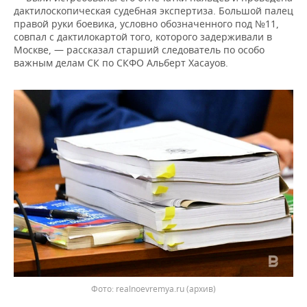
ВОДНЫЕ ВИДЫ СПОРТА
ОБРАЗОВАНИЕ
дактилоскопическая судебная экспертиза. Большой палец
правой руки боевика, условно обозначенного под №11,
ХОККЕЙ С МЯЧОМ
ПРОИСШЕСТВИЯ
совпал с дактилокартой того, которого задерживали в
Москве, — рассказал старший следователь по особо
важным делам СК по СКФО Альберт Хасауов.
realnoevremya.ru (архив)