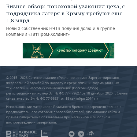
Бизнес-обзор: пороховой узаконил цеха, с
подрядчика лагеря в Крыму требуют еще
1,8 млрд
Новый собственник НЧТЗ получил долю и в группе
компаний «ТатПром-Холдинг»
© 2015 - 2026 Сетевое издание «Реальное время» Зарегистрировано
Федеральной службой по надзору в сфере связи, информационных
технологий и массовых коммуникаций (Роскомнадзор) –
регистрационный номер ЭЛ № ФС 77 - 79627 от 18 декабря 2020 г. (ранее
свидетельство Эл № ФС 77-59331 от 18 сентября 2014 г.)
Использование материалов Реального Времени разрешено только с
предварительного согласия правообладателей, упоминание сайта и
прямая гиперссылка обязательны при частичном или полном
воспроизведении материалов.
18+