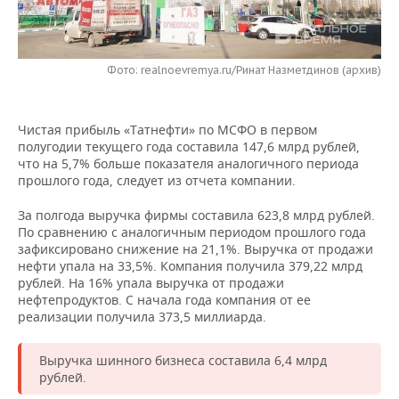
НЕФТЕХИМИЯ
РОЗНИЧНАЯ ТОРГОВЛЯ
НОВОСТИ ТЕХНОЛОГИЙ
МЕРОПРИЯТИЯ
НЕФТЬ
Фото: realnoevremya.ru/Ринат Назметдинов (архив)
ТРАНСПОРТ
IT
НОВОСТИ МЕРОПРИЯТИЙ
СПОРТ
ОПК
УСЛУГИ
МЕДИА
ВЫЕЗДНАЯ РЕДАКЦИЯ
НОВОСТИ СПОРТА
ОБЩЕСТВО
ЭНЕРГЕТИКА
Чистая прибыль «Татнефти» по МСФО в первом
полугодии текущего года составила 147,6 млрд рублей,
ТЕЛЕКОММУНИКАЦИИ
БИЗНЕС-БРАНЧИ
ФУТБОЛ
НОВОСТИ ОБЩЕСТВА
ФОТОГАЛЕРЕЯ
что на 5,7% больше показателя аналогичного периода
прошлого года, следует из отчета компании.
ONLINE-КОНФЕРЕНЦИИ
ХОККЕЙ
ВЛАСТЬ
СЮЖЕТЫ
За полгода выручка фирмы составила 623,8 млрд рублей.
По сравнению с аналогичным периодом прошлого года
ОТКРЫТАЯ ЛЕКЦИЯ
БАСКЕТБОЛ
ИНФРАСТРУКТУРА
СПРАВОЧНИК
зафиксировано снижение на 21,1%. Выручка от продажи
нефти упала на 33,5%. Компания получила 379,22 млрд
ВОЛЕЙБОЛ
ИСТОРИЯ
СПИСОК ПЕРСОН
ПОЛНАЯ ВЕРСИЯ
рублей. На 16% упала выручка от продажи
нефтепродуктов. С начала года компания от ее
реализации получила 373,5 миллиарда.
КИБЕРСПОРТ
КУЛЬТУРА
СПИСОК КОМПАНИЙ
ФИГУРНОЕ КАТАНИЕ
МЕДИЦИНА
Выручка шинного бизнеса составила 6,4 млрд
рублей.