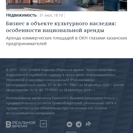
Недвижимость
31 июл, 18:10
Бизнес в объекте культурного наследия:
особенности национальной аренды
Аренда коммерческих площадей в ОКН глазами казанских
предпринимателей
© 2015 - 2026 Сетевое издание «Реальное время» Зарегистрировано
Федеральной службой по надзору в сфере связи, информационных
технологий и массовых коммуникаций (Роскомнадзор) –
регистрационный номер ЭЛ № ФС 77 - 79627 от 18 декабря 2020 г. (ранее
свидетельство Эл № ФС 77-59331 от 18 сентября 2014 г.)
Использование материалов Реального Времени разрешено только с
предварительного согласия правообладателей, упоминание сайта и
прямая гиперссылка обязательны при частичном или полном
воспроизведении материалов.
18+