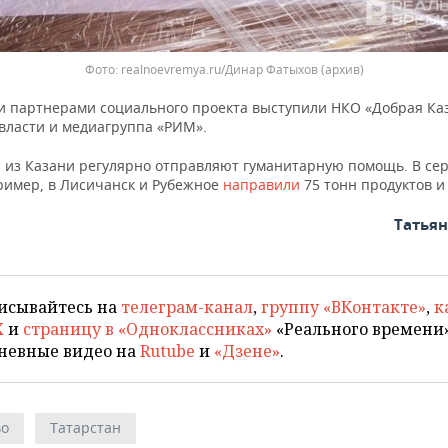
realnoevremya.ru/Динар Фатыхов (архив)
 партнерами социального проекта выступили НКО «Добрая Каз
 власти и медиагруппа «РИМ».
 из Казани регулярно отправляют гуманитарную помощь. В се
ример, в Лисичанск и Рубежное
направили
75 тонн продуктов и
Татья
исывайтесь на
телеграм-канал
,
группу «ВКонтакте»
,
к
X
и
страницу в «Одноклассниках»
«Реального времени»
невные видео на
Rutube
и
«Дзене»
.
во
Татарстан