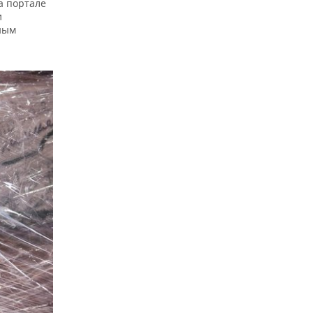
а портале
и
ным