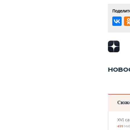
Поделите
НОВО
Сюж
XVI с
499
МА