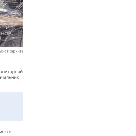
ыхов (архив)
манитарной
ачальник
месте с