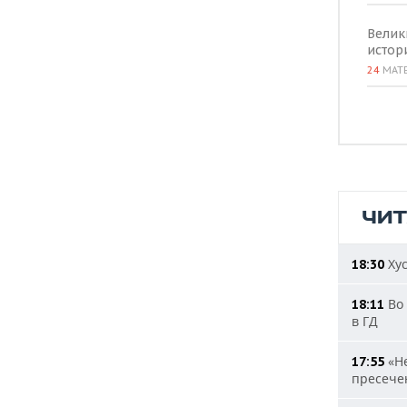
Велик
истор
24
МАТ
ЧИ
Хус
18:30
Во 
18:11
в ГД
«Не
17:55
пресечен