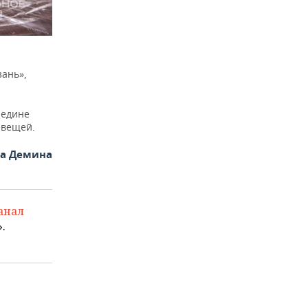
ань»,
редине
 вещей.
на Демина
анал
.