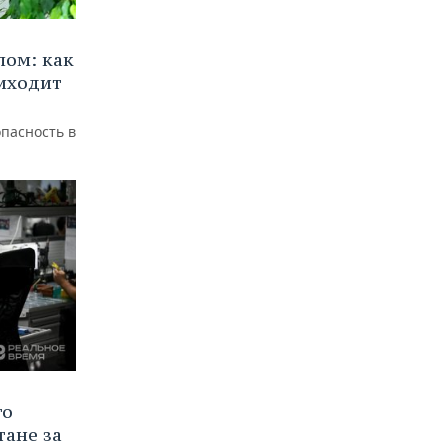
лом: как
иходит
пасность в
го
тане за