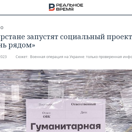
ВО
арстане запустят социальный проек
нь рядом»
2023
Сюжет:
Военная операция на Украине: только проверенная инф
НА