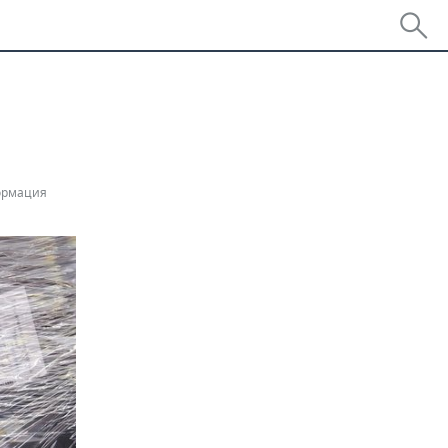
т
ормация