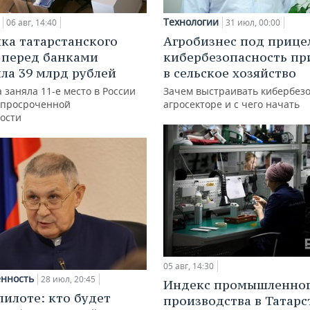
Технологии
06 авг, 14:40
31 июл, 00:00
ка татарстанского
Агробизнес под прице
 перед банками
кибербезопасность пр
ла 39 млрд рублей
в сельское хозяйство
 заняла 11-е место в России
Зачем выстраивать кибербезо
 просроченной
агросекторе и с чего начать
ости
05 авг, 14:30
нность
28 июл, 20:45
Индекс промышленно
пилоте: кто будет
производства в Татарс