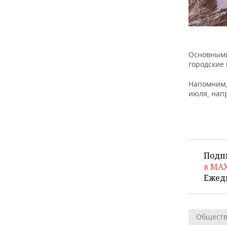
Основными
городские
Напомним,
июля, нап
Подп
в MA
Ежед
Общест