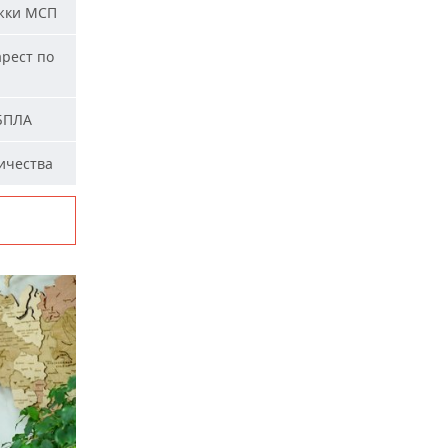
жки МСП
арест по
 БПЛА
ичества