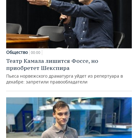
Общество
00:00
Театр Камала лишится Фоссе, но
приобретет Шекспира
Пьеса норвежского драматурга уйдет из репертуара в
декабре: запретили правообладатели