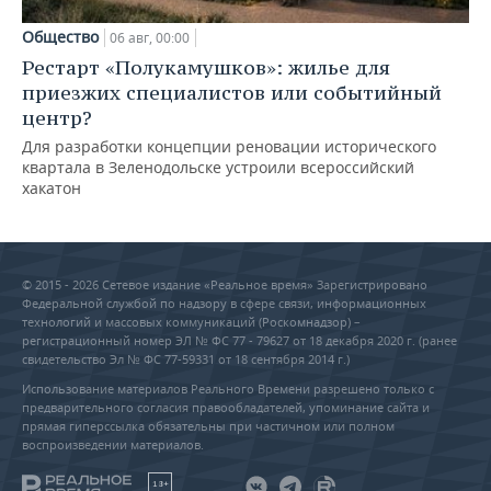
Общество
06 авг, 00:00
Рестарт «Полукамушков»: жилье для
приезжих специалистов или событийный
центр?
Для разработки концепции реновации исторического
квартала в Зеленодольске устроили всероссийский
хакатон
© 2015 - 2026 Сетевое издание «Реальное время» Зарегистрировано
Федеральной службой по надзору в сфере связи, информационных
технологий и массовых коммуникаций (Роскомнадзор) –
регистрационный номер ЭЛ № ФС 77 - 79627 от 18 декабря 2020 г. (ранее
свидетельство Эл № ФС 77-59331 от 18 сентября 2014 г.)
Использование материалов Реального Времени разрешено только с
предварительного согласия правообладателей, упоминание сайта и
прямая гиперссылка обязательны при частичном или полном
воспроизведении материалов.
18+