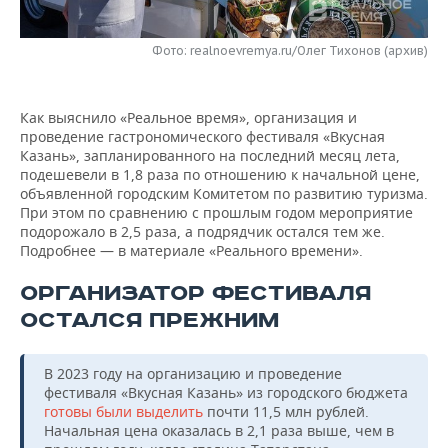
НЕФТЕХИМИЯ
РОЗНИЧНАЯ ТОРГОВЛЯ
НОВОСТИ ТЕХНОЛОГИЙ
МЕРОПРИЯТИЯ
НЕФТЬ
Фото: realnoevremya.ru/Олег Тихонов (архив)
ТРАНСПОРТ
IT
НОВОСТИ МЕРОПРИЯТИЙ
СПОРТ
ОПК
Как выяснило «Реальное время», организация и
УСЛУГИ
МЕДИА
ВЫЕЗДНАЯ РЕДАКЦИЯ
НОВОСТИ СПОРТА
ОБЩЕСТВО
проведение гастрономического фестиваля «Вкусная
ЭНЕРГЕТИКА
Казань», запланированного на последний месяц лета,
ТЕЛЕКОММУНИКАЦИИ
БИЗНЕС-БРАНЧИ
ФУТБОЛ
НОВОСТИ ОБЩЕСТВА
подешевели в 1,8 раза по отношению к начальной цене,
ФОТОГАЛЕРЕЯ
объявленной городским Комитетом по развитию туризма.
При этом по сравнению с прошлым годом мероприятие
ONLINE-КОНФЕРЕНЦИИ
ХОККЕЙ
ВЛАСТЬ
СЮЖЕТЫ
подорожало в 2,5 раза, а подрядчик остался тем же.
Подробнее — в материале «Реального времени».
ОТКРЫТАЯ ЛЕКЦИЯ
БАСКЕТБОЛ
ИНФРАСТРУКТУРА
СПРАВОЧНИК
ОРГАНИЗАТОР ФЕСТИВАЛЯ
ВОЛЕЙБОЛ
ИСТОРИЯ
СПИСОК ПЕРСОН
ПОЛНАЯ ВЕРСИЯ
ОСТАЛСЯ ПРЕЖНИМ
КИБЕРСПОРТ
КУЛЬТУРА
СПИСОК КОМПАНИЙ
В 2023 году на организацию и проведение
фестиваля «Вкусная Казань» из городского бюджета
ФИГУРНОЕ КАТАНИЕ
МЕДИЦИНА
готовы были выделить
почти 11,5 млн рублей.
Начальная цена оказалась в 2,1 раза выше, чем в