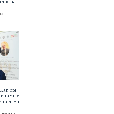
тане за
ем
Как бы
аменимых
ению, он