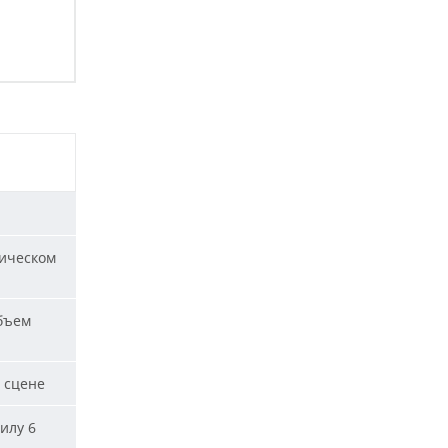
ическом
бъем
 сцене
илу 6