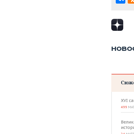
НОВО
Сюж
XVI с
499
МА
Велик
истор
24
МАТ