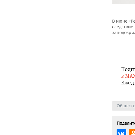
В июне «Р
следствие 
заподозри
Подп
в MA
Ежед
Общест
Поделите