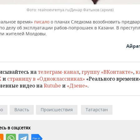
realnoevremya.ru/Динар Фатыхов (архив)
еальное время»
писало
о планах Следкома возобновить предва
по делу об эксплуатации рабов-попрошаек в Казани. В преступ
ли жителей Молдовы.
Айра
исывайтесь на
телеграм-канал
,
группу «ВКонтакте»
,
к
X
и
страницу в «Одноклассниках»
«Реального времени»
невные видео на
Rutube
и
«Дзене»
.
во
Власть
Происшествия
Татарстан
сь в соцсетях