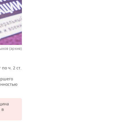
ыхов (архив)
по ч. 2 ст.
аршего
енностью
нщина
 в