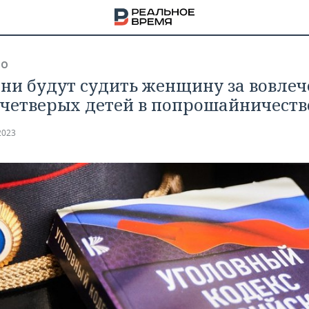
ВО
ани будут судить женщину за вовле
 четверых детей в попрошайничеств
2023
НА