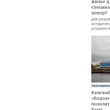
жилье д
специал
центр?
Для разра
историческ
устроили 
Экономика
Камский
«Водоле
поделят
Каме