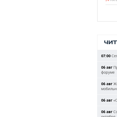
ЧИ
Сег
07:00
Пр
06 авг
форуме
Жи
06 авг
мобильн
«О
06 авг
Со
06 авг
октября