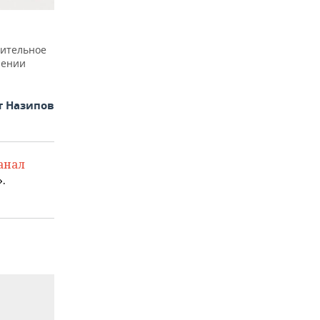
рительное
лении
т Назипов
анал
.