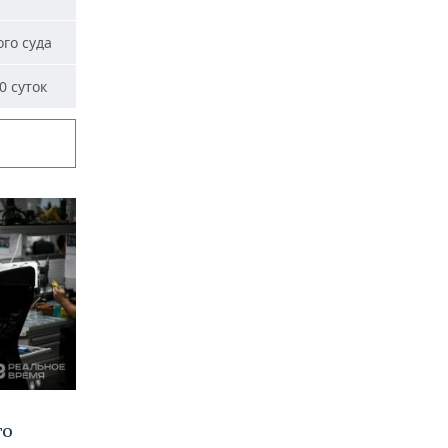
го суда
0 суток
го