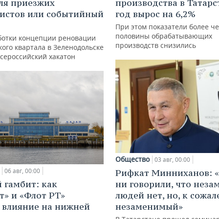
ля приезжих
производства в Татарс
истов или событийный
год вырос на 6,2%
При этом показатели более ч
половины обрабатывающих
ботки концепции реновации
производств снизились
ого квартала в Зеленодольске
всероссийский хакатон
Общество
03 авг, 00:00
06 авг, 00:00
Рифкат Минниханов: «
 гамбит: как
ни говорили, что нез
т» и «Флот РТ»
людей нет, но, к сожал
 влияние на нижней
незаменимый»