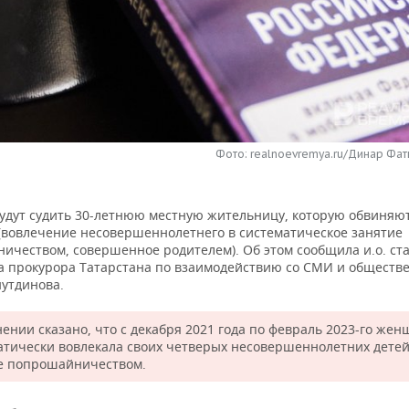
Фото: realnoevremya.ru/Динар Фат
удут судить 30-летнюю местную жительницу, которую обвиняют 
 (вовлечение несовершеннолетнего в систематическое занятие
ичеством, совершенное родителем). Об этом сообщила и.о. ст
 прокурора Татарстана по взаимодействию со СМИ и обществ
нутдинова.
нении сказано, что с декабря 2021 года по февраль 2023-го же
атически вовлекала своих четверых несовершеннолетних детей
е попрошайничеством.