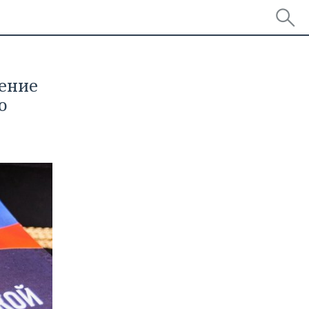
чение
о