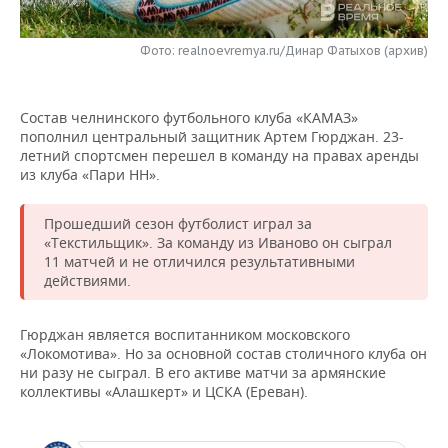
НЕФТЕХИМИЯ
РОЗНИЧНАЯ ТОРГОВЛЯ
НОВОСТИ ТЕХНОЛОГИЙ
МЕРОПРИЯТИЯ
НЕФТЬ
Фото: realnoevremya.ru/Динар Фатыхов (архив)
ТРАНСПОРТ
IT
НОВОСТИ МЕРОПРИЯТИЙ
СПОРТ
ОПК
Состав челнинского футбольного клуба «КАМАЗ»
УСЛУГИ
МЕДИА
ВЫЕЗДНАЯ РЕДАКЦИЯ
НОВОСТИ СПОРТА
ОБЩЕСТВО
пополнил центральный защитник Артем Гюрджан. 23-
ЭНЕРГЕТИКА
летний спортсмен перешел в команду на правах аренды
ТЕЛЕКОММУНИКАЦИИ
БИЗНЕС-БРАНЧИ
ФУТБОЛ
НОВОСТИ ОБЩЕСТВА
из клуба «Пари НН».
ФОТОГАЛЕРЕЯ
ONLINE-КОНФЕРЕНЦИИ
ХОККЕЙ
ВЛАСТЬ
СЮЖЕТЫ
Прошедший сезон футболист играл за
«Текстильщик». За команду из Иваново он сыграл
11 матчей и не отличился результативными
ОТКРЫТАЯ ЛЕКЦИЯ
БАСКЕТБОЛ
ИНФРАСТРУКТУРА
СПРАВОЧНИК
действиями.
ВОЛЕЙБОЛ
ИСТОРИЯ
СПИСОК ПЕРСОН
ПОЛНАЯ ВЕРСИЯ
Гюрджан является воспитанником московского
«Локомотива». Но за основной состав столичного клуба он
КИБЕРСПОРТ
КУЛЬТУРА
СПИСОК КОМПАНИЙ
ни разу не сыграл. В его активе матчи за армянские
коллективы «Алашкерт» и ЦСКА (Ереван).
ФИГУРНОЕ КАТАНИЕ
МЕДИЦИНА