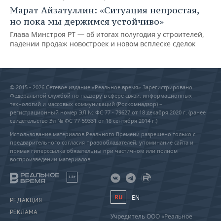
Марат Айзатуллин: «Ситуация непростая,
но пока мы держимся устойчиво»
Глава Минстроя РТ — об итогах полугодия у строителей,
падении продаж новостроек и новом всплеске сделок
© 2015 - 2026 Сетевое издание «Реальное время» Зарегистрировано
Федеральной службой по надзору в сфере связи, информационных
технологий и массовых коммуникаций (Роскомнадзор) –
регистрационный номер ЭЛ № ФС 77 - 79627 от 18 декабря 2020 г. (ранее
свидетельство Эл № ФС 77-59331 от 18 сентября 2014 г.)
Использование материалов Реального Времени разрешено только с
предварительного согласия правообладателей, упоминание сайта и
прямая гиперссылка обязательны при частичном или полном
воспроизведении материалов.
18+
RU
EN
РЕДАКЦИЯ
РЕКЛАМА
Учредитель ООО «Реальное