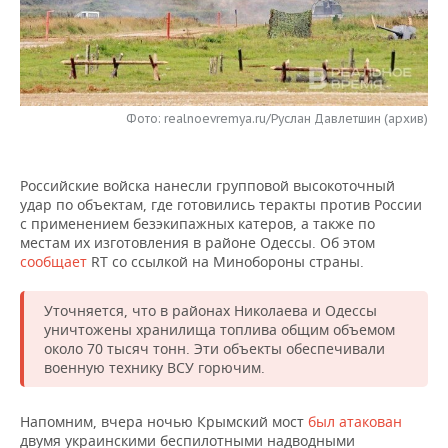
НЕФТЕХИМИЯ
РОЗНИЧНАЯ ТОРГОВЛЯ
НОВОСТИ ТЕХНОЛОГИЙ
МЕРОПРИЯТИЯ
НЕФТЬ
ТРАНСПОРТ
IT
НОВОСТИ МЕРОПРИЯТИЙ
СПОРТ
ОПК
Фото: realnoevremya.ru/Руслан Давлетшин (архив)
УСЛУГИ
МЕДИА
ВЫЕЗДНАЯ РЕДАКЦИЯ
НОВОСТИ СПОРТА
ОБЩЕСТВО
ЭНЕРГЕТИКА
ТЕЛЕКОММУНИКАЦИИ
БИЗНЕС-БРАНЧИ
ФУТБОЛ
НОВОСТИ ОБЩЕСТВА
ФОТОГАЛЕРЕЯ
Российские войска нанесли групповой высокоточный
удар по объектам, где готовились теракты против России
ONLINE-КОНФЕРЕНЦИИ
ХОККЕЙ
ВЛАСТЬ
СЮЖЕТЫ
с применением безэкипажных катеров, а также по
местам их изготовления в районе Одессы. Об этом
сообщает
RT со ссылкой на Минобороны страны.
ОТКРЫТАЯ ЛЕКЦИЯ
БАСКЕТБОЛ
ИНФРАСТРУКТУРА
СПРАВОЧНИК
Уточняется, что в районах Николаева и Одессы
ВОЛЕЙБОЛ
ИСТОРИЯ
СПИСОК ПЕРСОН
ПОЛНАЯ ВЕРСИЯ
уничтожены хранилища топлива общим объемом
около 70 тысяч тонн. Эти объекты обеспечивали
КИБЕРСПОРТ
КУЛЬТУРА
СПИСОК КОМПАНИЙ
военную технику ВСУ горючим.
ФИГУРНОЕ КАТАНИЕ
МЕДИЦИНА
Напомним, вчера ночью Крымский мост
был атакован
двумя украинскими беспилотными надводными