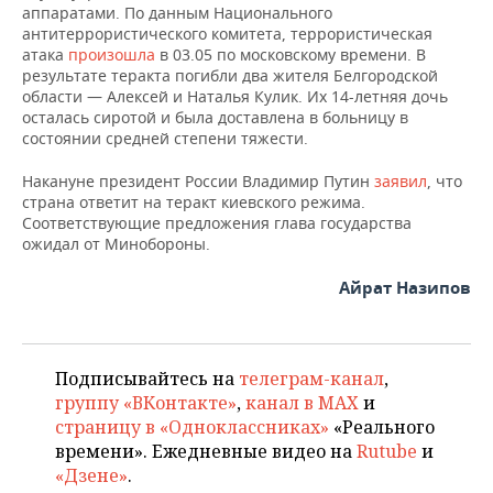
ВОДНЫЕ ВИДЫ СПОРТА
ОБРАЗОВАНИЕ
аппаратами. По данным Национального
антитеррористического комитета, террористическая
ХОККЕЙ С МЯЧОМ
ПРОИСШЕСТВИЯ
атака
произошла
в 03.05 по московскому времени. В
результате теракта погибли два жителя Белгородской
области — Алексей и Наталья Кулик. Их 14-летняя дочь
осталась сиротой и была доставлена в больницу в
состоянии средней степени тяжести.
Накануне президент России Владимир Путин
заявил
, что
страна ответит на теракт киевского режима.
Соответствующие предложения глава государства
ожидал от Минобороны.
Айрат Назипов
Подписывайтесь на
телеграм-канал
,
группу «ВКонтакте»
,
канал в MAX
и
страницу в «Одноклассниках»
«Реального
времени». Ежедневные видео на
Rutube
и
«Дзене»
.