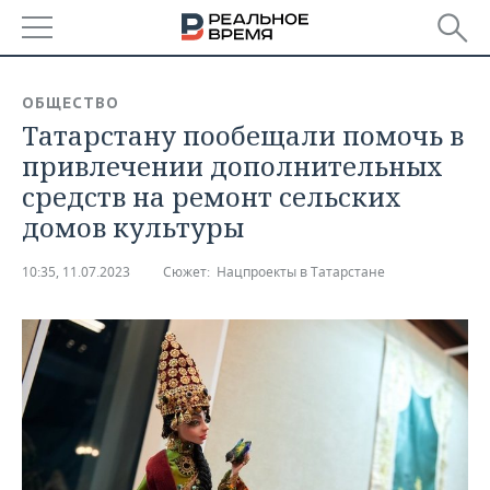
РЕГИОНЫ
ОБЩЕСТВО
Татарстану пообещали помочь в
БАШКОРТОСТАН
НОВОСТИ
привлечении дополнительных
ТАТАРСТАН
АНАЛИТИКА
средств на ремонт сельских
домов культуры
УДМУРТИЯ
НОВОСТИ АНАЛИТИКИ
ЭКОНОМИКА
10:35, 11.07.2023
Сюжет:
Нацпроекты в Татарстане
ДЕКЛАРАЦИИ О ДОХОДАХ
НОВОСТИ ЭКОНОМИКИ
ПРОМЫШЛЕННОСТЬ
КОРОЛИ ГОСЗАКАЗА ПФО
ФИНАНСЫ
НОВОСТИ
НЕДВИЖИМОСТЬ
ПРОМЫШЛЕННОСТИ
ВУЗЫ ТАТАРСТАНА
БАНКИ
НОВОСТИ НЕДВИЖИМОСТИ
АВТО
АГРОПРОМ
КОМУ ПРИНАДЛЕЖАТ
БЮДЖЕТ
НОВОСТИ АВТО
БИЗНЕС
ТОРГОВЫЕ ЦЕНТРЫ
МАШИНОСТРОЕНИЕ
ТАТАРСТАНА
ИНВЕСТИЦИИ
НОВОСТИ БИЗНЕСА
ТЕХНОЛОГИИ