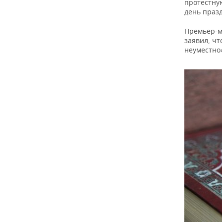
ВОДНЫЕ ВИДЫ СПОРТА
ОБРАЗОВАНИЕ
протестну
день праз
ХОККЕЙ С МЯЧОМ
ПРОИСШЕСТВИЯ
Премьер-м
заявил, ч
неуместно