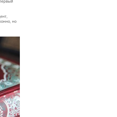
 первый
ент,
конно, но