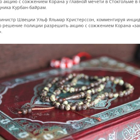
ю акцию с сожжением Корана у главной мечети в Стокгольме в
дника Курбан-байрам.
инистр Швеции Ульф Яльмар Кристерссон, комментируя инцид
то решение полиции разрешить акцию с сожжением Корана «за
».