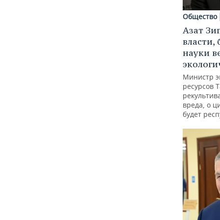
Общество
Азат Зи
власти, 
науки в
экологи
Министр э
ресурсов Т
рекультив
вреда, о ц
будет респ