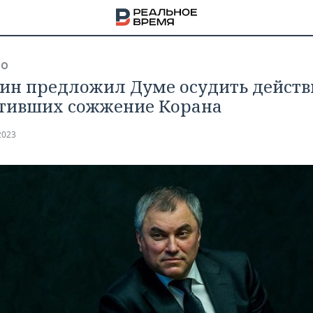
ВО
ин предложил Думе осудить действ
тивших сожжение Корана
2023
НА