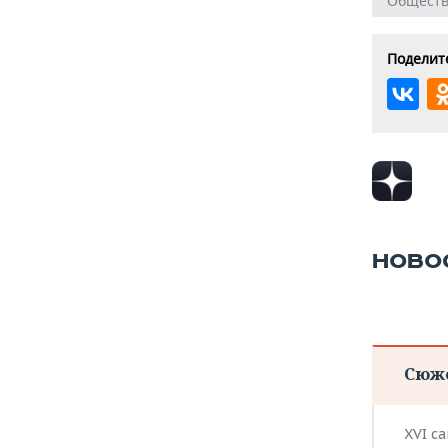
Общест
Поделите
НОВО
Сюж
XVI с