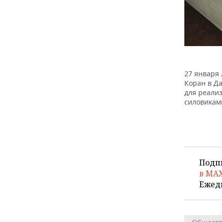
27 января
Коран в Д
для реали
силовикам
Подп
в MA
Ежед