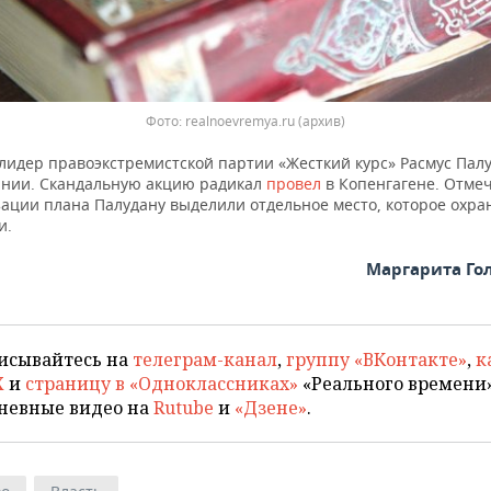
Фото: realnoevremya.ru (архив)
 лидер правоэкстремистской партии «Жесткий курс» Расмус Пал
ании. Скандальную акцию радикал
провел
в Копенгагене. Отмеч
зации плана Палудану выделили отдельное место, которое охра
и.
Маргарита Го
исывайтесь на
телеграм-канал
,
группу «ВКонтакте»
,
к
X
и
страницу в «Одноклассниках»
«Реального времени»
невные видео на
Rutube
и
«Дзене»
.