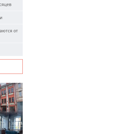
сяцев
ми
аются от