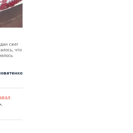
удан сжег
алось, что
нялось
ловатенко
анал
.