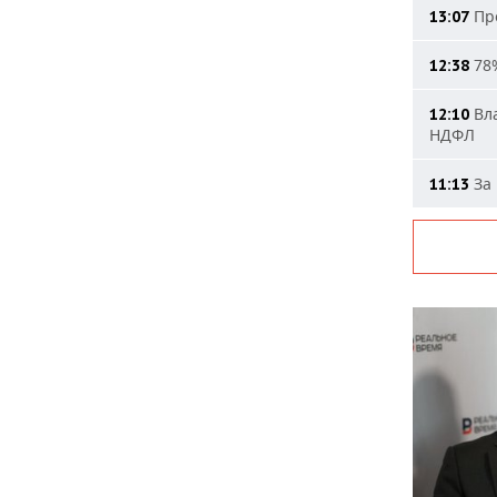
Про
13:07
78%
12:38
Вла
12:10
НДФЛ
За 
11:13