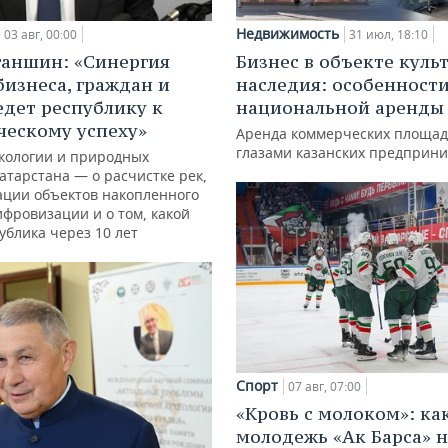
Недвижимость
03 авг, 00:00
31 июл, 18:10
ганшин: «Синергия
Бизнес в объекте куль
бизнеса, граждан и
наследия: особенност
едет республику к
национальной аренды
ческому успеху»
Аренда коммерческих площад
глазами казанских предприн
кологии и природных
атарстана — о расчистке рек,
ации объектов накопленного
ифровизации и о том, какой
ублика через 10 лет
Спорт
07 авг, 07:00
«Кровь с молоком»: ка
молодежь «Ак Барса» н