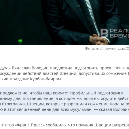
Фото: realnoevremya.ru/
сдумы Вячеслав Володин предложил подготовить проект поста
 осуждении действий властей Швеции, допустивших сожжение 
ский праздник Курбан-байрам.
 предложение, чтобы наш комитет профильный подготовил к
шнему дню постановление, в котором мы должны осудить дейс
й Стокгольма, Швеции, которые разрешили сожжение Корана р
ю в этот священный день для всех мусульман, — сказал Володи
гентство «Франс Пресс» сообщило, что полиция Швеции разреш