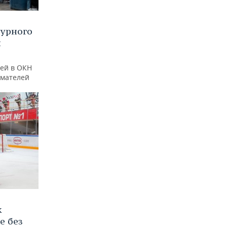
турного
и
ей в ОКН
имателей
к
е без