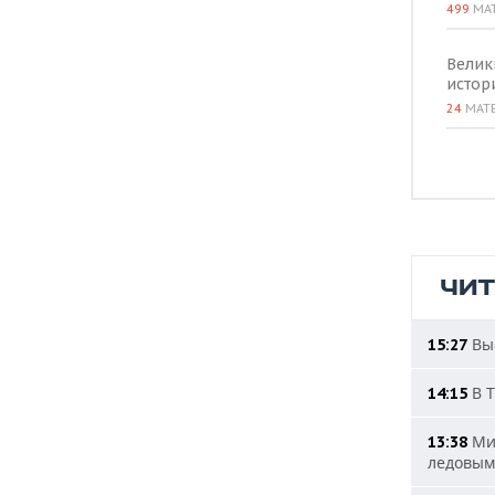
499
МА
Велик
истор
24
МАТ
ЧИ
Выс
15:27
В Т
14:15
Мин
13:38
ледовым