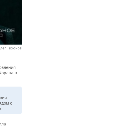
Олег Тихонов
новления
Корана в
твия
ядом с
н.
ила