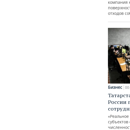
компания 
поверхнос
отходов с
Бизнес
00
Татарст
России 
сотрудн
«Реальное
субъектов 
численнос