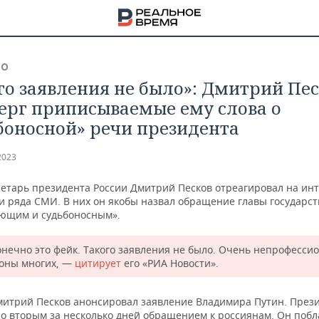
ВО
го заявления не было»: Дмитрий Пе
ерг приписываемые ему слова о
боносной» речи президента
2023
ретарь президента России Дмитрий Песков отреагировал на инт
и ряда СМИ. В них он якобы назвал обращение главы государст
ющим и судьбоносным».
онечно это фейк. Такого заявления не было. Очень непрофесси
роны многих, —
цитирует
его «РИА Новости».
НА
митрий Песков анонсировал заявление Владимира Путин. През
со вторым за несколько дней обращением к россиянам. Он поб