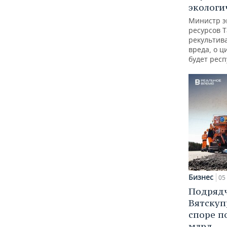
экологи
Министр э
ресурсов Т
рекультив
вреда, о ц
будет респ
Бизнес
05 
Подрядч
Вятскуп
споре п
млрд