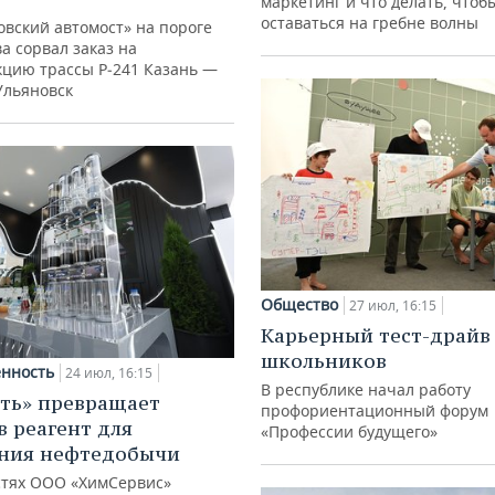
маркетинг и что делать, чтоб
оставаться на гребне волны
овский автомост» на пороге
а сорвал заказ на
кцию трассы Р‑241 Казань —
Ульяновск
Общество
27 июл, 16:15
Карьерный тест-драйв
школьников
нность
24 июл, 16:15
В республике начал работу
ть» превращает
профориентационный форум
в реагент для
«Профессии будущего»
ния нефтедобычи
тях ООО «ХимСервис»