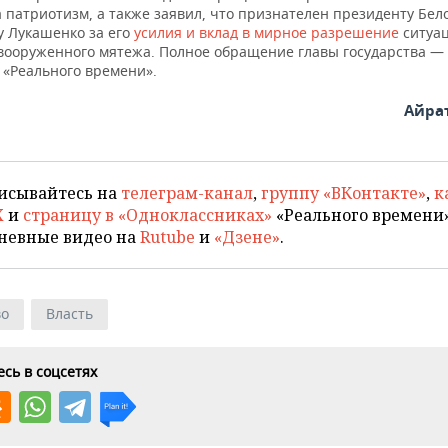
 патриотизм, а также заявил, что признателен президенту Бел
у Лукашенко за его
усилия и вклад в мирное разрешение
ситуац
вооруженного мятежа. Полное обращение главы государства —
«Реального времени».
Айра
исывайтесь на
телеграм-канал
,
группу «ВКонтакте»
,
к
X
и
страницу в «Одноклассниках»
«Реального времени»
невные видео на
Rutube
и
«Дзене»
.
во
Власть
сь в соцсетях