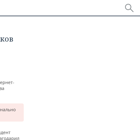
сков
ернет-
ва
онально
идент
лагодарил