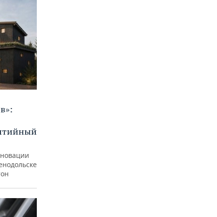
в»:
бытийный
еновации
ленодольске
тон