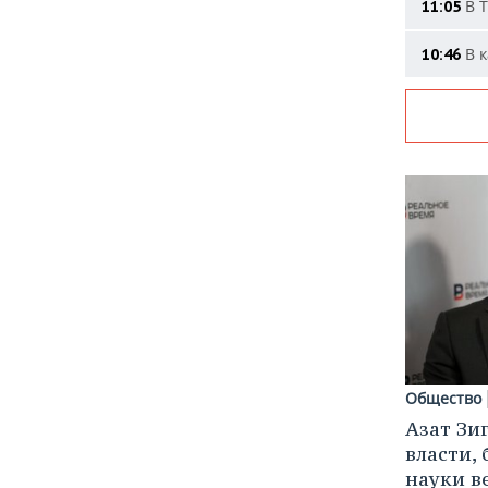
В Т
11:05
В к
10:46
Общество
Азат Зи
власти, 
науки в