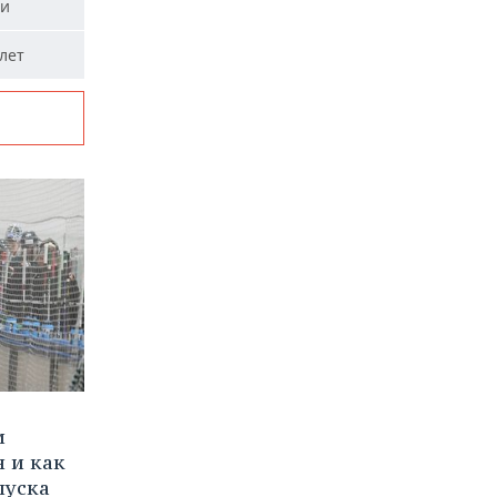
ти
лет
и
 и как
пуска