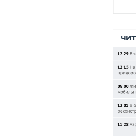
ЧИ
Вла
12:29
На 
12:15
придоро
Жит
08:00
мобильн
В о
12:01
реконст
Аэр
11:28