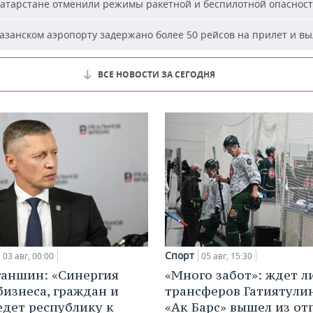
атарстане отменили режимы ракетной и беспилотной опаснос
азанском аэропорту задержано более 50 рейсов на прилет и вы
ВСЕ НОВОСТИ ЗА СЕГОДНЯ
Спорт
03 авг, 00:00
05 авг, 15:30
ганшин: «Синергия
«Много забот»: ждет л
бизнеса, граждан и
трансферов Гатиятулин
едет республику к
«Ак Барс» вышел из от