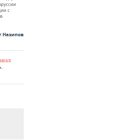
оруссии
ии с
 в
т Назипов
анал
.