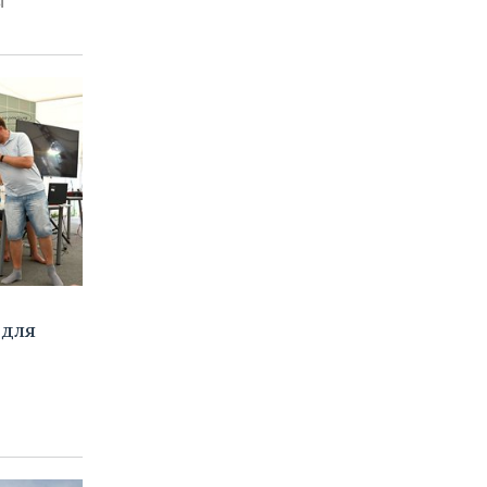
ы
 для