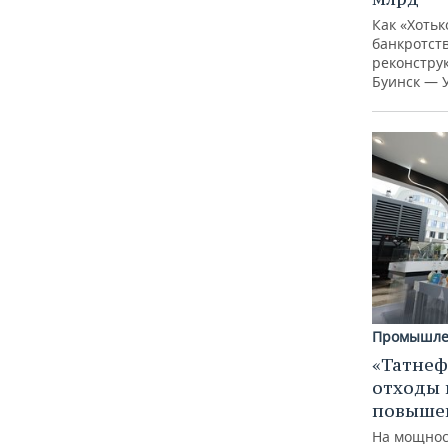
Как «Хотьк
банкротств
реконстру
Буинск — 
Промышле
«Татнеф
отходы 
повыше
На мощнос