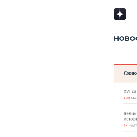
ВОДНЫЕ ВИДЫ СПОРТА
ОБРАЗОВАНИЕ
ХОККЕЙ С МЯЧОМ
ПРОИСШЕСТВИЯ
НОВО
Сюж
XVI с
499
МА
Велик
истор
24
МАТ