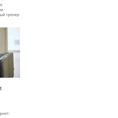
ую
ии
ный тренер
И
рнет-