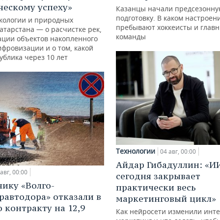
ческому успеху»
Казанцы начали предсезонн
подготовку. В каком настроен
кологии и природных
пребывают хоккеисты и глав
атарстана — о расчистке рек,
команды
ации объектов накопленного
ифровизации и о том, какой
ублика через 10 лет
Технологии
04 авг, 00:00
Айдар Гибадуллин: «И
авг, 00:00
сегодня закрывает
ику «Волго-
практически весь
равтодора» отказали в
маркетинговый цикл»
о контракту на 12,9
Как нейросети изменили инте