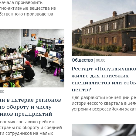
начала производить
тно-активные вещества из
обственного производства
Общество
00:00
Рестарт «Полукамушко
жилье для приезжих
специалистов или со
центр?
:00
Для разработки концепции р
ан в пятерке регионов
исторического квартала в Зе
по обороту и числу
устроили всероссийский хака
иков предприятий
 время» составило рейтинг
страны по обороту и средней
ти сотрудников на малых