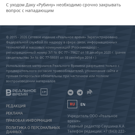
С уходом Даку «Рубину» необходимо срочно закрывать
вопрос с нападающим
© 2015 - 2026 Сетевое издание «Реальное время» Зарегистрировано
Федеральной службой по надзору в сфере связи, информационных
технологий и массовых коммуникаций (Роскомнадзор) –
регистрационный номер ЭЛ № ФС 77 - 79627 от 18 декабря 2020 г. (ранее
свидетельство Эл № ФС 77-59331 от 18 сентября 2014 г.)
Использование материалов Реального Времени разрешено только с
предварительного согласия правообладателей, упоминание сайта и
прямая гиперссылка обязательны при частичном или полном
воспроизведении материалов.
18+
RU
EN
РЕДАКЦИЯ
РЕКЛАМА
Учредитель ООО «Реальное
ПРАВОВАЯ ИНФОРМАЦИЯ
время»
Главный редактор Саушина А.А.
ПОЛИТИКА О ПЕРСОНАЛЬНЫХ
Телефон редакции: +7 (843) 222-
ДАННЫХ