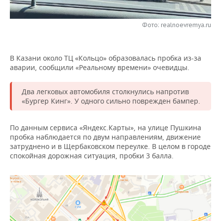
НЕФТЕХИМИЯ
РОЗНИЧНАЯ ТОРГОВЛЯ
НОВОСТИ ТЕХНОЛОГИЙ
МЕРОПРИЯТИЯ
НЕФТЬ
Фото: realnoevremya.ru
ТРАНСПОРТ
IT
НОВОСТИ МЕРОПРИЯТИЙ
СПОРТ
ОПК
В Казани около ТЦ «Кольцо» образовалась пробка из-за
УСЛУГИ
МЕДИА
ВЫЕЗДНАЯ РЕДАКЦИЯ
НОВОСТИ СПОРТА
ОБЩЕСТВО
аварии, сообщили «Реальному времени» очевидцы.
ЭНЕРГЕТИКА
ТЕЛЕКОММУНИКАЦИИ
БИЗНЕС-БРАНЧИ
ФУТБОЛ
НОВОСТИ ОБЩЕСТВА
ФОТОГАЛЕРЕЯ
Два легковых автомобиля столкнулись напротив
«Бургер Кинг». У одного сильно поврежден бампер.
ONLINE-КОНФЕРЕНЦИИ
ХОККЕЙ
ВЛАСТЬ
СЮЖЕТЫ
По данным сервиса «Яндекс.Карты», на улице Пушкина
ОТКРЫТАЯ ЛЕКЦИЯ
БАСКЕТБОЛ
ИНФРАСТРУКТУРА
СПРАВОЧНИК
пробка наблюдается по двум направлениям, движение
затруднено и в Щербаковском переулке. В целом в городе
ВОЛЕЙБОЛ
ИСТОРИЯ
СПИСОК ПЕРСОН
ПОЛНАЯ ВЕРСИЯ
спокойная дорожная ситуация, пробки 3 балла.
КИБЕРСПОРТ
КУЛЬТУРА
СПИСОК КОМПАНИЙ
ФИГУРНОЕ КАТАНИЕ
МЕДИЦИНА