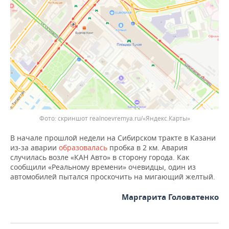
ВОДНЫЕ ВИДЫ СПОРТА
ОБРАЗОВАНИЕ
ХОККЕЙ С МЯЧОМ
ПРОИСШЕСТВИЯ
Фото: скриншот realnoevremya.ru/«Яндекс.Карты»
В начале прошлой недели на Сибирском тракте в Казани
из-за аварии
образовалась
пробка в 2 км. Авария
случилась возле «КАН Авто» в сторону города. Как
сообщили «Реальному времени» очевидцы, один из
автомобилей пытался проскочить на мигающий желтый.
Маргарита Головатенко