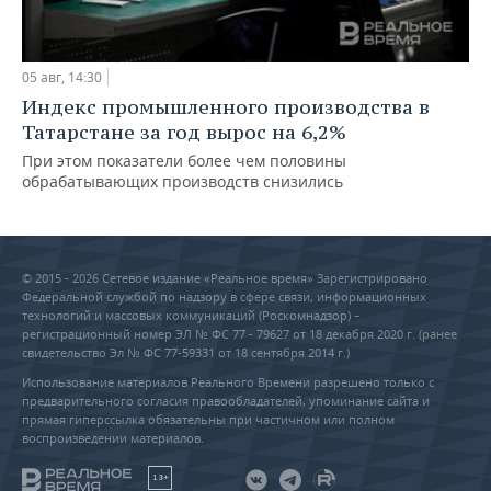
05 авг, 14:30
Индекс промышленного производства в
Татарстане за год вырос на 6,2%
При этом показатели более чем половины
обрабатывающих производств снизились
© 2015 - 2026 Сетевое издание «Реальное время» Зарегистрировано
Федеральной службой по надзору в сфере связи, информационных
технологий и массовых коммуникаций (Роскомнадзор) –
регистрационный номер ЭЛ № ФС 77 - 79627 от 18 декабря 2020 г. (ранее
свидетельство Эл № ФС 77-59331 от 18 сентября 2014 г.)
Использование материалов Реального Времени разрешено только с
предварительного согласия правообладателей, упоминание сайта и
прямая гиперссылка обязательны при частичном или полном
воспроизведении материалов.
18+