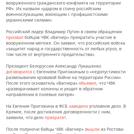
ВОДНЫЕ ВИДЫ СПОРТА
ОБРАЗОВАНИЕ
вооруженного гражданского конфликта на территории
РФ». Их назвали «ударом в спину российским
военнослужащим, воюющим с профашистскими
ХОККЕЙ С МЯЧОМ
ПРОИСШЕСТВИЯ
украинскими силами».
Российский лидер Владимир Путин в своем обращении
призвал
бойцов ЧВК «Вагнер» прекратить участие в
вооруженном мятеже. Он заявил, что российские войска
«защитят народ и государственность от любых угроз, в
том числе от внутреннего предательства».
Президент Белоруссии Александр Лукашенко
договорился
с Евгением Пригожиным о «недопустимости
развязывания кровавой бойни на территории России».
После этого основатель «Вагнера»
объявил
, что ЧВК
«разворачивает колонны и уходит в обратном
направлении в полевые лагеря».
На Евгения Пригожина в ФСБ
заведено
уголовное дело. В
Кремле, после достижения договоренности с ним,
заявили, что дело
прекратят
.
После полуночи бойцы ЧВК «Вагнер»
вышли
из Ростова-