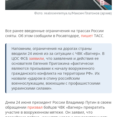
НЕФТЕХИМИЯ
РОЗНИЧНАЯ ТОРГОВЛЯ
НОВОСТИ ТЕХНОЛОГИЙ
МЕРОПРИЯТИЯ
НЕФТЬ
Фото: realnoevremya.ru/Максим Платонов (архив)
ТРАНСПОРТ
IT
НОВОСТИ МЕРОПРИЯТИЙ
СПОРТ
ОПК
Все ранее введенные ограничения на трассах России
УСЛУГИ
МЕДИА
ВЫЕЗДНАЯ РЕДАКЦИЯ
НОВОСТИ СПОРТА
ОБЩЕСТВО
сняты. Об этом сообщили в Росавтодоре,
пишет
ТАСС.
ЭНЕРГЕТИКА
ТЕЛЕКОММУНИКАЦИИ
БИЗНЕС-БРАНЧИ
ФУТБОЛ
НОВОСТИ ОБЩЕСТВА
ФОТОГАЛЕРЕЯ
Напомним, ограничения на дорогах страны
вводили 24 июня из-за ситуации с ЧВК «Вагнер». В
ONLINE-КОНФЕРЕНЦИИ
ХОККЕЙ
ВЛАСТЬ
СЮЖЕТЫ
ЦОС ФСБ
заявили
, что заявления и действия ее
основателя Евгения Пригожина «фактически
являются призывами к началу вооруженного
ОТКРЫТАЯ ЛЕКЦИЯ
БАСКЕТБОЛ
ИНФРАСТРУКТУРА
СПРАВОЧНИК
гражданского конфликта на территории РФ». Их
назвали «ударом в спину российским
ВОЛЕЙБОЛ
ИСТОРИЯ
СПИСОК ПЕРСОН
ПОЛНАЯ ВЕРСИЯ
военнослужащим, воюющим с профашистскими
украинскими силами».
КИБЕРСПОРТ
КУЛЬТУРА
СПИСОК КОМПАНИЙ
Днем 24 июня президент России Владимир Путин в своем
ФИГУРНОЕ КАТАНИЕ
МЕДИЦИНА
обращении
призвал
бойцов ЧВК «Вагнер» прекратить
участие в вооруженном мятеже. Он заявил, что