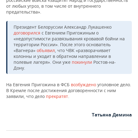
российские войска «защитят народ и государственность
ВОДНЫЕ ВИДЫ СПОРТА
ОБРАЗОВАНИЕ
от любых угроз, в том числе от внутреннего
предательства».
ХОККЕЙ С МЯЧОМ
ПРОИСШЕСТВИЯ
Президент Белоруссии Александр Лукашенко
договорился
с Евгением Пригожиным о
«недопустимости развязывания кровавой бойни на
территории России». После этого основатель
«Вагнера»
объявил
, что ЧВК «разворачивает
колонны и уходит в обратном направлении в
полевые лагеря». Они уже
покинули
Ростов-на-
Дону.
На Евгения Пригожина в ФСБ
возбуждено
уголовное дело.
В Кремле после достижения договоренности с ним
заявили, что дело
прекратят
.
Татьяна Демина